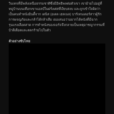
วินเทจที่มีพลังเหนือธรรมชาติซึ่งมีอิทธิพลต่อตัวเขา เขาย้ายไปอยู่ที่
หมู่บ้านบนเทือกเขาแอลป์ในฝรั่งเศสที่เงียบสงบ และถูกเข้าใจผิดว่า
เป็นคนทำหนังอินดี้จาก เดนิส (อเดล เฮลเนล) บาร์เทนเดอร์สาวผู้รัก
การผจญภัยและกล้าได้กล้าเสีย เธอเสนอว่าอยากได้หนังที่มีฉาก
รุนแรงเลือดสาด การทำหนังของจอร์จจึงกลายเป็นเหตุอาชญากรรมที่
บ้าดีเดือดและตลกร้ายไปในตัว
ตัวอย่างซับไทย