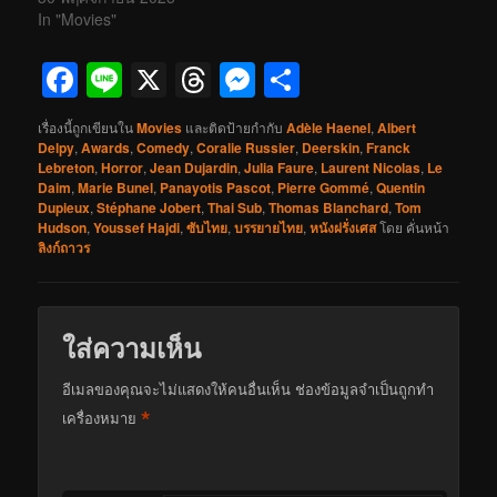
In "Movies"
Facebook
Line
X
Threads
Messenger
Share
เรื่องนี้ถูกเขียนใน
Movies
และติดป้ายกำกับ
Adèle Haenel
,
Albert
Delpy
,
Awards
,
Comedy
,
Coralie Russier
,
Deerskin
,
Franck
Lebreton
,
Horror
,
Jean Dujardin
,
Julia Faure
,
Laurent Nicolas
,
Le
Daim
,
Marie Bunel
,
Panayotis Pascot
,
Pierre Gommé
,
Quentin
Dupieux
,
Stéphane Jobert
,
Thai Sub
,
Thomas Blanchard
,
Tom
Hudson
,
Youssef Hajdi
,
ซับไทย
,
บรรยายไทย
,
หนังฝรั่งเศส
โดย
คั่นหน้า
ลิงก์ถาวร
ใส่ความเห็น
อีเมลของคุณจะไม่แสดงให้คนอื่นเห็น
ช่องข้อมูลจำเป็นถูกทำ
*
เครื่องหมาย