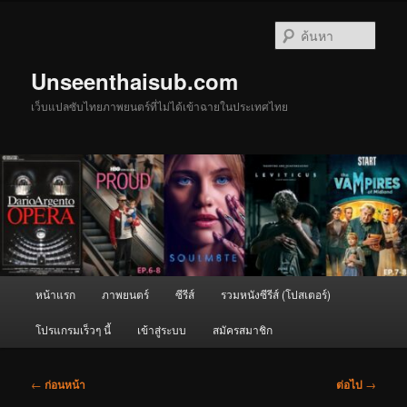
ข้าม
ไป
ค้นหา
ยัง
เนื้อหา
Unseenthaisub.com
หลัก
เว็บแปลซับไทยภาพยนตร์ที่ไม่ได้เข้าฉายในประเทศไทย
เมนู
หน้าแรก
ภาพยนตร์
ซีรีส์
รวมหนังซีรีส์ (โปสเตอร์)
หลัก
โปรแกรมเร็วๆ นี้
เข้าสู่ระบบ
สมัครสมาชิก
เมนู
←
ก่อนหน้า
ต่อไป
→
นำทาง