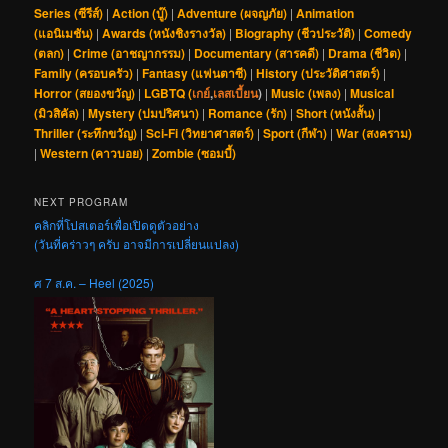
Series (ซีรีส์)
|
Action (บู๊)
|
Adventure (ผจญภัย)
|
Animation
(แอนิเมชัน)
|
Awards (หนังชิงรางวัล)
|
Biography (ชีวประวัติ)
|
Comedy
(ตลก)
|
Crime (อาชญากรรม)
|
Documentary (สารคดี)
|
Drama (ชีวิต)
|
Family (ครอบครัว)
|
Fantasy (แฟนตาซี)
|
History (ประวัติศาสตร์)
|
Horror (สยองขวัญ)
|
LGBTQ (
เกย์
,
เลสเบี้ยน
)
|
Music (เพลง)
|
Musical
(มิวสิคัล)
|
Mystery (ปมปริศนา)
|
Romance (รัก)
|
Short (หนังสั้น)
|
Thriller (ระทึกขวัญ)
|
Sci-Fi (วิทยาศาสตร์)
|
Sport (กีฬา)
|
War (สงคราม)
|
Western (คาวบอย)
|
Zombie (ซอมบี้)
NEXT PROGRAM
คลิกที่โปสเตอร์เพื่อเปิดดูตัวอย่าง
(วันที่คร่าวๆ ครับ อาจมีการเปลี่ยนแปลง)
ศ 7 ส.ค. – Heel (2025)