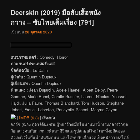
เรื่อง
Deerskin (2019) มือสับเสื้อหนัง
กวาง – ซับไทยเต็มเรื่อง [791]
เขียนบน
28 ตุลาคม 2020
แนวภาพยนตร์ :
Comedy, Horror
ภาพยนตร์ประเทศฝรั่งเศส
ชื่อต้นฉบับ :
Le Daim
ผู้กำกับ :
Quentin Dupieux
ผู้เขียนบท :
Quentin Dupieux
นักแสดง :
Jean Dujardin, Adèle Haenel, Albert Delpy, Pierre
Gommé, Marie Bunel, Coralie Russier, Laurent Nicolas, Youssef
Hajdi, Julia Faure, Thomas Blanchard, Tom Hudson, Stéphane
Jobert, Franck Lebreton, Panayotis Pascot, Maryne Cayon
|
IMDB (6.8)
|
เรื่องย่อ
จอร์จ (ฌอง ดูจาร์ดีน) ชายผู้หย่าร้างเมื่อไม่นานมานี้ ท่ามกลางวิกฤต
วัยกลางคนกับการการค้นหาชีวิตและรูปลักษณ์ใหม่ เขาทิ้งอดีตของ
ตัวเองไว้ในปั๊มน้ำมันริมถนน และได้พบกับเสื้อแจ็คเก็ตหนังกวางสไตล์