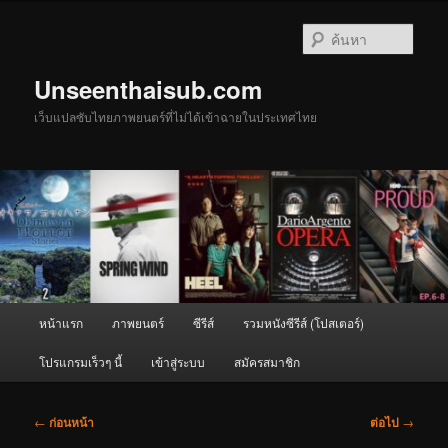
ข้าม
ไป
ค้นหา
ยัง
เนื้อหา
Unseenthaisub.com
หลัก
เว็บแปลซับไทยภาพยนตร์ที่ไม่ได้เข้าฉายในประเทศไทย
เมนู
หน้าแรก
ภาพยนตร์
ซีรีส์
รวมหนังซีรีส์ (โปสเตอร์)
หลัก
โปรแกรมเร็วๆ นี้
เข้าสู่ระบบ
สมัครสมาชิก
เมนู
←
ก่อนหน้า
ต่อไป
→
นำทาง