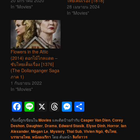
20 มกราคม 2020
ไทยเต็มเรื่อง [1818]
In "Movies"
28 เมษายน 2024
In "Movies"
Flowers in the Attic
(2014) ดอกไม้ไกลแดด –
ซับไทยเต็มเรื่อง [1376]
(The Dollanganger Saga
ภาค 1)
1 กันยายน 2022
In "Movies"
Facebook
Line
X
Threads
Messenger
Share
เรื่องนี้ถูกเขียนใน
Movies
และติดป้ายกำกับ
Casper Van Dien
,
Corey
Deshon
,
Daughter
,
Drama
,
Edward Stasik
,
Elyse Dinh
,
Horror
,
Ian
Alexander
,
Megan Le
,
Mystery
,
Thai Sub
,
Vivien Ngô
,
ซับไทย
,
บรรยายไทย
,
หนังอเมริกา
โดย
คั่นหน้า
ลิงก์ถาวร