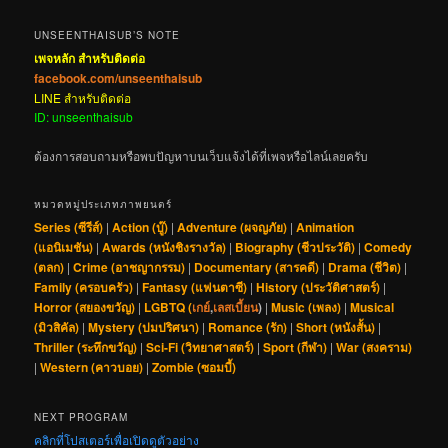
UNSEENTHAISUB’S NOTE
เพจหลัก สำหรับติดต่อ
facebook.com/unseenthaisub
LINE สำหรับติดต่อ
ID: unseenthaisub
ต้องการสอบถามหรือพบปัญหาบนเว็บแจ้งได้ที่เพจหรือไลน์เลยครับ
หมวดหมู่ประเภทภาพยนตร์
Series (ซีรีส์)
|
Action (บู๊)
|
Adventure (ผจญภัย)
|
Animation
(แอนิเมชัน)
|
Awards (หนังชิงรางวัล)
|
Biography (ชีวประวัติ)
|
Comedy
(ตลก)
|
Crime (อาชญากรรม)
|
Documentary (สารคดี)
|
Drama (ชีวิต)
|
Family (ครอบครัว)
|
Fantasy (แฟนตาซี)
|
History (ประวัติศาสตร์)
|
Horror (สยองขวัญ)
|
LGBTQ (
เกย์
,
เลสเบี้ยน
)
|
Music (เพลง)
|
Musical
(มิวสิคัล)
|
Mystery (ปมปริศนา)
|
Romance (รัก)
|
Short (หนังสั้น)
|
Thriller (ระทึกขวัญ)
|
Sci-Fi (วิทยาศาสตร์)
|
Sport (กีฬา)
|
War (สงคราม)
|
Western (คาวบอย)
|
Zombie (ซอมบี้)
NEXT PROGRAM
คลิกที่โปสเตอร์เพื่อเปิดดูตัวอย่าง