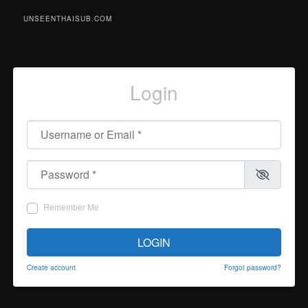
UNSEENTHAISUB.COM
Login
Username or Email
*
Password
*
Remember Me
LOGIN
Create account
Forgot password?