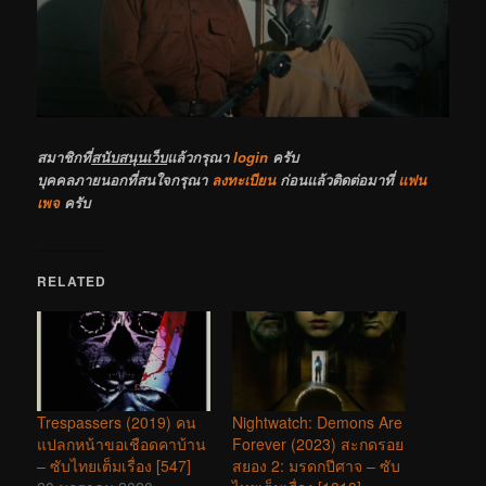
สมาชิกที่
สนับสนุนเว็บ
แล้วกรุณา
login
ครับ
บุคคลภายนอกที่สนใจกรุณา
ลงทะเบียน
ก่อนแล้วติดต่อมาที่
แฟน
เพจ
ครับ
RELATED
Trespassers (2019) คน
Nightwatch: Demons Are
แปลกหน้าขอเชือดคาบ้าน
Forever (2023) สะกดรอย
– ซับไทยเต็มเรื่อง [547]
สยอง 2: มรดกปีศาจ – ซับ