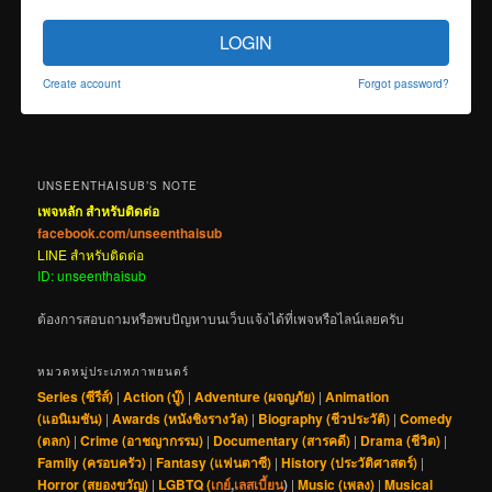
LOGIN
Create account
Forgot password?
UNSEENTHAISUB’S NOTE
เพจหลัก สำหรับติดต่อ
facebook.com/unseenthaisub
LINE สำหรับติดต่อ
ID: unseenthaisub
ต้องการสอบถามหรือพบปัญหาบนเว็บแจ้งได้ที่เพจหรือไลน์เลยครับ
หมวดหมู่ประเภทภาพยนตร์
Series (ซีรีส์)
|
Action (บู๊)
|
Adventure (ผจญภัย)
|
Animation
(แอนิเมชัน)
|
Awards (หนังชิงรางวัล)
|
Biography (ชีวประวัติ)
|
Comedy
(ตลก)
|
Crime (อาชญากรรม)
|
Documentary (สารคดี)
|
Drama (ชีวิต)
|
Family (ครอบครัว)
|
Fantasy (แฟนตาซี)
|
History (ประวัติศาสตร์)
|
Horror (สยองขวัญ)
|
LGBTQ (
เกย์
,
เลสเบี้ยน
)
|
Music (เพลง)
|
Musical