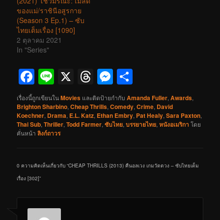
(2021) โชว์มรณะ: เมล็ด
ของแม่/ราชินีอสูรกาย
(Season 3 Ep.1) – ซับ
ไทยเต็มเรื่อง [1090]
2 ตุลาคม 2021
In "Series"
Facebook
Line
X
Threads
Messenger
Share
เรื่องนี้ถูกเขียนใน
Movies
และติดป้ายกำกับ
Amanda Fuller
,
Awards
,
Brighton Sharbino
,
Cheap Thrills
,
Comedy
,
Crime
,
David
Koechner
,
Drama
,
E.L. Katz
,
Ethan Embry
,
Pat Healy
,
Sara Paxton
,
Thai Sub
,
Thriller
,
Todd Farmer
,
ซับไทย
,
บรรยายไทย
,
หนังอเมริกา
โดย
คั่นหน้า
ลิงก์ถาวร
0 ความคิดเห็นเกี่ยวกับ “
CHEAP THRILLS (2013) คืนอลเวง​ เกมวัดดวง – ซับไทยเต็ม
เรื่อง [302]
”