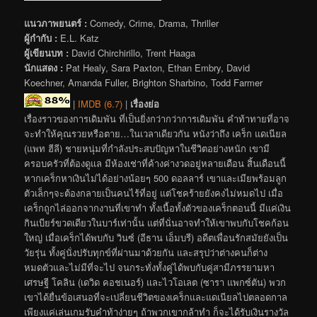
แนวภาพยนตร์ :
Comedy, Crime, Drama, Thriller
ผู้กำกับ :
E.L. Katz
ผู้เขียนบท :
David Chirchirillo, Trent Haaga
นักแสดง :
Pat Healy, Sara Paxton, Ethan Embry, David
Koechner, Amanda Fuller, Brighton Sharbino, Todd Farmer
|
IMDB (6.7)
|
เรื่องย่อ
เรื่องราวของการเดิมพัน ที่เป็นยิ่งกว่ากว่าการเดิมพัน คำท้าทายที่อาจ
จะทำให้คุณรวยหรือตาย…ในเวลาเดียวกัน หนังว่าถึง เคร็ก แดเนียล
(แพท ฮีลี) ชายหนุ่มที่กำลังประสบปัญหาในชีวิตอย่างหนัก เขามี
ครอบครัวที่ต้องดูแล มีห้องเช่าที่ค้างค่างวดอยู่หลายเดือน สิ้นเดือนนี้
หากเคร็กหาเงินไม่ได้อย่างน้อยๆ 500 ดอลลาร์ เขาและเมียพร้อมลูก
ตัวเล็กๆจะต้องกลายเป็นคนไร้ที่อยู่ แต่โชคร้ายยังคงไม่หมดไป เมื่อ
เคร็กถูกไล่ออกจากงานที่เขาทำ ทั้งเนื้อทั้งตัวของเคร็กตอนนี้ มีแค่เงิน
กินเบียร์ขวดเดียวในบาร์เท่านั้น แต่ที่นั่นอาจทำให้เขาพบกับโชคก้อน
ใหญ่ เมื่อเคร็กได้พบกับ วินซ์ (อีธาน เอ็มบรี) อดีตเพื่อนรักสมัยยังเป็น
วัยรุ่น ทั้งคู่นั่งปรับทุกข์ที่ผ่านมาด้วยกัน และสรุปว่าต่างคนก็ต่าง
หมดตัวและไม่มีที่จะไป จนกระทั่งทั้งคู่ได้พบกับคู่สามีภรรยามหา
เศรษฐี โคลิน (เดวิด คอชเนอร์) และไวโอเลต (ซารา แพกซ์ตัน) พวก
เขาได้ยื่นข้อเสนอที่จะเปลี่ยนชีวิตของเคร็กและแดเนียลไปตลอดกาล
เพียงแค่เล่นเกมรับคำท้าง่ายๆ ถ้าพวกเขากล้าทำ ก็จะได้รับเงินรางวัล