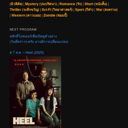
(มิวสิคัล)
|
Mystery (ปมปริศนา)
|
Romance (รัก)
|
Short (หนังสั้น)
|
Thriller (ระทึกขวัญ)
|
Sci-Fi (วิทยาศาสตร์)
|
Sport (กีฬา)
|
War (สงคราม)
|
Western (คาวบอย)
|
Zombie (ซอมบี้)
NEXT PROGRAM
คลิกที่โปสเตอร์เพื่อเปิดดูตัวอย่าง
(วันที่คร่าวๆ ครับ อาจมีการเปลี่ยนแปลง)
ศ 7 ส.ค. – Heel (2025)