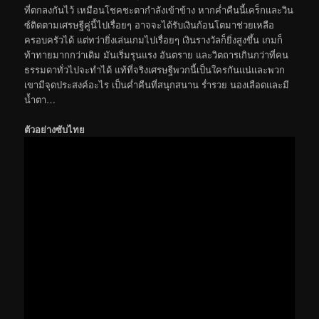
ที่ตกลงกันไว้ เหมือนโชคชะตากำลังเข้าข้าง หากค่ำคืนนี้เคร็กและวิน
ซ์ติดตามเศรษฐีคู่นี้ไปเรื่อยๆ อาจจะได้รับเงินก้อนโตมาช่วยเหลือ
ครอบครัวได้ แต่ทว่ายิ่งเล่นเกมไปเรื่อยๆ เงินรางวัลก็ยิ่งสูงขึ้น เกมก็
ท้าทายมากกว่าเดิม มันเริ่มรุนแรง อันตราย และวิตถารเกินกว่าที่คน
ธรรมดาทั่วไปจะทำได้ แท้ที่จริงเศรษฐีพวกนี้เป็นใครกันแน่และพวก
เขามีจุดประสงค์อะไร เป็นค่ำคืนที่สนุกสนาน ร่ำรวย นองเลือดและมี
น้ำตา…
ตัวอย่างซับไทย