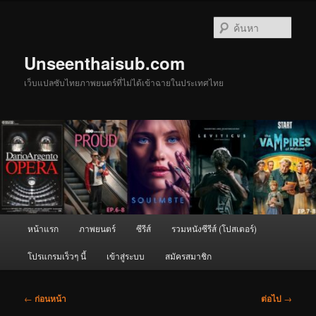
ข้าม
ไป
ค้นหา
ยัง
เนื้อหา
Unseenthaisub.com
หลัก
เว็บแปลซับไทยภาพยนตร์ที่ไม่ได้เข้าฉายในประเทศไทย
เมนู
หน้าแรก
ภาพยนตร์
ซีรีส์
รวมหนังซีรีส์ (โปสเตอร์)
หลัก
โปรแกรมเร็วๆ นี้
เข้าสู่ระบบ
สมัครสมาชิก
เมนู
←
ก่อนหน้า
ต่อไป
→
นำทาง