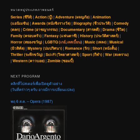
หมวดหมู่ประเภทภาพยนตร์
Series (ซีรีส์)
|
Action (บู๊)
|
Adventure (ผจญภัย)
|
Animation
(แอนิเมชัน)
|
Awards (หนังชิงรางวัล)
|
Biography (ชีวประวัติ)
|
Comedy
(ตลก)
|
Crime (อาชญากรรม)
|
Documentary (สารคดี)
|
Drama (ชีวิต)
|
Family (ครอบครัว)
|
Fantasy (แฟนตาซี)
|
History (ประวัติศาสตร์)
|
Horror (สยองขวัญ)
|
LGBTQ (
เกย์
,
เลสเบี้ยน
)
|
Music (เพลง)
|
Musical
(มิวสิคัล)
|
Mystery (ปมปริศนา)
|
Romance (รัก)
|
Short (หนังสั้น)
|
Thriller (ระทึกขวัญ)
|
Sci-Fi (วิทยาศาสตร์)
|
Sport (กีฬา)
|
War (สงคราม)
|
Western (คาวบอย)
|
Zombie (ซอมบี้)
NEXT PROGRAM
คลิกที่โปสเตอร์เพื่อเปิดดูตัวอย่าง
(วันที่คร่าวๆ ครับ อาจมีการเปลี่ยนแปลง)
พฤ 6 ส.ค. – Opera (1987)