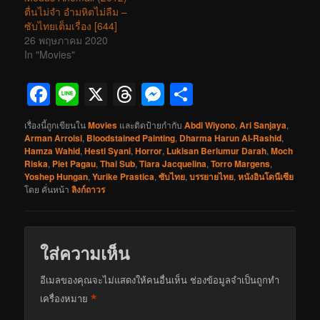
ตื่นไม่จำ อำมหิตไม่ลืม –
ซับไทยเต็มเรื่อง [644]
26 พฤษภาคม 2020
In "Movies"
Facebook
Line
X
Threads
Messenger
Share
เรื่องนี้ถูกเขียนใน
Movies
และติดป้ายกำกับ
Abdi Wiyono
,
Ari Sanjaya
,
Arman Arroisi
,
Bloodstained Painting
,
Dharma Harun Al-Rashid
,
Hamza Wahid
,
Hesti Syani
,
Horror
,
Lukisan Berlumur Darah
,
Moch
Riska
,
Piet Pagau
,
Thai Sub
,
Tiara Jacquelina
,
Torro Margens
,
Yoshep Hungan
,
Yurike Prastica
,
ซับไทย
,
บรรยายไทย
,
หนังอินโดนีเซีย
โดย
คั่นหน้า
ลิงก์ถาวร
ใส่ความเห็น
อีเมลของคุณจะไม่แสดงให้คนอื่นเห็น
ช่องข้อมูลจำเป็นถูกทำ
*
เครื่องหมาย