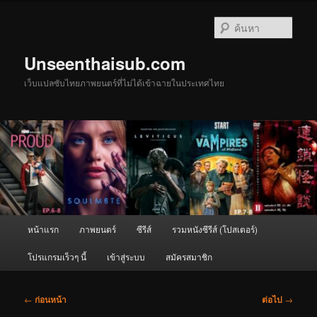
ข้าม
ไป
ค้นหา
ยัง
เนื้อหา
Unseenthaisub.com
หลัก
เว็บแปลซับไทยภาพยนตร์ที่ไม่ได้เข้าฉายในประเทศไทย
เมนู
หน้าแรก
ภาพยนตร์
ซีรีส์
รวมหนังซีรีส์ (โปสเตอร์)
หลัก
โปรแกรมเร็วๆ นี้
เข้าสู่ระบบ
สมัครสมาชิก
เมนู
←
ก่อนหน้า
ต่อไป
→
นำทาง