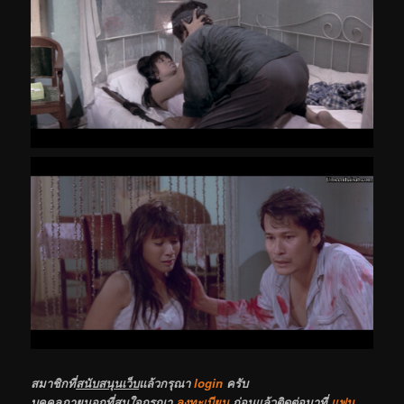
สมาชิกที่
สนับสนุนเว็บ
แล้วกรุณา
login
ครับ
บุคคลภายนอกที่สนใจกรุณา
ลงทะเบียน
ก่อนแล้วติดต่อมาที่
แฟน