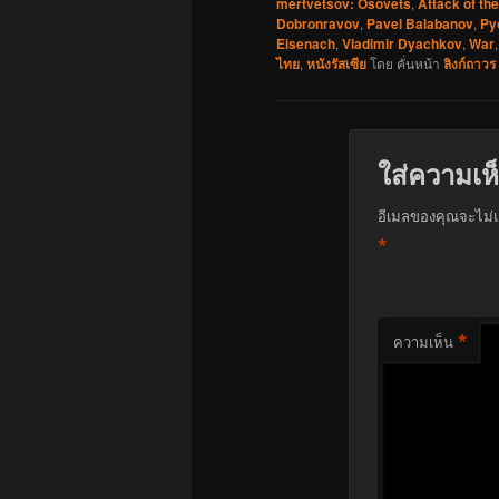
mertvetsov: Osovets
,
Attack of th
Dobronravov
,
Pavel Balabanov
,
Py
Eisenach
,
Vladimir Dyachkov
,
War
ไทย
,
หนังรัสเซีย
โดย
คั่นหน้า
ลิงก์ถาวร
ใส่ความเห
อีเมลของคุณจะไม่แ
*
*
ความเห็น