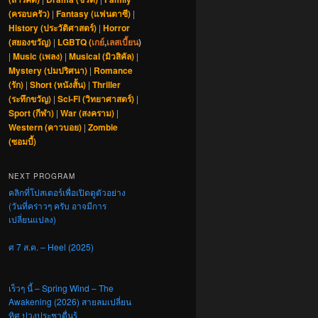
(ครอบครัว)
|
Fantasy (แฟนตาซี)
|
History (ประวัติศาสตร์)
|
Horror
(สยองขวัญ)
|
LGBTQ (
เกย์
,
เลสเบี้ยน
)
|
Music (เพลง)
|
Musical (มิวสิคัล)
|
Mystery (ปมปริศนา)
|
Romance
(รัก)
|
Short (หนังสั้น)
|
Thriller
(ระทึกขวัญ)
|
Sci-Fi (วิทยาศาสตร์)
|
Sport (กีฬา)
|
War (สงคราม)
|
Western (คาวบอย)
|
Zombie
(ซอมบี้)
NEXT PROGRAM
คลิกที่โปสเตอร์เพื่อเปิดดูตัวอย่าง
(วันที่คร่าวๆ ครับ อาจมีการ
เปลี่ยนแปลง)
ศ 7 ส.ค. – Heel (2025)
เร็วๆ นี้ – Spring Wind – The
Awakening (2026) สายลมเปลี่ยน
ทิศ ปวงประชาตื่นรู้