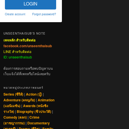
LOGIN
Create account
Forgot password?
UNSEENTHAISUB’S NOTE
เพจหลัก สำหรับติดต่อ
facebook.com/unseenthaisub
LINE สำหรับติดต่อ
ID: unseenthaisub
ต้องการสอบถามหรือพบปัญหาบน
เว็บแจ้งได้ที่เพจหรือไลน์เลยครับ
หมวดหมู่ประเภทภาพยนตร์
Series (ซีรีส์)
|
Action (บู๊)
|
Adventure (ผจญภัย)
|
Animation
(แอนิเมชัน)
|
Awards (หนังชิง
รางวัล)
|
Biography (ชีวประวัติ)
|
Comedy (ตลก)
|
Crime
(อาชญากรรม)
|
Documentary
(สารคดี)
|
Drama (ชีวิต)
|
Family