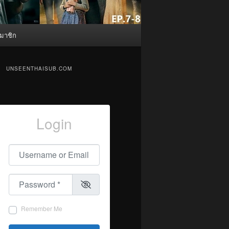
มาชิก
UNSEENTHAISUB.COM
Login
Username or Email
*
Password
*
Remember Me