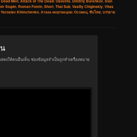
e Dead Men
,
Attack of The Dead: Osovets
,
Dmitriy Burenkov
,
Ivan
otr Stupin
,
Roman Fomin
,
Short
,
Thai Sub
,
Vasiliy Chiginskiy
,
Vitas
,
Yaroslav Khimchenko
,
Атака мертвецов: Осовец
,
ซับไทย
,
บรรยาย
็น
สดงให้คนอื่นเห็น
ช่องข้อมูลจำเป็นถูกทำเครื่องหมาย