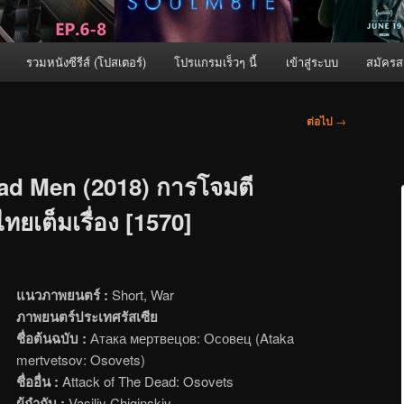
รวมหนังซีรีส์ (โปสเตอร์)
โปรแกรมเร็วๆ นี้
เข้าสู่ระบบ
สมัครส
ต่อไป
→
ead Men (2018) การโจมตี
ยเต็มเรื่อง [1570]
แนวภาพยนตร์ :
Short, War
ภาพยนตร์ประเทศรัสเซีย
ชื่อต้นฉบับ :
Атака мертвецов: Осовец (Ataka
mertvetsov: Osovets)
ชื่ออื่น :
Attack of The Dead: Osovets
ผู้กำกับ :
Vasiliy Chiginskiy