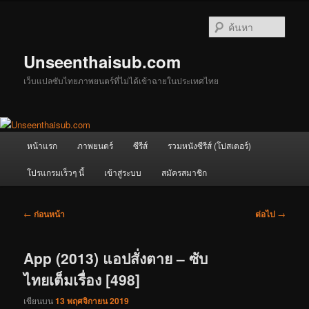
ข้าม
ไป
ค้นหา
ยัง
เนื้อหา
Unseenthaisub.com
หลัก
เว็บแปลซับไทยภาพยนตร์ที่ไม่ได้เข้าฉายในประเทศไทย
เมนู
หน้าแรก
ภาพยนตร์
ซีรีส์
รวมหนังซีรีส์ (โปสเตอร์)
หลัก
โปรแกรมเร็วๆ นี้
เข้าสู่ระบบ
สมัครสมาชิก
เมนู
←
ก่อนหน้า
ต่อไป
→
นำทาง
เรื่อง
App (2013) แอปสั่งตาย – ซับ
ไทยเต็มเรื่อง [498]
เขียนบน
13 พฤศจิกายน 2019