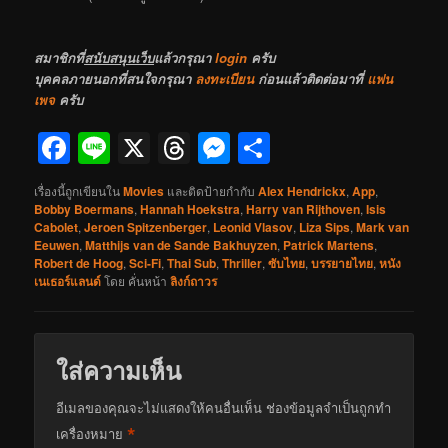
สมาชิกที่
สนับสนุนเว็บ
แล้วกรุณา
login
ครับ
บุคคลภายนอกที่สนใจกรุณา
ลงทะเบียน
ก่อนแล้วติดต่อมาที่
แฟน
เพจ
ครับ
Facebook
Line
X
Threads
Messenger
Share
เรื่องนี้ถูกเขียนใน
Movies
และติดป้ายกำกับ
Alex Hendrickx
,
App
,
Bobby Boermans
,
Hannah Hoekstra
,
Harry van Rijthoven
,
Isis
Cabolet
,
Jeroen Spitzenberger
,
Leonid Vlasov
,
Liza Sips
,
Mark van
Eeuwen
,
Matthijs van de Sande Bakhuyzen
,
Patrick Martens
,
Robert de Hoog
,
Sci-Fi
,
Thai Sub
,
Thriller
,
ซับไทย
,
บรรยายไทย
,
หนัง
เนเธอร์แลนด์
โดย
คั่นหน้า
ลิงก์ถาวร
ใส่ความเห็น
อีเมลของคุณจะไม่แสดงให้คนอื่นเห็น
ช่องข้อมูลจำเป็นถูกทำ
*
เครื่องหมาย