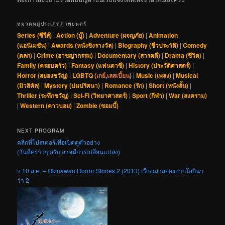
หมวดหมู่ประเภทภาพยนตร์
Series (ซีรีส์)
|
Action (บู๊)
|
Adventure (ผจญภัย)
|
Animation
(แอนิเมชัน)
|
Awards (หนังชิงรางวัล)
|
Biography (ชีวประวัติ)
|
Comedy
(ตลก)
|
Crime (อาชญากรรม)
|
Documentary (สารคดี)
|
Drama (ชีวิต)
|
Family (ครอบครัว)
|
Fantasy (แฟนตาซี)
|
History (ประวัติศาสตร์)
|
Horror (สยองขวัญ)
|
LGBTQ (
เกย์
,
เลสเบี้ยน
)
|
Music (เพลง)
|
Musical
(มิวสิคัล)
|
Mystery (ปมปริศนา)
|
Romance (รัก)
|
Short (หนังสั้น)
|
Thriller (ระทึกขวัญ)
|
Sci-Fi (วิทยาศาสตร์)
|
Sport (กีฬา)
|
War (สงคราม)
|
Western (คาวบอย)
|
Zombie (ซอมบี้)
NEXT PROGRAM
คลิกที่โปสเตอร์เพื่อเปิดดูตัวอย่าง
(วันที่คร่าวๆ ครับ อาจมีการเปลี่ยนแปลง)
จ 10 ส.ค. – Okinawan Horror Stories 2 (2013) เรื่องเล่าสยองจากโอกินา
ว่า 2