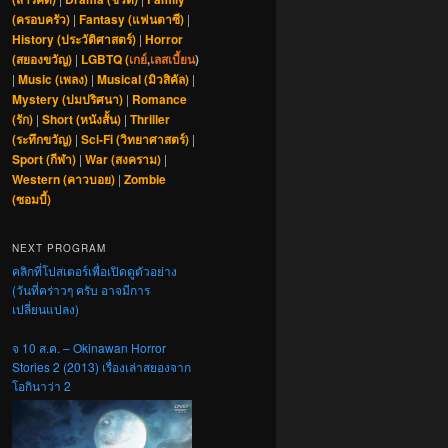
(ครอบครัว)
|
Fantasy (แฟนตาซี)
|
History (ประวัติศาสตร์)
|
Horror
(สยองขวัญ)
|
LGBTQ (
เกย์
,
เลสเบี้ยน
)
|
Music (เพลง)
|
Musical (มิวสิคัล)
|
Mystery (ปมปริศนา)
|
Romance
(รัก)
|
Short (หนังสั้น)
|
Thriller
(ระทึกขวัญ)
|
Sci-Fi (วิทยาศาสตร์)
|
Sport (กีฬา)
|
War (สงคราม)
|
Western (คาวบอย)
|
Zombie
(ซอมบี้)
NEXT PROGRAM
คลิกที่โปสเตอร์เพื่อเปิดดูตัวอย่าง
(วันที่คร่าวๆ ครับ อาจมีการ
เปลี่ยนแปลง)
จ 10 ส.ค. – Okinawan Horror
Stories 2 (2013) เรื่องเล่าสยองจาก
โอกินาว่า 2