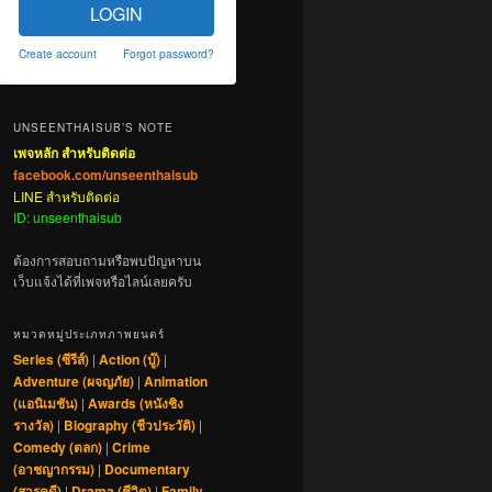
LOGIN
Create account
Forgot password?
UNSEENTHAISUB’S NOTE
เพจหลัก สำหรับติดต่อ
facebook.com/unseenthaisub
LINE สำหรับติดต่อ
ID: unseenthaisub
ต้องการสอบถามหรือพบปัญหาบน
เว็บแจ้งได้ที่เพจหรือไลน์เลยครับ
หมวดหมู่ประเภทภาพยนตร์
Series (ซีรีส์)
|
Action (บู๊)
|
Adventure (ผจญภัย)
|
Animation
(แอนิเมชัน)
|
Awards (หนังชิง
รางวัล)
|
Biography (ชีวประวัติ)
|
Comedy (ตลก)
|
Crime
(อาชญากรรม)
|
Documentary
(สารคดี)
|
Drama (ชีวิต)
|
Family