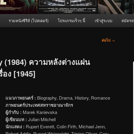
รวมหนังซีรีส์ (โปสเตอร์)
โปรแกรมเร็วๆ นี้
เข้าสู่ระบบ
สมัครส
ต่อไป
→
 (1984) ความหลังต่างแผ่น
ื่อง [1945]
แนวภาพยนตร์ :
Biography, Drama, History, Romance
ภาพยนตร์ประเทศสหราชอาณาจักร
ผู้กำกับ :
Marek Kanievska
ผู้เขียนบท :
Julian Mitchell
นักแสดง :
Rupert Everett, Colin Firth, Michael Jenn,
Robert Addie, Rupert Wainwright, Tristan Oliver, Cary