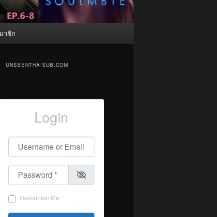
มาชิก
UNSEENTHAISUB.COM
Login
Username or Email
*
Password
*
Remember Me