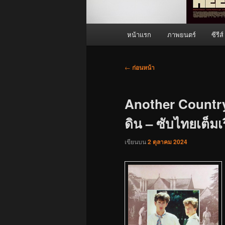
เมนู
หน้าแรก
ภาพยนตร์
ซีรีส์
หลัก
เมนู
←
ก่อนหน้า
นำทาง
เรื่อง
Another Country
ดิน – ซับไทยเต็มเร
เขียนบน
2 ตุลาคม 2024