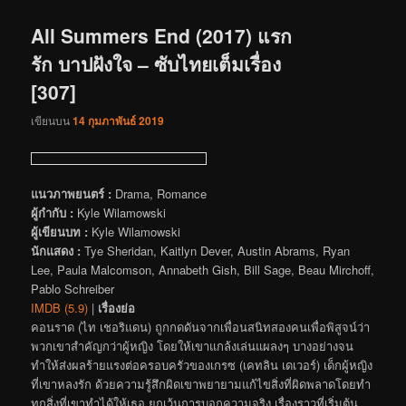
เรื่อง
All Summers End (2017) แรก
รัก บาปฝังใจ – ซับไทยเต็มเรื่อง
[307]
เขียนบน
14 กุมภาพันธ์ 2019
แนวภาพยนตร์ :
Drama, Romance
ผู้กำกับ :
Kyle Wilamowski
ผู้เขียนบท :
Kyle Wilamowski
นักแสดง :
Tye Sheridan, Kaitlyn Dever, Austin Abrams, Ryan
Lee, Paula Malcomson, Annabeth Gish, Bill Sage, Beau Mirchoff,
Pablo Schreiber
IMDB (5.9)
|
เรื่องย่อ
คอนราด (ไท เชอริแดน) ถูกกดดันจากเพื่อนสนิทสองคนเพื่อพิสูจน์ว่า
พวกเขาสำคัญกว่าผู้หญิง โดยให้เขาแกล้งเล่นแผลงๆ บางอย่างจน
ทำให้ส่งผลร้ายแรงต่อครอบครัวของเกรซ (เคทลิน เดเวอร์) เด็กผู้หญิง
ที่เขาหลงรัก ด้วยความรู้สึกผิดเขาพยายามแก้ไขสิ่งที่ผิดพลาดโดยทำ
ทุกสิ่งที่เขาทำได้ให้เธอ ยกเว้นการบอกความจริง เรื่องราวที่เริ่มต้น