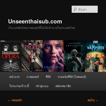
ข้าม
ไป
ค้นหา
ยัง
เนื้อหา
Unseenthaisub.com
หลัก
เว็บแปลซับไทยภาพยนตร์ที่ไม่ได้เข้าฉายในประเทศไทย
เมนู
หน้าแรก
ภาพยนตร์
ซีรีส์
รวมหนังซีรีส์ (โปสเตอร์)
หลัก
โปรแกรมเร็วๆ นี้
เข้าสู่ระบบ
สมัครสมาชิก
เมนู
←
ก่อนหน้า
ต่อไป
→
นำทาง