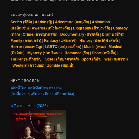
หมวดหมู่ประเภทภาพยนตร์
Series (ซีรีส์)
|
Action (บู๊)
|
Adventure (ผจญภัย)
|
Animation
(แอนิเมชัน)
|
Awards (หนังชิงรางวัล)
|
Biography (ชีวประวัติ)
|
Comedy
(ตลก)
|
Crime (อาชญากรรม)
|
Documentary (สารคดี)
|
Drama (ชีวิต)
|
Family (ครอบครัว)
|
Fantasy (แฟนตาซี)
|
History (ประวัติศาสตร์)
|
Horror (สยองขวัญ)
|
LGBTQ (
เกย์
,
เลสเบี้ยน
)
|
Music (เพลง)
|
Musical
(มิวสิคัล)
|
Mystery (ปมปริศนา)
|
Romance (รัก)
|
Short (หนังสั้น)
|
Thriller (ระทึกขวัญ)
|
Sci-Fi (วิทยาศาสตร์)
|
Sport (กีฬา)
|
War (สงคราม)
|
Western (คาวบอย)
|
Zombie (ซอมบี้)
NEXT PROGRAM
คลิกที่โปสเตอร์เพื่อเปิดดูตัวอย่าง
(วันที่คร่าวๆ ครับ อาจมีการเปลี่ยนแปลง)
ศ 7 ส.ค. – Heel (2025)