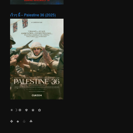
เร็วๆ นี้ – Palestine 36 (2025)
☀︎ ☽ ❁ ✾ ❀ ✿
✤ ♣︎ ♧ ☘︎