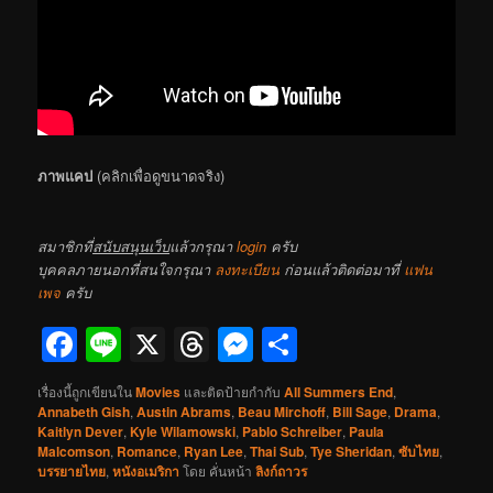
ภาพแคป
(คลิกเพื่อดูขนาดจริง)
สมาชิกที่
สนับสนุนเว็บ
แล้วกรุณา
login
ครับ
บุคคลภายนอกที่สนใจกรุณา
ลงทะเบียน
ก่อนแล้วติดต่อมาที่
แฟน
เพจ
ครับ
Facebook
Line
X
Threads
Messenger
Share
เรื่องนี้ถูกเขียนใน
Movies
และติดป้ายกำกับ
All Summers End
,
Annabeth Gish
,
Austin Abrams
,
Beau Mirchoff
,
Bill Sage
,
Drama
,
Kaitlyn Dever
,
Kyle Wilamowski
,
Pablo Schreiber
,
Paula
Malcomson
,
Romance
,
Ryan Lee
,
Thai Sub
,
Tye Sheridan
,
ซับไทย
,
บรรยายไทย
,
หนังอเมริกา
โดย
คั่นหน้า
ลิงก์ถาวร