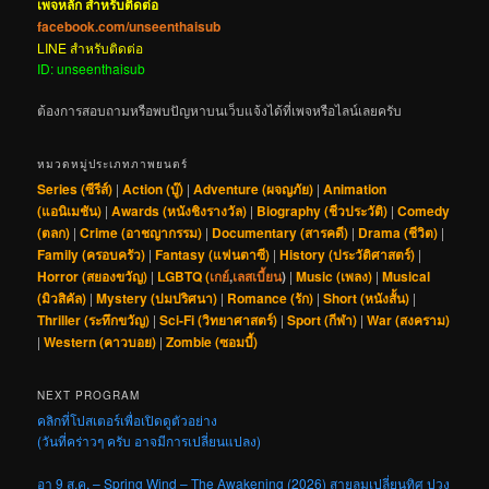
เพจหลัก สำหรับติดต่อ
facebook.com/unseenthaisub
LINE สำหรับติดต่อ
ID: unseenthaisub
ต้องการสอบถามหรือพบปัญหาบนเว็บแจ้งได้ที่เพจหรือไลน์เลยครับ
หมวดหมู่ประเภทภาพยนตร์
Series (ซีรีส์)
|
Action (บู๊)
|
Adventure (ผจญภัย)
|
Animation
(แอนิเมชัน)
|
Awards (หนังชิงรางวัล)
|
Biography (ชีวประวัติ)
|
Comedy
(ตลก)
|
Crime (อาชญากรรม)
|
Documentary (สารคดี)
|
Drama (ชีวิต)
|
Family (ครอบครัว)
|
Fantasy (แฟนตาซี)
|
History (ประวัติศาสตร์)
|
Horror (สยองขวัญ)
|
LGBTQ (
เกย์
,
เลสเบี้ยน
)
|
Music (เพลง)
|
Musical
(มิวสิคัล)
|
Mystery (ปมปริศนา)
|
Romance (รัก)
|
Short (หนังสั้น)
|
Thriller (ระทึกขวัญ)
|
Sci-Fi (วิทยาศาสตร์)
|
Sport (กีฬา)
|
War (สงคราม)
|
Western (คาวบอย)
|
Zombie (ซอมบี้)
NEXT PROGRAM
คลิกที่โปสเตอร์เพื่อเปิดดูตัวอย่าง
(วันที่คร่าวๆ ครับ อาจมีการเปลี่ยนแปลง)
อา 9 ส.ค. – Spring Wind – The Awakening (2026) สายลมเปลี่ยนทิศ ปวง