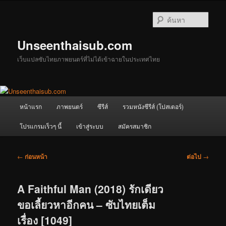
ข้าม
ไป
ค้นหา
ยัง
เนื้อหา
Unseenthaisub.com
หลัก
เว็บแปลซับไทยภาพยนตร์ที่ไม่ได้เข้าฉายในประเทศไทย
เมนู
หน้าแรก
ภาพยนตร์
ซีรีส์
รวมหนังซีรีส์ (โปสเตอร์)
หลัก
โปรแกรมเร็วๆ นี้
เข้าสู่ระบบ
สมัครสมาชิก
เมนู
←
ก่อนหน้า
ต่อไป
→
นำทาง
เรื่อง
A Faithful Man (2018) รักเดียว
ขอเลี้ยวหาอีกคน – ซับไทยเต็ม
เรื่อง [1049]