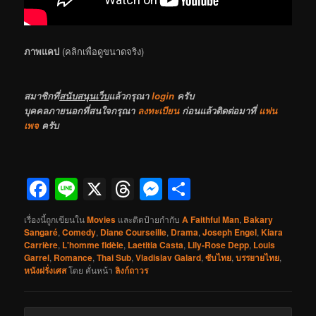
ภาพแคป
(คลิกเพื่อดูขนาดจริง)
สมาชิกที่
สนับสนุนเว็บ
แล้วกรุณา
login
ครับ
บุคคลภายนอกที่สนใจกรุณา
ลงทะเบียน
ก่อนแล้วติดต่อมาที่
แฟน
เพจ
ครับ
Facebook
Line
X
Threads
Messenger
Share
เรื่องนี้ถูกเขียนใน
Movies
และติดป้ายกำกับ
A Faithful Man
,
Bakary
Sangaré
,
Comedy
,
Diane Courseille
,
Drama
,
Joseph Engel
,
Kiara
Carrière
,
L'homme fidèle
,
Laetitia Casta
,
Lily-Rose Depp
,
Louis
Garrel
,
Romance
,
Thai Sub
,
Vladislav Galard
,
ซับไทย
,
บรรยายไทย
,
หนังฝรั่งเศส
โดย
คั่นหน้า
ลิงก์ถาวร