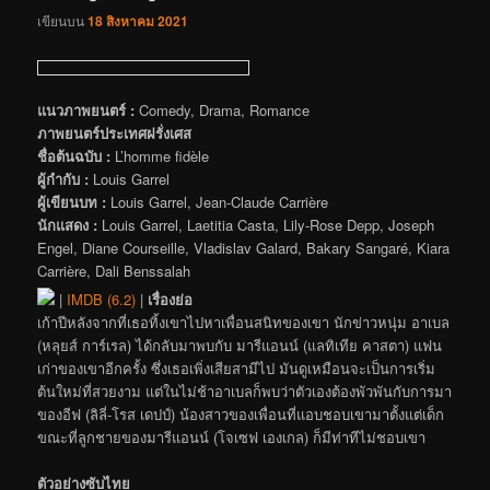
เขียนบน
18 สิงหาคม 2021
แนวภาพยนตร์ :
Comedy, Drama, Romance
ภาพยนตร์ประเทศฝรั่งเศส
ชื่อต้นฉบับ :
L’homme fidèle
ผู้กำกับ :
Louis Garrel
ผู้เขียนบท :
Louis Garrel, Jean-Claude Carrière
นักแสดง :
Louis Garrel, Laetitia Casta, Lily-Rose Depp, Joseph
Engel, Diane Courseille, Vladislav Galard, Bakary Sangaré, Kiara
Carrière, Dali Benssalah
|
IMDB (6.2)
|
เรื่องย่อ
เก้าปีหลังจากที่เธอทิ้งเขาไปหาเพื่อนสนิทของเขา นักข่าวหนุ่ม อาเบล
(หลุยส์ การ์เรล) ได้กลับมาพบกับ มารีแอนน์ (แลทิเทีย คาสตา) แฟน
เก่าของเขาอีกครั้ง ซึ่งเธอเพิ่งเสียสามีไป มันดูเหมือนจะเป็นการเริ่ม
ต้นใหม่ที่สวยงาม แต่ในไม่ช้าอาเบลก็พบว่าตัวเองต้องพัวพันกับการมา
ของอีฟ (ลิลี่-โรส เดปป์) น้องสาวของเพื่อนที่แอบชอบเขามาตั้งแต่เด็ก
ขณะที่ลูกชายของมารีแอนน์ (โจเซฟ เองเกล) ก็มีท่าทีไม่ชอบเขา
ตัวอย่างซับไทย