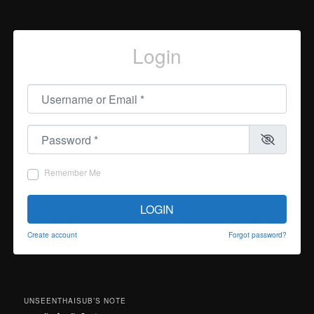
Login
Username or Email
*
Password
*
Remember Me
LOGIN
Create account
Forgot password?
UNSEENTHAISUB’S NOTE