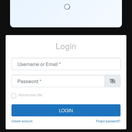
Login
Username or Email
*
Password
*
Remember Me
LOGIN
Create account
Forgot password?
UNSEENTHAISUB’S NOTE
เพจหลัก สำหรับติดต่อ
facebook.com/unseenthaisub