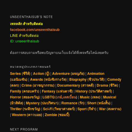
LINE สำหรับติดต่อ
ID: unseenthaisub
ต้องการสอบถามหรือพบปัญหาบนเว็บแจ้งได้ที่เพจหรือไลน์เลยครับ
หมวดหมู่ประเภทภาพยนตร์
Series (ซีรีส์)
|
Action (บู๊)
|
Adventure (ผจญภัย)
|
Animation
(แอนิเมชัน)
|
Awards (หนังชิงรางวัล)
|
Biography (ชีวประวัติ)
|
Comedy
(ตลก)
|
Crime (อาชญากรรม)
|
Documentary (สารคดี)
|
Drama (ชีวิต)
|
Family (ครอบครัว)
|
Fantasy (แฟนตาซี)
|
History (ประวัติศาสตร์)
|
Horror (สยองขวัญ)
|
LGBTQ (
เกย์
,
เลสเบี้ยน
)
|
Music (เพลง)
|
Musical
(มิวสิคัล)
|
Mystery (ปมปริศนา)
|
Romance (รัก)
|
Short (หนังสั้น)
|
Thriller (ระทึกขวัญ)
|
Sci-Fi (วิทยาศาสตร์)
|
Sport (กีฬา)
|
War (สงคราม)
|
Western (คาวบอย)
|
Zombie (ซอมบี้)
NEXT PROGRAM
คลิกที่โปสเตอร์เพื่อเปิดดูตัวอย่าง
(วันที่คร่าวๆ ครับ อาจมีการเปลี่ยนแปลง)
พฤ 6 ส.ค. – Opera (1987)