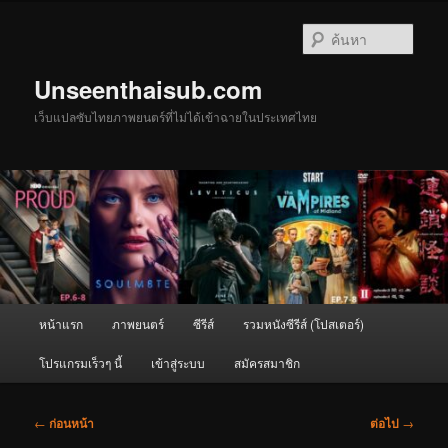
ข้าม
ไป
ค้นหา
ยัง
เนื้อหา
Unseenthaisub.com
หลัก
เว็บแปลซับไทยภาพยนตร์ที่ไม่ได้เข้าฉายในประเทศไทย
เมนู
หน้าแรก
ภาพยนตร์
ซีรีส์
รวมหนังซีรีส์ (โปสเตอร์)
หลัก
โปรแกรมเร็วๆ นี้
เข้าสู่ระบบ
สมัครสมาชิก
เมนู
←
ก่อนหน้า
ต่อไป
→
นำทาง