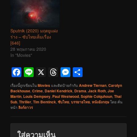
Sputnik (2020) มฤตยูแฝง
ร่าง – ซับไทยเต็มเรื่อง
[646]
28 พฤษภาคม 2020
In "Movies"
Facebook
Line
X
Threads
Messenger
Share
เรื่องนี้ถูกเขียนใน
Movies
และติดป้ายกำกับ
Andrew Tiernan
,
Carolyn
Backhouse
,
Crime
,
Daniel Kendrick
,
Drama
,
Jack Roth
,
Joe
Martin
,
Louis Dempsey
,
Paul Westwood
,
Sophie Colquhoun
,
Thai
Sub
,
Thriller
,
Tim Bentinck
,
ซับไทย
,
บรรยายไทย
,
หนังอังกฤษ
โดย
คั่น
หน้า
ลิงก์ถาวร
ใส่ความเห็น