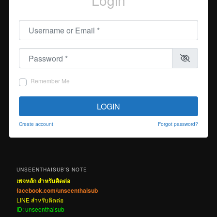
Login
Username or Email
*
Password
*
Remember Me
LOGIN
Create account
Forgot password?
UNSEENTHAISUB’S NOTE
เพจหลัก สำหรับติดต่อ
facebook.com/unseenthaisub
LINE สำหรับติดต่อ
ID: unseenthaisub