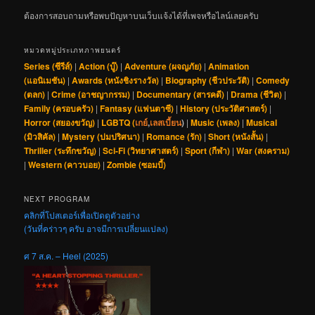
ต้องการสอบถามหรือพบปัญหาบนเว็บแจ้งได้ที่เพจหรือไลน์เลยครับ
หมวดหมู่ประเภทภาพยนตร์
Series (ซีรีส์)
|
Action (บู๊)
|
Adventure (ผจญภัย)
|
Animation
(แอนิเมชัน)
|
Awards (หนังชิงรางวัล)
|
Biography (ชีวประวัติ)
|
Comedy
(ตลก)
|
Crime (อาชญากรรม)
|
Documentary (สารคดี)
|
Drama (ชีวิต)
|
Family (ครอบครัว)
|
Fantasy (แฟนตาซี)
|
History (ประวัติศาสตร์)
|
Horror (สยองขวัญ)
|
LGBTQ (
เกย์
,
เลสเบี้ยน
)
|
Music (เพลง)
|
Musical
(มิวสิคัล)
|
Mystery (ปมปริศนา)
|
Romance (รัก)
|
Short (หนังสั้น)
|
Thriller (ระทึกขวัญ)
|
Sci-Fi (วิทยาศาสตร์)
|
Sport (กีฬา)
|
War (สงคราม)
|
Western (คาวบอย)
|
Zombie (ซอมบี้)
NEXT PROGRAM
คลิกที่โปสเตอร์เพื่อเปิดดูตัวอย่าง
(วันที่คร่าวๆ ครับ อาจมีการเปลี่ยนแปลง)
ศ 7 ส.ค. – Heel (2025)