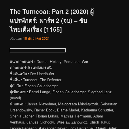
เรื่อง
The Turncoat: Part 2 (2020) ผู้
แปรพักตร์: พาร์ท 2 (จบ) – ซับ
ไทยเต็มเรื่อง [1155]
เขียนบน
18 ธันวาคม 2021
แนวภาพยนตร์ :
Drama, History, Romance, War
ภาพยนตร์ประเทศเยอรมนี
ชื่อต้นฉบับ :
Der Überläufer
ชื่ออื่น :
Turncoat, The Defector
ผู้กำกับ :
Florian Gallenberger
ผู้เขียนบท :
Bernd Lange, Florian Gallenberger, Siegfried Lenz
(novel)
นักแสดง :
Jannis Niewöhner, Małgorzata Mikołajczak, Sebastian
Urzendowsky, Rainer Bock, Bjarne Mädel, Katharina Schüttler,
Shenja Lacher, Florian Lukas, Mathias Herrmann, Adam
Venhaus, Janusz Cichocki, Wieslaw Zanowicz, Ulrich Tukur,
Leonie Benesch, Alexander Beyer, Jörn Hentschel, Marek Solek