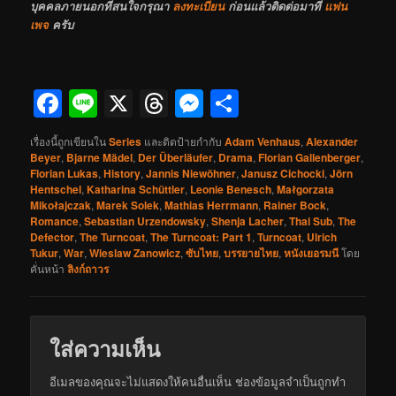
บุคคลภายนอกที่สนใจกรุณา
ลงทะเบียน
ก่อนแล้วติดต่อมาที่
แฟน
เพจ
ครับ
Facebook
Line
X
Threads
Messenger
Share
เรื่องนี้ถูกเขียนใน
Series
และติดป้ายกำกับ
Adam Venhaus
,
Alexander
Beyer
,
Bjarne Mädel
,
Der Überläufer
,
Drama
,
Florian Gallenberger
,
Florian Lukas
,
History
,
Jannis Niewöhner
,
Janusz Cichocki
,
Jörn
Hentschel
,
Katharina Schüttler
,
Leonie Benesch
,
Małgorzata
Mikołajczak
,
Marek Solek
,
Mathias Herrmann
,
Rainer Bock
,
Romance
,
Sebastian Urzendowsky
,
Shenja Lacher
,
Thai Sub
,
The
Defector
,
The Turncoat
,
The Turncoat: Part 1
,
Turncoat
,
Ulrich
Tukur
,
War
,
Wieslaw Zanowicz
,
ซับไทย
,
บรรยายไทย
,
หนังเยอรมนี
โดย
คั่นหน้า
ลิงก์ถาวร
ใส่ความเห็น
อีเมลของคุณจะไม่แสดงให้คนอื่นเห็น
ช่องข้อมูลจำเป็นถูกทำ