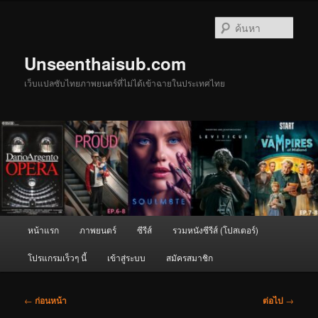
ข้าม
ไป
ค้นหา
ยัง
เนื้อหา
Unseenthaisub.com
หลัก
เว็บแปลซับไทยภาพยนตร์ที่ไม่ได้เข้าฉายในประเทศไทย
เมนู
หน้าแรก
ภาพยนตร์
ซีรีส์
รวมหนังซีรีส์ (โปสเตอร์)
หลัก
โปรแกรมเร็วๆ นี้
เข้าสู่ระบบ
สมัครสมาชิก
เมนู
←
ก่อนหน้า
ต่อไป
→
นำทาง