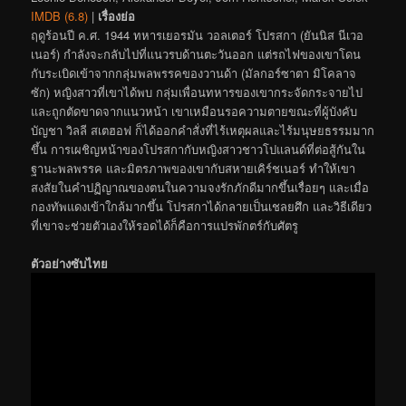
IMDB (6.8)
|
เรื่องย่อ
ฤดูร้อนปี ค.ศ. 1944 ทหารเยอรมัน วอลเตอร์ โปรสกา (ยันนิส นีเวอ
เนอร์) กำลังจะกลับไปที่แนวรบด้านตะวันออก แต่รถไฟของเขาโดน
กับระเบิดเข้าจากกลุ่มพลพรรคของวานด้า (มัลกอร์ซาตา มิโคลาจ
ซัก) หญิงสาวที่เขาได้พบ กลุ่มเพื่อนทหารของเขากระจัดกระจายไป
และถูกตัดขาดจากแนวหน้า เขาเหมือนรอความตายขณะที่ผู้บังคับ
บัญชา วิลลี สเตฮอฟ ก็ได้ออกคำสั่งที่ไร้เหตุผลและไร้มนุษยธรรมมาก
ขึ้น การเผชิญหน้าของโปรสกากับหญิงสาวชาวโปแลนด์ที่ต่อสู้กันใน
ฐานะพลพรรค และมิตรภาพของเขากับสหายเคิร์ชเนอร์ ทำให้เขา
สงสัยในคำปฏิญาณของตนในความจงรักภักดีมากขึ้นเรื่อยๆ และเมื่อ
กองทัพแดงเข้าใกล้มากขึ้น โปรสกาได้กลายเป็นเชลยศึก และวิธีเดียว
ที่เขาจะช่วยตัวเองให้รอดได้ก็คือการแปรพักตร์กับศัตรู
ตัวอย่างซับไทย