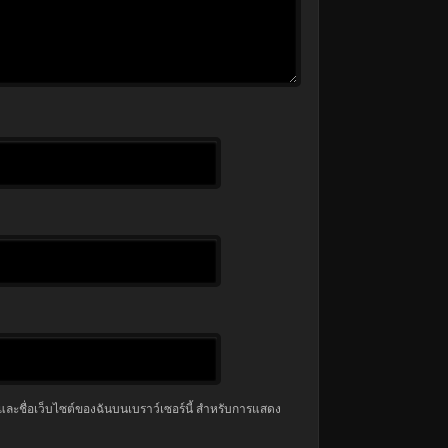
มล และชื่อเว็บไซต์ของฉันบนเบราว์เซอร์นี้ สำหรับการแสดง