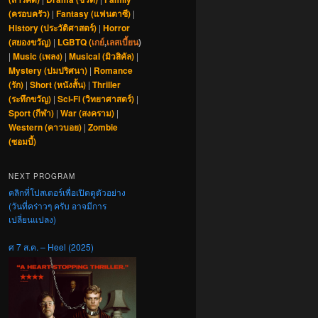
(ครอบครัว)
|
Fantasy (แฟนตาซี)
|
History (ประวัติศาสตร์)
|
Horror
(สยองขวัญ)
|
LGBTQ (
เกย์
,
เลสเบี้ยน
)
|
Music (เพลง)
|
Musical (มิวสิคัล)
|
Mystery (ปมปริศนา)
|
Romance
(รัก)
|
Short (หนังสั้น)
|
Thriller
(ระทึกขวัญ)
|
Sci-Fi (วิทยาศาสตร์)
|
Sport (กีฬา)
|
War (สงคราม)
|
Western (คาวบอย)
|
Zombie
(ซอมบี้)
NEXT PROGRAM
คลิกที่โปสเตอร์เพื่อเปิดดูตัวอย่าง
(วันที่คร่าวๆ ครับ อาจมีการ
เปลี่ยนแปลง)
ศ 7 ส.ค. – Heel (2025)