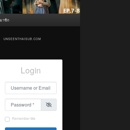
มาชิก
UNSEENTHAISUB.COM
Login
Username or Email
*
Password
*
Remember Me