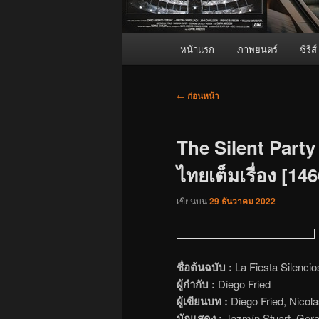
เมนู
หน้าแรก
ภาพยนตร์
ซีรีส์
หลัก
เมนู
←
ก่อนหน้า
นำทาง
เรื่อง
The Silent Party (
ไทยเต็มเรื่อง [146
เขียนบน
29 ธันวาคม 2022
ชื่อต้นฉบับ :
La Fiesta Silencio
ผู้กำกับ :
Diego Fried
ผู้เขียนบท :
Diego Fried, Nicol
นักแสดง :
Jazmín Stuart, Gera