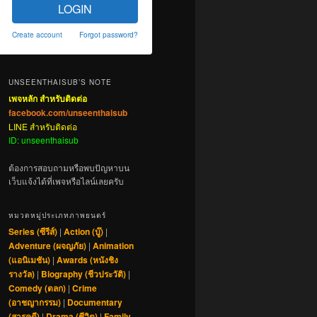
LOGIN
Create account
Forgot password?
UNSEENTHAISUB’S NOTE
เพจหลัก สำหรับติดต่อ
facebook.com/unseenthaisub
LINE สำหรับติดต่อ
ID: unseenthaisub
ต้องการสอบถามหรือพบปัญหาบน
เว็บแจ้งได้ที่เพจหรือไลน์เลยครับ
หมวดหมู่ประเภทภาพยนตร์
Series (ซีรีส์)
|
Action (บู๊)
|
Adventure (ผจญภัย)
|
Animation
(แอนิเมชัน)
|
Awards (หนังชิง
รางวัล)
|
Biography (ชีวประวัติ)
|
Comedy (ตลก)
|
Crime
(อาชญากรรม)
|
Documentary
(สารคดี)
|
Drama (ชีวิต)
|
Family