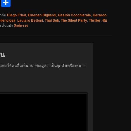
reads
Messenger
Share
ำกับ
Diego Fried
,
Esteban Bigliardi
,
Gastón Cocchiarale
,
Gerardo
Silenciosa
,
Lautaro Bettoni
,
Thai Sub
,
The Silent Party
,
Thriller
,
ซับ
ย
คั่นหน้า
ลิงก์ถาวร
็น
สดงให้คนอื่นเห็น
ช่องข้อมูลจำเป็นถูกทำเครื่องหมาย