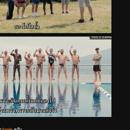
า
login
ครับ