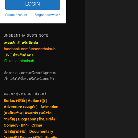
LOGIN
Create account
Forgot password?
UNSEENTHAISUB’S NOTE
เพจหลัก สำหรับติดต่อ
facebook.com/unseenthaisub
LINE สำหรับติดต่อ
ID: unseenthaisub
ต้องการสอบถามหรือพบปัญหาบน
เว็บแจ้งได้ที่เพจหรือไลน์เลยครับ
หมวดหมู่ประเภทภาพยนตร์
Series (ซีรีส์)
|
Action (บู๊)
|
Adventure (ผจญภัย)
|
Animation
(แอนิเมชัน)
|
Awards (หนังชิง
รางวัล)
|
Biography (ชีวประวัติ)
|
Comedy (ตลก)
|
Crime
(อาชญากรรม)
|
Documentary
(สารคดี)
|
Drama (ชีวิต)
|
Family