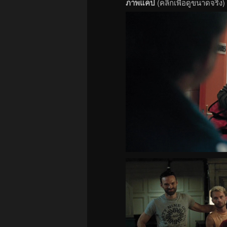
ภาพแคป
(คลิกเพื่อดูขนาดจริง)