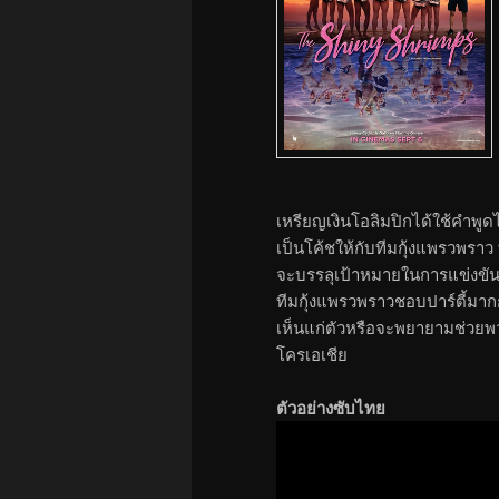
เหรียญเงินโอลิมปิกได้ใช้คำพู
เป็นโค้ชให้กับทีมกุ้งแพรวพราว ท
จะบรรลุเป้าหมายในการแข่งขันก
ทีมกุ้งแพรวพราวชอบปาร์ตี้มากก
เห็นแก่ตัวหรือจะพยายามช่วยพว
โครเอเชีย
ตัวอย่างซับไทย