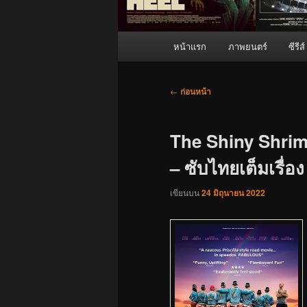
เมนู
หน้าแรก
ภาพยนตร์
ซีรีส์
หลัก
เมนู
←
ก่อนหน้า
นำทาง
เรื่อง
The Shiny Shrim
– ซับไทยเต็มเรื่อง
เขียนบน
24 มิถุนายน 2022