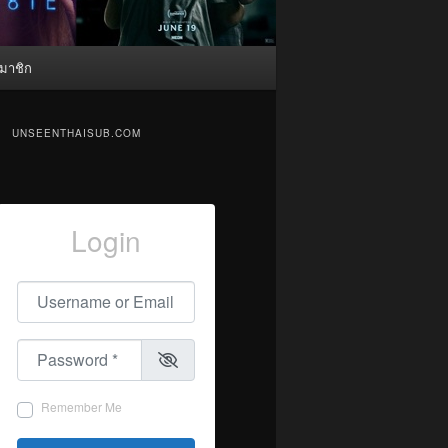
มาชิก
UNSEENTHAISUB.COM
Login
Username or Email
*
Password
*
Remember Me