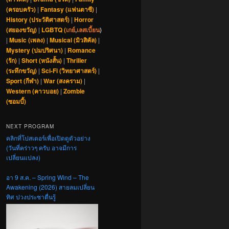
(ครอบครัว)
|
Fantasy (แฟนตาซี)
|
History (ประวัติศาสตร์)
|
Horror
(สยองขวัญ)
|
LGBTQ (
เกย์
,
เลสเบี้ยน
)
|
Music (เพลง)
|
Musical (มิวสิคัล)
|
Mystery (ปมปริศนา)
|
Romance
(รัก)
|
Short (หนังสั้น)
|
Thriller
(ระทึกขวัญ)
|
Sci-Fi (วิทยาศาสตร์)
|
Sport (กีฬา)
|
War (สงคราม)
|
Western (คาวบอย)
|
Zombie
(ซอมบี้)
NEXT PROGRAM
คลิกที่โปสเตอร์เพื่อเปิดดูตัวอย่าง
(วันที่คร่าวๆ ครับ อาจมีการ
เปลี่ยนแปลง)
อา 9 ส.ค. – Spring Wind – The
Awakening (2026) สายลมเปลี่ยน
ทิศ ปวงประชาตื่นรู้