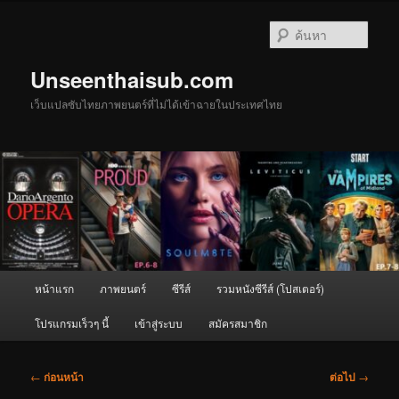
ข้าม
ไป
ค้นหา
ยัง
เนื้อหา
Unseenthaisub.com
หลัก
เว็บแปลซับไทยภาพยนตร์ที่ไม่ได้เข้าฉายในประเทศไทย
เมนู
หน้าแรก
ภาพยนตร์
ซีรีส์
รวมหนังซีรีส์ (โปสเตอร์)
หลัก
โปรแกรมเร็วๆ นี้
เข้าสู่ระบบ
สมัครสมาชิก
เมนู
←
ก่อนหน้า
ต่อไป
→
นำทาง