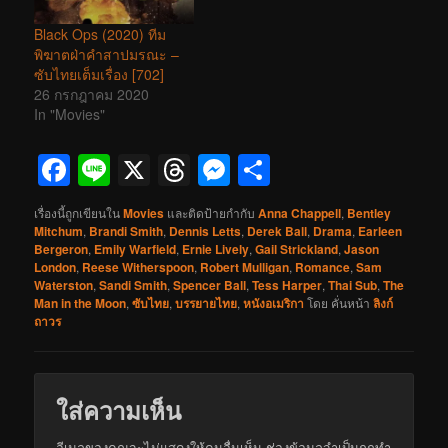
Black Ops (2020) ทีม
พิฆาตฝ่าคำสาปมรณะ –
ซับไทยเต็มเรื่อง [702]
26 กรกฎาคม 2020
In "Movies"
Facebook
Line
X
Threads
Messenger
Share
เรื่องนี้ถูกเขียนใน
Movies
และติดป้ายกำกับ
Anna Chappell
,
Bentley
Mitchum
,
Brandi Smith
,
Dennis Letts
,
Derek Ball
,
Drama
,
Earleen
Bergeron
,
Emily Warfield
,
Ernie Lively
,
Gail Strickland
,
Jason
London
,
Reese Witherspoon
,
Robert Mulligan
,
Romance
,
Sam
Waterston
,
Sandi Smith
,
Spencer Ball
,
Tess Harper
,
Thai Sub
,
The
Man in the Moon
,
ซับไทย
,
บรรยายไทย
,
หนังอเมริกา
โดย
คั่นหน้า
ลิงก์
ถาวร
ใส่ความเห็น
อีเมลของคุณจะไม่แสดงให้คนอื่นเห็น
ช่องข้อมูลจำเป็นถูกทำ