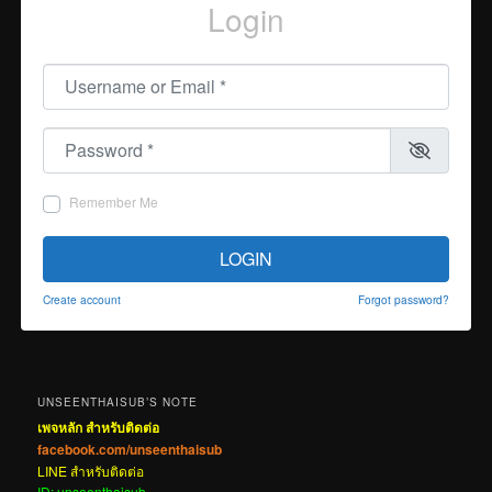
Login
Username or Email
*
Password
*
Remember Me
LOGIN
Create account
Forgot password?
UNSEENTHAISUB’S NOTE
เพจหลัก สำหรับติดต่อ
facebook.com/unseenthaisub
LINE สำหรับติดต่อ
ID: unseenthaisub