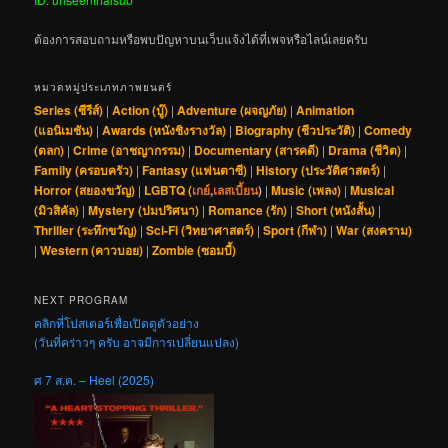
ต้องการสอบถามหรือพบปัญหาบนเว็บแจ้งได้ที่เพจหรือไลน์เลยครับ
หมวดหมู่ประเภทภาพยนตร์
Series (ซีรีส์)
|
Action (บู๊)
|
Adventure (ผจญภัย)
|
Animation
(แอนิเมชัน)
|
Awards (หนังชิงรางวัล)
|
Biography (ชีวประวัติ)
|
Comedy
(ตลก)
|
Crime (อาชญากรรม)
|
Documentary (สารคดี)
|
Drama (ชีวิต)
|
Family (ครอบครัว)
|
Fantasy (แฟนตาซี)
|
History (ประวัติศาสตร์)
|
Horror (สยองขวัญ)
|
LGBTQ (
เกย์
,
เลสเบี้ยน
)
|
Music (เพลง)
|
Musical
(มิวสิคัล)
|
Mystery (ปมปริศนา)
|
Romance (รัก)
|
Short (หนังสั้น)
|
Thriller (ระทึกขวัญ)
|
Sci-Fi (วิทยาศาสตร์)
|
Sport (กีฬา)
|
War (สงคราม)
|
Western (คาวบอย)
|
Zombie (ซอมบี้)
NEXT PROGRAM
คลิกที่โปสเตอร์เพื่อเปิดดูตัวอย่าง
(วันที่คร่าวๆ ครับ อาจมีการเปลี่ยนแปลง)
ศ 7 ส.ค. – Heel (2025)