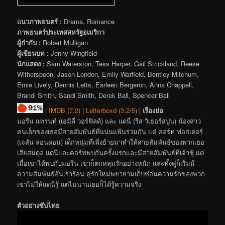
แนวภาพยนตร์ :
Drama, Romance
ภาพยนตร์ประเทศสหรัฐอเมริกา
ผู้กำกับ :
Robert Mulligan
ผู้เขียนบท :
Jenny Wingfield
นักแสดง :
Sam Waterston, Tess Harper, Gail Strickland, Reese
Witherspoon, Jason London, Emily Warfield, Bentley Mitchum,
Ernie Lively, Dennis Letts, Earleen Bergeron, Anna Chappell,
Brandi Smith, Sandi Smith, Derek Ball, Spencer Ball
|
IMDB (7.2)
|
Letterboxd (3.2/5)
|
เรื่องย่อ
มอรีน แทรนท์ (เอมิลี่ วอร์ฟิลด์) และ แดนี่ (รีส วิเธอร์สปูน) น้องสาว
คนเล็กของเธอมีสายสัมพันธ์ที่แน่นแฟ้นร่วมกัน แต่ คอร์ท ฟอสเตอร์
(เจสัน ลอนดอน) เด็กหนุ่มที่เพิ่งย้ายมาทำให้สายสัมพันธ์ของพวกเธอ
เสียสมดุล แดนี่และคอร์ทพบกันครั้งแรกและมีสายสัมพันธ์ที่เจ้าชู้ แต่
เมื่อเขาได้พบกับมอรีน เขาก็ตกหลุมรักอย่างหนัก และทั้งคู่ก็เริ่มมี
ความสัมพันธ์อันเร่าร้อน คู่รักใหม่พยายามเก็บซ่อนความรักของพวก
เขาไม่ให้แดนี่รู้ แต่ไม่นานเธอก็ได้รู้ความจริง
ตัวอย่างซับไทย