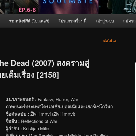
รวมหนังซีรีส์ (โปสเตอร์)
โปรแกรมเร็วๆ นี้
เข้าสู่ระบบ
สมัครส
ต่อไป
→
he Dead (2007) สงครามสู่
เต็มเรื่อง [2158]
แนวภาพยนตร์ :
Fantasy, Horror, War
ภาพยนตร์ประเทศโครเอเชีย-บอสเนียและเฮอร์เซโกวีนา
ชื่อต้นฉบับ :
Živi i mrtvi (Zivi i mrtvi)
ชื่ออื่น :
Reflections of War
ผู้กำกับ :
Kristijan Milic
ผู้เขียนบท :
Miro Barnjak, Josip Mlakic, Ivan Pavlicic