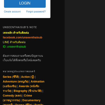
LOGIN
Create account
Forgot password?
UNSEENTHAISUB’S NOTE
เพจหลัก สำหรับติดต่อ
facebook.com/unseenthaisub
LINE สำหรับติดต่อ
ID: unseenthaisub
ต้องการสอบถามหรือพบปัญหาบน
เว็บแจ้งได้ที่เพจหรือไลน์เลยครับ
หมวดหมู่ประเภทภาพยนตร์
Series (ซีรีส์)
|
Action (บู๊)
|
Adventure (ผจญภัย)
|
Animation
(แอนิเมชัน)
|
Awards (หนังชิง
รางวัล)
|
Biography (ชีวประวัติ)
|
Comedy (ตลก)
|
Crime
(อาชญากรรม)
|
Documentary
(สารคดี)
|
Drama (ชีวิต)
|
Family