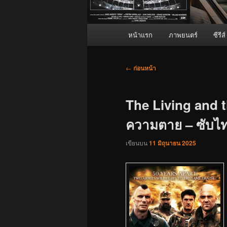
เมนู
หน้าแรก
ภาพยนตร์
ซีรีส์
หลัก
เมนู
←
ก่อนหน้า
นำทาง
เรื่อง
The Living and t
ความตาย – ซับไทย
เขียนบน
11 มิถุนายน 2025