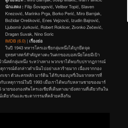
นักแสดง :
Filip Šovagović, Velibor Topić, Slaven
Knezović, Marinko Prga, Borko Perić, Miro Barnjak,
Božidar Orešković, Enes Vejzović, Izudin Bajrović,
Ljubomir Jurković, Robert Roklicer, Zvonko Zečević,
Dragan Suvak, Nino Soric
IMDB (6.0)
|
เรื่องย่อ
ในปี 1943 ทหารโครเอเชียกลุ่มหนึ่งได้บุกยึดจุด
ยุทธศาสตร์สำคัญทางตะวันตกของบอสเนียโดยมีเป้า
วนิสต์กลุ่มหนึ่ง ระหว่างทาง พวกเขาได้พบกับปรากฏการณ์
ุการณ์ดังกล่าวดำเนินไปอย่างเลวร้ายมาก เนื่องจากกอง
กเขา ตัวละครหลัก มาร์ติน ได้รับซองบุหรี่เงินจากทหารที่
โยงกับเหตุการณ์ในปี 1993 เมื่อเราได้พบกับหลานชายของมาร์
6 นายของกองทัพโครเอเชียที่เดินทางมายังสถานที่เดียวกันใน
เดียวกันและชะตากรรมที่คล้ายคลึงกัน