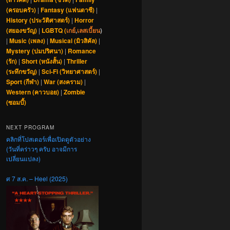
(ครอบครัว)
|
Fantasy (แฟนตาซี)
|
History (ประวัติศาสตร์)
|
Horror
(สยองขวัญ)
|
LGBTQ (
เกย์
,
เลสเบี้ยน
)
|
Music (เพลง)
|
Musical (มิวสิคัล)
|
Mystery (ปมปริศนา)
|
Romance
(รัก)
|
Short (หนังสั้น)
|
Thriller
(ระทึกขวัญ)
|
Sci-Fi (วิทยาศาสตร์)
|
Sport (กีฬา)
|
War (สงคราม)
|
Western (คาวบอย)
|
Zombie
(ซอมบี้)
NEXT PROGRAM
คลิกที่โปสเตอร์เพื่อเปิดดูตัวอย่าง
(วันที่คร่าวๆ ครับ อาจมีการ
เปลี่ยนแปลง)
ศ 7 ส.ค. – Heel (2025)