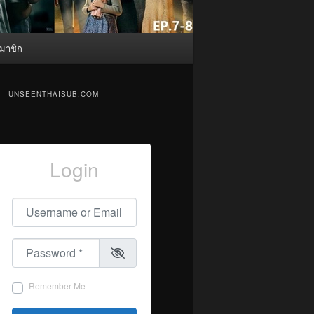
มาชิก
UNSEENTHAISUB.COM
Login
Username or Email
*
Password
*
Remember Me