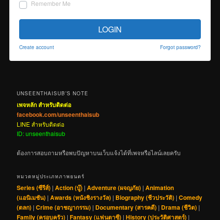
Remember Me
LOGIN
Create account
Forgot password?
UNSEENTHAISUB’S NOTE
เพจหลัก สำหรับติดต่อ
facebook.com/unseenthaisub
LINE สำหรับติดต่อ
ID: unseenthaisub
ต้องการสอบถามหรือพบปัญหาบนเว็บแจ้งได้ที่เพจหรือไลน์เลยครับ
หมวดหมู่ประเภทภาพยนตร์
Series (ซีรีส์)
|
Action (บู๊)
|
Adventure (ผจญภัย)
|
Animation
(แอนิเมชัน)
|
Awards (หนังชิงรางวัล)
|
Biography (ชีวประวัติ)
|
Comedy
(ตลก)
|
Crime (อาชญากรรม)
|
Documentary (สารคดี)
|
Drama (ชีวิต)
|
Family (ครอบครัว)
|
Fantasy (แฟนตาซี)
|
History (ประวัติศาสตร์)
|