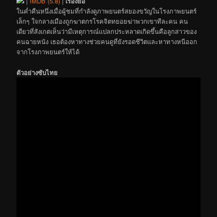
|
IMDB (5.8)
|
เรื่องย่อ
ในค่ำคืนหนึ่งเมื่อผู้ชมที่กำลังดูภาพยนตร์สยองขวัญในโรงภาพยนตร์
เล็กๆ ใจกลางเมืองถูกฆาตกรโรคจิตทยอยฆ่าพวกเขาทีละคน คน
เดียวที่สังเกตเห็นว่ามีเหตุการณ์แปลกประหลาดเกิดขึ้นคือลูกสาวของ
คนฉายหนัง เธอต้องหาทางช่วยคนดูที่ยังรอดชีวิตและหาทางหนีออก
จากโรงภาพยนตร์ให้ได้
ตัวอย่างซับไทย