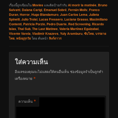
เรื่องนี้ถูกเขียนใน
Movies
และติดป้ายกำกับ
Al morir la matinée
,
Bruno
Salvatti
,
Daiana Carigi
,
Emanuel Sobré
,
Fernán Moliv
,
Franco
Duran
,
Horror
,
Hugo Blandamuro
,
Juan Carlos Lema
,
Julieta
Spinelli
,
Julio Troisi
,
Lucas Fressero
,
Luciana Grasso
,
Maximiliano
Contenti
,
Patricia Porzio
,
Pedro Duarte
,
Red Screening
,
Ricardo
Islas
,
Thai Sub
,
The Last Matinee
,
Valeria Martínez Eguizabal
,
Vicente Varela
,
Vladimir Knazevs
,
Yuly Aramburu
,
ซับไทย
,
บรรยาย
ไทย
,
หนังอุรุกวัย
โดย
คั่นหน้า
ลิงก์ถาวร
ใส่ความเห็น
อีเมลของคุณจะไม่แสดงให้คนอื่นเห็น
ช่องข้อมูลจำเป็นถูกทำ
*
เครื่องหมาย
*
ความเห็น