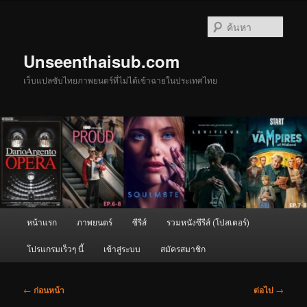
ข้าม
ไป
ค้นหา
ยัง
เนื้อหา
Unseenthaisub.com
หลัก
เว็บแปลซับไทยภาพยนตร์ที่ไม่ได้เข้าฉายในประเทศไทย
เมนู
หน้าแรก
ภาพยนตร์
ซีรีส์
รวมหนังซีรีส์ (โปสเตอร์)
หลัก
โปรแกรมเร็วๆ นี้
เข้าสู่ระบบ
สมัครสมาชิก
เมนู
←
ก่อนหน้า
ต่อไป
→
นำทาง