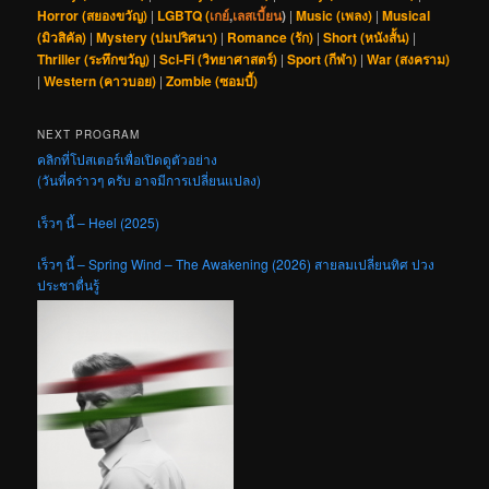
Horror (สยองขวัญ)
|
LGBTQ (
เกย์
,
เลสเบี้ยน
)
|
Music (เพลง)
|
Musical
(มิวสิคัล)
|
Mystery (ปมปริศนา)
|
Romance (รัก)
|
Short (หนังสั้น)
|
Thriller (ระทึกขวัญ)
|
Sci-Fi (วิทยาศาสตร์)
|
Sport (กีฬา)
|
War (สงคราม)
|
Western (คาวบอย)
|
Zombie (ซอมบี้)
NEXT PROGRAM
คลิกที่โปสเตอร์เพื่อเปิดดูตัวอย่าง
(วันที่คร่าวๆ ครับ อาจมีการเปลี่ยนแปลง)
เร็วๆ นี้ – Heel (2025)
เร็วๆ นี้ – Spring Wind – The Awakening (2026) สายลมเปลี่ยนทิศ ปวง
ประชาตื่นรู้