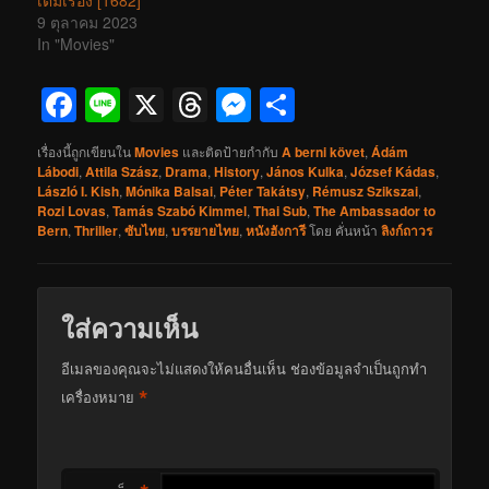
เต็มเรื่อง [1682]
9 ตุลาคม 2023
In "Movies"
Facebook
Line
X
Threads
Messenger
Share
เรื่องนี้ถูกเขียนใน
Movies
และติดป้ายกำกับ
A berni követ
,
Ádám
Lábodi
,
Attila Szász
,
Drama
,
History
,
János Kulka
,
József Kádas
,
László I. Kish
,
Mónika Balsai
,
Péter Takátsy
,
Rémusz Szikszai
,
Rozi Lovas
,
Tamás Szabó Kimmel
,
Thai Sub
,
The Ambassador to
Bern
,
Thriller
,
ซับไทย
,
บรรยายไทย
,
หนังฮังการี
โดย
คั่นหน้า
ลิงก์ถาวร
ใส่ความเห็น
อีเมลของคุณจะไม่แสดงให้คนอื่นเห็น
ช่องข้อมูลจำเป็นถูกทำ
*
เครื่องหมาย