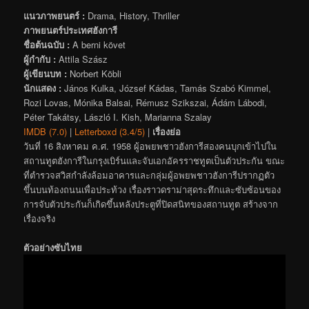
แนวภาพยนตร์ :
Drama, History, Thriller
ภาพยนตร์ประเทศฮังการี
ชื่อต้นฉบับ :
A berni követ
ผู้กำกับ :
Attila Szász
ผู้เขียนบท :
Norbert Köbli
นักแสดง :
János Kulka, József Kádas, Tamás Szabó Kimmel,
Rozi Lovas, Mónika Balsai, Rémusz Szikszai, Ádám Lábodi,
Péter Takátsy, László I. Kish, Marianna Szalay
IMDB (7.0)
|
Letterboxd (3.4/5)
|
เรื่องย่อ
วันที่ 16 สิงหาคม ค.ศ. 1958 ผู้อพยพชาวฮังการีสองคนบุกเข้าไปใน
สถานทูตฮังการีในกรุงเบิร์นและจับเอกอัครราชทูตเป็นตัวประกัน ขณะ
ที่ตำรวจสวิสกำลังล้อมอาคารและกลุ่มผู้อพยพชาวฮังการีปรากฏตัว
ขึ้นบนท้องถนนเพื่อประท้วง เรื่องราวดราม่าสุดระทึกและซับซ้อนของ
การจับตัวประกันก็เกิดขึ้นหลังประตูที่ปิดสนิทของสถานทูต สร้างจาก
เรื่องจริง
ตัวอย่างซับไทย