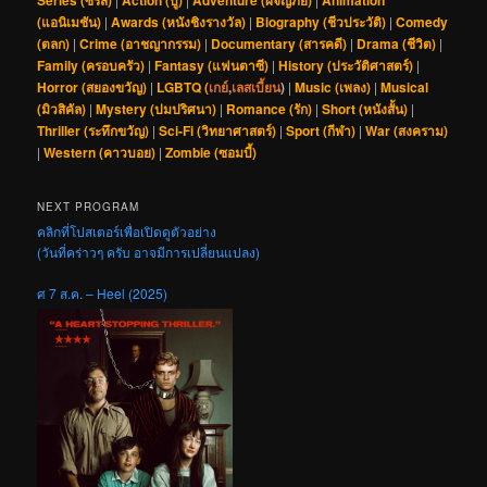
Series (ซีรีส์)
Action (บู๊)
Adventure (ผจญภัย)
Animation
(แอนิเมชัน)
|
Awards (หนังชิงรางวัล)
|
Biography (ชีวประวัติ)
|
Comedy
(ตลก)
|
Crime (อาชญากรรม)
|
Documentary (สารคดี)
|
Drama (ชีวิต)
|
Family (ครอบครัว)
|
Fantasy (แฟนตาซี)
|
History (ประวัติศาสตร์)
|
Horror (สยองขวัญ)
|
LGBTQ (
เกย์
,
เลสเบี้ยน
)
|
Music (เพลง)
|
Musical
(มิวสิคัล)
|
Mystery (ปมปริศนา)
|
Romance (รัก)
|
Short (หนังสั้น)
|
Thriller (ระทึกขวัญ)
|
Sci-Fi (วิทยาศาสตร์)
|
Sport (กีฬา)
|
War (สงคราม)
|
Western (คาวบอย)
|
Zombie (ซอมบี้)
NEXT PROGRAM
คลิกที่โปสเตอร์เพื่อเปิดดูตัวอย่าง
(วันที่คร่าวๆ ครับ อาจมีการเปลี่ยนแปลง)
ศ 7 ส.ค. – Heel (2025)