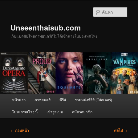
ข้าม
ไป
ค้นหา
ยัง
เนื้อหา
Unseenthaisub.com
หลัก
เว็บแปลซับไทยภาพยนตร์ที่ไม่ได้เข้าฉายในประเทศไทย
เมนู
หน้าแรก
ภาพยนตร์
ซีรีส์
รวมหนังซีรีส์ (โปสเตอร์)
หลัก
โปรแกรมเร็วๆ นี้
เข้าสู่ระบบ
สมัครสมาชิก
เมนู
←
ก่อนหน้า
ต่อไป
→
นำทาง