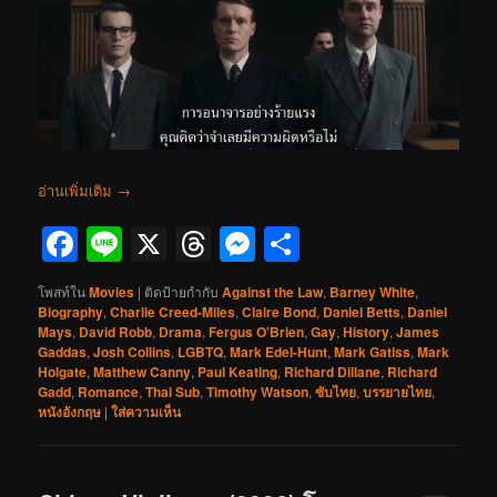
อ่านเพิ่มเติม
→
Facebook
Line
X
Threads
Messenger
Share
โพสท์ใน
Movies
|
ติดป้ายกำกับ
Against the Law
,
Barney White
,
Biography
,
Charlie Creed-Miles
,
Claire Bond
,
Daniel Betts
,
Daniel
Mays
,
David Robb
,
Drama
,
Fergus O'Brien
,
Gay
,
History
,
James
Gaddas
,
Josh Collins
,
LGBTQ
,
Mark Edel-Hunt
,
Mark Gatiss
,
Mark
Holgate
,
Matthew Canny
,
Paul Keating
,
Richard Dillane
,
Richard
Gadd
,
Romance
,
Thai Sub
,
Timothy Watson
,
ซับไทย
,
บรรยายไทย
,
หนังอังกฤษ
|
ใส่ความเห็น