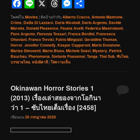
Facebook
Line
X
Threads
Messenger
Share
โพสท์ใน
Movies
|
ติดป้ายกำกับ
Alberto Cracco
,
Antonio Maimone
,
Crime
,
Dalila Di Lazzaro
,
Daria Nicolodi
,
Dario Argento
,
Davide
Marotta
,
Donald Pleasence
,
Fausta Avelli
,
Federica Mastroianni
,
Fiore Argento
,
Fiorenza Tessari
,
Franca Berdini
,
Francesca
Ottaviani
,
Franco Trevisi
,
Fulvio Mingozzi
,
Geraldine Thomas
,
Horror
,
Jennifer Connelly
,
Kaspar Capparoni
,
Mario Donatone
,
Marisa Simonetti
,
Marta Biuso
,
Michele Soavi
,
Mystery
,
Patrick
Bauchau
,
Phenomena
,
Stefania Possamai
,
Tanga
,
Thai Sub
,
ซับไทย
,
บรรยายไทย
,
หนังอิตาลี
|
ใส่ความเห็น
Okinawan Horror Stories 1
(2013) เรื่องเล่าสยองจากโอกินา
ว่า 1 – ซับไทยเต็มเรื่อง [2458]
เขียนบน
26 กรกฎาคม 2026