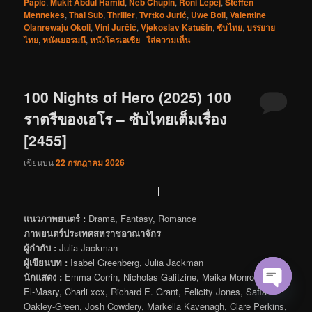
Papic
,
Mukit Abdul Hamid
,
Neb Chupin
,
Roni Lepej
,
Steffen
Mennekes
,
Thai Sub
,
Thriller
,
Tvrtko Jurić
,
Uwe Boll
,
Valentine
Olanrewaju Okoli
,
Vini Jurčić
,
Vjekoslav Katušin
,
ซับไทย
,
บรรยาย
ไทย
,
หนังเยอรมนี
,
หนังโครเอเชีย
|
ใส่ความเห็น
100 Nights of Hero (2025) 100
ราตรีของเฮโร – ซับไทยเต็มเรื่อง
[2455]
เขียนบน
22 กรกฎาคม 2026
แนวภาพยนตร์ :
Drama, Fantasy, Romance
ภาพยนตร์ประเทศสหราชอาณาจักร
ผู้กำกับ :
Julia Jackman
ผู้เขียนบท :
Isabel Greenberg, Julia Jackman
นักแสดง :
Emma Corrin, Nicholas Galitzine, Maika Monroe, Amir
El-Masry, Charli xcx, Richard E. Grant, Felicity Jones, Safia
Open cha
Oakley-Green, Josh Cowdery, Markella Kavenagh, Clare Perkins,