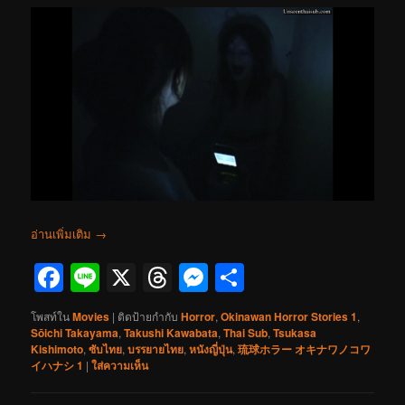
อ่านเพิ่มเติม
→
Facebook
Line
X
Threads
Messenger
Share
โพสท์ใน
Movies
|
ติดป้ายกำกับ
Horror
,
Okinawan Horror Stories 1
,
Sōichi Takayama
,
Takushi Kawabata
,
Thai Sub
,
Tsukasa
Kishimoto
,
ซับไทย
,
บรรยายไทย
,
หนังญี่ปุ่น
,
琉球ホラー オキナワノコワ
イハナシ 1
|
ใส่ความเห็น