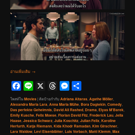
อ่านเพิ่มเติม
→
Facebook
Line
X
Threads
Messenger
Share
โพสท์ใน
Movies
|
ติดป้ายกำกับ
Adriana Altaras
,
Agathe Möller
,
Alexandra Maria Lara
,
Anna Maria Mühe
,
Bora Dagtekin
,
Comedy
,
Das perfekte Geheimnis
,
David Ali Rashed
,
Drama
,
Elyas M'Barek
,
Emily Kusche
,
Felix Moese
,
Florian David Fitz
,
Frederick Lau
,
Jella
Haase
,
Jessica Schwarz
,
Julia Koschitz
,
Julian Felix
,
Karoline
Herfurth
,
Katja Riemann
,
Kida Khodr Ramadan
,
Kim Girschner
,
Lara Waldow
,
Levi Eisenblätter
,
Luis Vorbach
,
Matti Klemm
,
Max