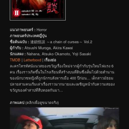
แนวภาพยนตร์ :
Horror
ภาพยนตร์ประเทศญี่ปุ่น
ชื่อต้นฉบับ :
連鎖怪談 ～a chain of curses～ Vol.2
ผู้กำกับ :
Atsushi Muroga, Akira Kawai
นักแสดง :
Nahana, Atsuko Okamoto, Yoji Sasaki
TMDB
|
Letterboxd
|
เรื่องย่อ
ละครโทรทัศน์แนวสยองขวัญเรื่องใหม่จากผู้กำกับรุ่นใหม่ไฟแรง 6
คน เรื่องราวเกิดขึ้นในโรงเรียนที่สร้างบนที่ดินซึ่งเต็มไปด้วยตำนาน
ของนักบวชหญิงที่ถูกนักรบสังหารเมื่อ 400 ปีก่อน… เด็กสาวมัธยม
ปลายสามคนเริ่มเล่าเรื่องราวมากมายและเผชิญหน้ากับความสยอง
ขวัญของคำสาปที่สืบทอดกันมา…
ภาพแคป
(คลิกเพื่อดูขนาดจริง)