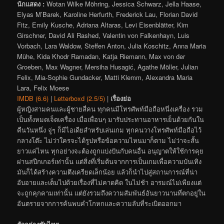
นักแสดง :
Wotan Wilke Möhring, Jessica Schwarz, Jella Haase,
Elyas M’Barek, Karoline Herfurth, Frederick Lau, Florian David
Fitz, Emily Kusche, Adriana Altaras, Levi Eisenblätter, Kim
Girschner, David Ali Rashed, Valentin von Falkenhayn, Luis
Vorbach, Lara Waldow, Steffen Anton, Julia Koschitz, Anna Maria
Mühe, Kida Khodr Ramadan, Katja Riemann, Max von der
Groeben, Max Wagner, Mersiha Husagić, Agathe Möller, Julian
Felix, Mia-Sophie Gundacker, Matti Klemm, Alexandra Maria
Lara, Felix Moese
IMDB (6.6)
|
Letterboxd (2.5/5)
|
เรื่องย่อ
ผู้หญิงสามคนและผู้ชายสี่คน ทุกคนมีโทรศัพท์มือถือหนึ่งเครื่อง รวม
เป็นทั้งหมดเจ็ดเครื่อง เมื่อเพื่อนๆ มารับประทานอาหารเย็นด้วยกันใน
คืนวันหนึ่ง จู่ๆ ก็มีไอเดียสำหรับเล่นเกม ทุกคนวางโทรศัพท์มือถือไว้
กลางโต๊ะ ไม่ว่าใครจะได้รูปหรือข้อความไหนมาก็ตาม ไม่ว่าจะสั้น
ยาวแค่ไหน ทุกอย่างจะต้องถูกแบ่งปันกับคนอื่น อนุญาตให้ใช้การคุย
ผ่านสปีกเกอร์เท่านั้น แต่สิ่งที่เริ่มต้นจากการเป็นเกมเพื่อความบันเทิง
มันก็ได้สร้างความตึงเครียดเล็กน้อย แล้วก็นำไปสู่สถานการณ์ที่น่า
อับอายและเต็มไปด้วยเรื่องที่ไม่คาดคิด ในไม่ช้า อารมณ์ไม่เพียงแต่
จะถูกคุกคามเท่านั้น แต่ยังรวมถึงความสัมพันธ์อันยาวนานที่ตกอยู่ใน
อันตรายจากการค้นพบคำโกหกและความลับที่ระเบิดออกมา