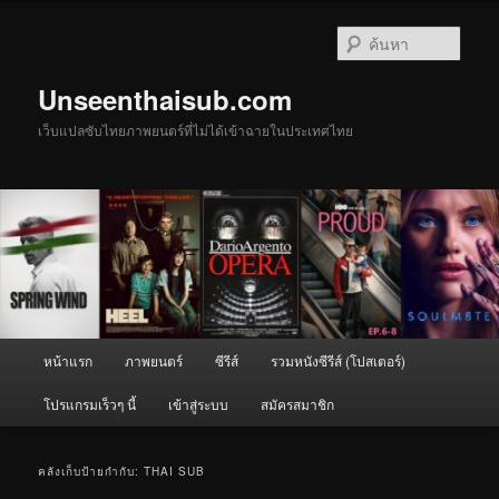
ข้าม
ข้าม
ไป
ไป
ค้นหา
ยัง
บทความ
เนื้อหา
รอง
Unseenthaisub.com
หลัก
เว็บแปลซับไทยภาพยนตร์ที่ไม่ได้เข้าฉายในประเทศไทย
เมนู
หน้าแรก
ภาพยนตร์
ซีรีส์
รวมหนังซีรีส์ (โปสเตอร์)
หลัก
โปรแกรมเร็วๆ นี้
เข้าสู่ระบบ
สมัครสมาชิก
คลังเก็บป้ายกำกับ:
THAI SUB