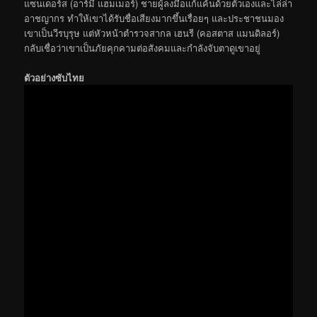
แซนเดอร์ส (อาร์มี แฮมเมอร์) ชายผู้ลงมือแก้แค้นด้วยตัวเองและไล่ล่า
อาชญากร ทำให้เขาได้รับชื่อเสียงมากขึ้นเรื่อยๆ และประชาชนมอง
เขาเป็นวีรบุรุษ แต่หัวหน้าตำรวจสากล เฮนรี (คอสตาส แมนดิลอร์)
กลับเชื่อว่าเขาเป็นภัยคุกคามต่อสังคมและกำลังจับตาดูเขาอยู่
ตัวอย่างซับไทย