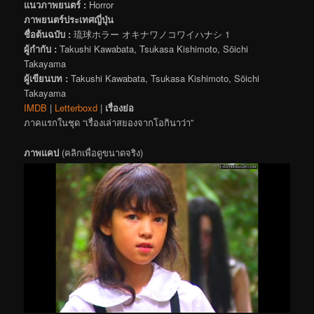
แนวภาพยนตร์ :
Horror
ภาพยนตร์ประเทศญี่ปุ่น
ชื่อต้นฉบับ :
琉球ホラー オキナワノコワイハナシ 1
ผู้กำกับ :
Takushi Kawabata, Tsukasa Kishimoto, Sōichi
Takayama
ผู้เขียนบท :
Takushi Kawabata, Tsukasa Kishimoto, Sōichi
Takayama
IMDB
|
Letterboxd
|
เรื่องย่อ
ภาคแรกในชุด “เรื่องเล่าสยองจากโอกินาว่า”
ภาพแคป
(คลิกเพื่อดูขนาดจริง)