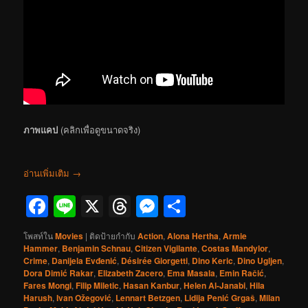
ภาพแคป
(คลิกเพื่อดูขนาดจริง)
อ่านเพิ่มเติม
→
Facebook
Line
X
Threads
Messenger
Share
โพสท์ใน
Movies
|
ติดป้ายกำกับ
Action
,
Alona Hertha
,
Armie
Hammer
,
Benjamin Schnau
,
Citizen Vigilante
,
Costas Mandylor
,
Crime
,
Danijela Evđenić
,
Désirée Giorgetti
,
Dino Keric
,
Dino Ugljen
,
Dora Dimić Rakar
,
Elizabeth Zacero
,
Ema Masala
,
Emin Račić
,
Fares Mongi
,
Filip Miletic
,
Hasan Kanbur
,
Helen Al-Janabi
,
Hila
Harush
,
Ivan Ožegović
,
Lennart Betzgen
,
Lidija Penić Grgaš
,
Milan