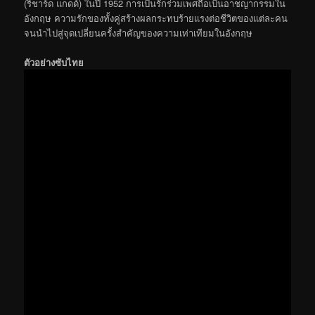
(ริชาร์ด แกดด์) ในปี 1952 การเป็นรักร่วมเพศถือเป็นอาชญากรรมใน
อังกฤษ ความรักของทั้งคู่สร้างผลกระทบร้ายแรงต่อชีวิตของแต่ละคน
จนนำไปสู่จุดเปลี่ยนครั้งสำคัญของความเท่าเทียมในอังกฤษ
ตัวอย่างซับไทย