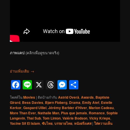
ภาพแคป
(คลิกเพื่อดูขนาดจริง)
อ่านเพิ่มเติม
→
Facebook
Line
X
Threads
Messenger
Share
โพสท์ใน
Movies
|
ติดป้ายกำกับ
Astrid Overå
,
Awards
,
Baptiste
Girard
,
Bess Davies
,
Bjørn Floberg
,
Drama
,
Emily Atef
,
Estelle
Kerkor
,
Gaspard Ulliel
,
Jérémy Barbier d'Hiver
,
Marion Cadeau
,
More Than Ever
,
Nathalie Man
,
Plus que jamais
,
Romance
,
Sophie
Langevin
,
Thai Sub
,
Tom Linton
,
Valérie Bodson
,
Vicky Krieps
,
Yacine Sif El Islam
,
ซับไทย
,
บรรยายไทย
,
หนังฝรั่งเศส
|
ใส่ความเห็น