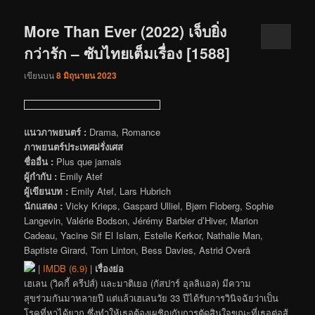
More Than Ever (2022) เจ็บยิ่ง
กว่ารัก – ซับไทยเต็มเรื่อง [1588]
เขียนบน
8 มิถุนายน 2023
แนวภาพยนตร์ :
Drama, Romance
ภาพยนตร์ประเทศฝรั่งเศส
ชื่ออื่น :
Plus que jamais
ผู้กำกับ :
Emily Atef
ผู้เขียนบท :
Emily Atef, Lars Hubrich
นักแสดง :
Vicky Krieps, Gaspard Ulliel, Bjørn Floberg, Sophie
Langevin, Valérie Bodson, Jérémy Barbier d’Hiver, Marion
Cadeau, Yacine Sif El Islam, Estelle Kerkor, Nathalie Man,
Baptiste Girard, Tom Linton, Bess Davies, Astrid Overå
|
IMDB (6.9)
|
เรื่องย่อ
เฮเลน (วิคกี้ ครีปส์) และมาติเยอ (กัสปาร์ อุลลิแอล) มีความ
สุขร่วมกันมาหลายปี แต่แล้วเฮเลนวัย 33 ปีได้รับการวินิจฉัยว่าเป็น
โรคที่หาได้ยาก ซึ่งทำให้เธอต้องเผชิญกับการตัดสินใจขณะที่เธอต่อสู้