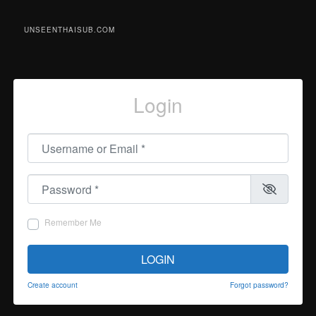
UNSEENTHAISUB.COM
Login
Username or Email
*
Password
*
Remember Me
LOGIN
Create account
Forgot password?