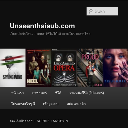
ข้าม
ข้าม
ไป
ไป
ค้นหา
ยัง
บทความ
เนื้อหา
รอง
Unseenthaisub.com
หลัก
เว็บแปลซับไทยภาพยนตร์ที่ไม่ได้เข้าฉายในประเทศไทย
เมนู
หน้าแรก
ภาพยนตร์
ซีรีส์
รวมหนังซีรีส์ (โปสเตอร์)
หลัก
โปรแกรมเร็วๆ นี้
เข้าสู่ระบบ
สมัครสมาชิก
คลังเก็บป้ายกำกับ:
SOPHIE LANGEVIN