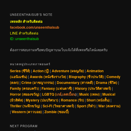
UNSEENTHAISUB’S NOTE
เพจหลัก สำหรับติดต่อ
facebook.com/unseenthaisub
LINE สำหรับติดต่อ
ID: unseenthaisub
ต้องการสอบถามหรือพบปัญหาบนเว็บแจ้งได้ที่เพจหรือไลน์เลยครับ
หมวดหมู่ประเภทภาพยนตร์
Series (ซีรีส์)
|
Action (บู๊)
|
Adventure (ผจญภัย)
|
Animation
(แอนิเมชัน)
|
Awards (หนังชิงรางวัล)
|
Biography (ชีวประวัติ)
|
Comedy
(ตลก)
|
Crime (อาชญากรรม)
|
Documentary (สารคดี)
|
Drama (ชีวิต)
|
Family (ครอบครัว)
|
Fantasy (แฟนตาซี)
|
History (ประวัติศาสตร์)
|
Horror (สยองขวัญ)
|
LGBTQ (
เกย์
,
เลสเบี้ยน
)
|
Music (เพลง)
|
Musical
(มิวสิคัล)
|
Mystery (ปมปริศนา)
|
Romance (รัก)
|
Short (หนังสั้น)
|
Thriller (ระทึกขวัญ)
|
Sci-Fi (วิทยาศาสตร์)
|
Sport (กีฬา)
|
War (สงคราม)
|
Western (คาวบอย)
|
Zombie (ซอมบี้)
NEXT PROGRAM