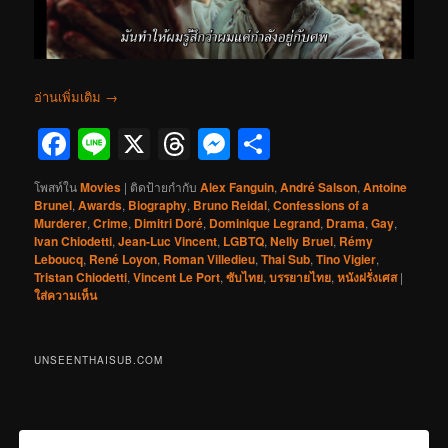
อ่านเพิ่มเติม
→
Facebook
Line
X
Threads
Messenger
Share
โพสท์ใน
Movies
|
ติดป้ายกำกับ
Alex Fanguin
,
André Salson
,
Antoine
Brunel
,
Awards
,
Biography
,
Bruno Reidal
,
Confessions of a
Murderer
,
Crime
,
Dimitri Doré
,
Dominique Legrand
,
Drama
,
Gay
,
Ivan Chiodetti
,
Jean-Luc Vincent
,
LGBTQ
,
Nelly Bruel
,
Rémy
Leboucq
,
René Loyon
,
Roman Villedieu
,
Thai Sub
,
Tino Vigier
,
Tristan Chiodetti
,
Vincent Le Port
,
ซับไทย
,
บรรยายไทย
,
หนังฝรั่งเศส
|
ใส่ความเห็น
UNSEENTHAISUB.COM