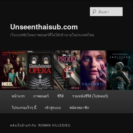
ข้าม
ข้าม
ไป
ไป
ค้นหา
ยัง
บทความ
เนื้อหา
รอง
Unseenthaisub.com
หลัก
เว็บแปลซับไทยภาพยนตร์ที่ไม่ได้เข้าฉายในประเทศไทย
เมนู
หน้าแรก
ภาพยนตร์
ซีรีส์
รวมหนังซีรีส์ (โปสเตอร์)
หลัก
โปรแกรมเร็วๆ นี้
เข้าสู่ระบบ
สมัครสมาชิก
คลังเก็บป้ายกำกับ:
ROMAN VILLEDIEU