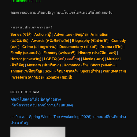
ID: unseenthaisub
ต้องการสอบถามหรือพบปัญหาบนเว็บแจ้งได้ที่เพจหรือไลน์เลยครับ
หมวดหมู่ประเภทภาพยนตร์
Series (ซีรีส์)
|
Action (บู๊)
|
Adventure (ผจญภัย)
|
Animation
(แอนิเมชัน)
|
Awards (หนังชิงรางวัล)
|
Biography (ชีวประวัติ)
|
Comedy
(ตลก)
|
Crime (อาชญากรรม)
|
Documentary (สารคดี)
|
Drama (ชีวิต)
|
Family (ครอบครัว)
|
Fantasy (แฟนตาซี)
|
History (ประวัติศาสตร์)
|
Horror (สยองขวัญ)
|
LGBTQ (
เกย์
,
เลสเบี้ยน
)
|
Music (เพลง)
|
Musical
(มิวสิคัล)
|
Mystery (ปมปริศนา)
|
Romance (รัก)
|
Short (หนังสั้น)
|
Thriller (ระทึกขวัญ)
|
Sci-Fi (วิทยาศาสตร์)
|
Sport (กีฬา)
|
War (สงคราม)
|
Western (คาวบอย)
|
Zombie (ซอมบี้)
NEXT PROGRAM
คลิกที่โปสเตอร์เพื่อเปิดดูตัวอย่าง
(วันที่คร่าวๆ ครับ อาจมีการเปลี่ยนแปลง)
อา 9 ส.ค. – Spring Wind – The Awakening (2026) สายลมเปลี่ยนทิศ ปวง
ประชาตื่นรู้