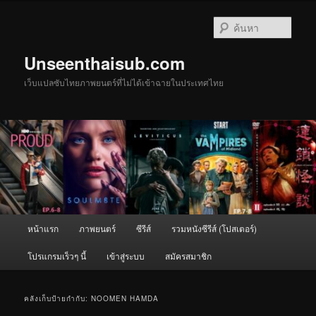
ข้าม
ข้าม
ไป
ไป
ค้นหา
ยัง
บทความ
เนื้อหา
รอง
Unseenthaisub.com
หลัก
เว็บแปลซับไทยภาพยนตร์ที่ไม่ได้เข้าฉายในประเทศไทย
เมนู
หน้าแรก
ภาพยนตร์
ซีรีส์
รวมหนังซีรีส์ (โปสเตอร์)
หลัก
โปรแกรมเร็วๆ นี้
เข้าสู่ระบบ
สมัครสมาชิก
คลังเก็บป้ายกำกับ:
NOOMEN HAMDA