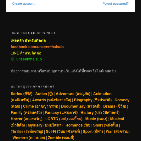
Create account
Forgot password?
UNSEENTHAISUB’S NOTE
เพจหลัก สำหรับติดต่อ
facebook.com/unseenthaisub
LINE สำหรับติดต่อ
ID: unseenthaisub
ต้องการสอบถามหรือพบปัญหาบนเว็บแจ้งได้ที่เพจหรือไลน์เลยครับ
หมวดหมู่ประเภทภาพยนตร์
Series (ซีรีส์)
|
Action (บู๊)
|
Adventure (ผจญภัย)
|
Animation
(แอนิเมชัน)
|
Awards (หนังชิงรางวัล)
|
Biography (ชีวประวัติ)
|
Comedy
(ตลก)
|
Crime (อาชญากรรม)
|
Documentary (สารคดี)
|
Drama (ชีวิต)
|
Family (ครอบครัว)
|
Fantasy (แฟนตาซี)
|
History (ประวัติศาสตร์)
|
Horror (สยองขวัญ)
|
LGBTQ (
เกย์
,
เลสเบี้ยน
)
|
Music (เพลง)
|
Musical
(มิวสิคัล)
|
Mystery (ปมปริศนา)
|
Romance (รัก)
|
Short (หนังสั้น)
|
Thriller (ระทึกขวัญ)
|
Sci-Fi (วิทยาศาสตร์)
|
Sport (กีฬา)
|
War (สงคราม)
|
Western (คาวบอย)
|
Zombie (ซอมบี้)