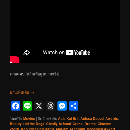
ภาพแคป
(คลิกเพื่อดูขนาดจริง)
อ่านเพิ่มเติม
→
Facebook
Line
X
Threads
Messenger
Share
โพสท์ใน
Movies
|
ติดป้ายกำกับ
Aala Kaf Ifrit
,
Anissa Daoud
,
Awards
,
Beauty and the Dogs
,
Chedly Arfaoui
,
Crime
,
Drama
,
Ghanem
Zrelly
,
Kaouther Ben Hania
,
Mariam Al Ferjani
,
Mohamed Akkari
,