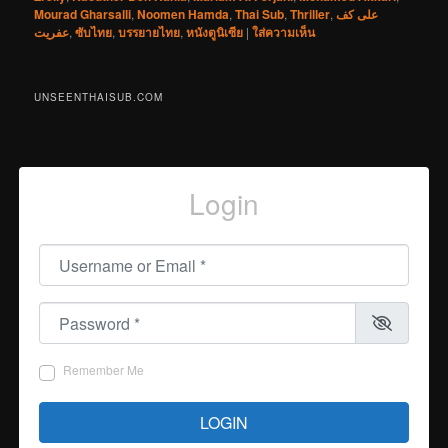
Mourad Gharsalli
,
Noomen Hamda
,
Thai Sub
,
Thriller
,
على كف
عفريت
,
ซับไทย
,
บรรยายไทย
,
หนังตูนิเซีย
|
ใส่ความเห็น
UNSEENTHAISUB.COM
Login
Username or Email
*
Password
*
Remember Me
LOGIN