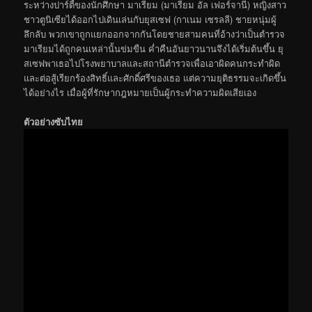
ระหว่างปาร์ตี้ของนักศึกษา มาเรียม (มาเรียม อัล เฟอร์จานี) หญิงสาว
ชาวตูนิเซียได้ออกไปเดินเล่นกับยุสเซฟ (กาเนม เซรลลี) ชายหนุ่มผู้
ลึกลับ พวกเขาถูกแยกออกจากกันโดยชายสามคนที่อ้างว่าเป็นตำรวจ
มาเรียมได้ถูกคนเหล่านั้นข่มขืน ค่ำคืนอันยาวนานจึงได้เริ่มต้นขึ้น ยุ
สเซฟพาเธอไปโรงพยาบาลและสถานีตำรวจเพื่อเอาผิดคนกระทำผิด
และต่อสู้เรียกร้องสิทธิ์และศักดิ์ศรีของเธอ แต่ความยุติธรรมจะเกิดขึ้น
ได้อย่างไร เมื่อผู้ที่รักษากฎหมายเป็นผู้กระทำความผิดเสียเอง
ตัวอย่างซับไทย