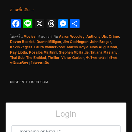
อ่านเพิ่มเติม
→
Facebook
Line
X
Threads
Messenger
Share
โพสท์ใน
Movies
|
ติดป้ายกำกับ
Aaron Woodley
,
Anthony Ulc
,
Crime
,
Devon Bostick
,
Dustin Milligan
,
Jim Codrington
,
John Bregar
,
Kevin Zegers
,
Laura Vandervoort
,
Martin Doyle
,
Nola Augustson
,
Ray Liotta
,
Rosalba Martinni
,
Stephen McHattie
,
Tatiana Maslany
,
Thai Sub
,
The Entitled
,
Thriller
,
Victor Garber
,
ซับไทย
,
บรรยายไทย
,
หนังอเมริกา
|
ใส่ความเห็น
UNSEENTHAISUB.COM
Login
Username or Email
*