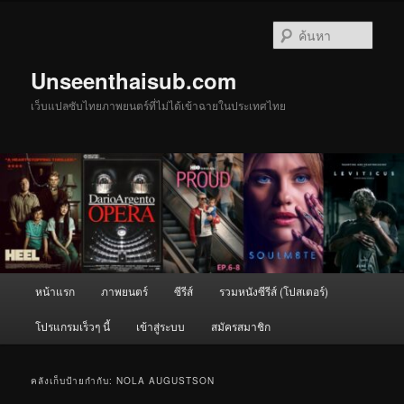
ข้าม
ข้าม
ไป
ไป
ค้นหา
ยัง
บทความ
เนื้อหา
รอง
Unseenthaisub.com
หลัก
เว็บแปลซับไทยภาพยนตร์ที่ไม่ได้เข้าฉายในประเทศไทย
เมนู
หน้าแรก
ภาพยนตร์
ซีรีส์
รวมหนังซีรีส์ (โปสเตอร์)
หลัก
โปรแกรมเร็วๆ นี้
เข้าสู่ระบบ
สมัครสมาชิก
คลังเก็บป้ายกำกับ:
NOLA AUGUSTSON