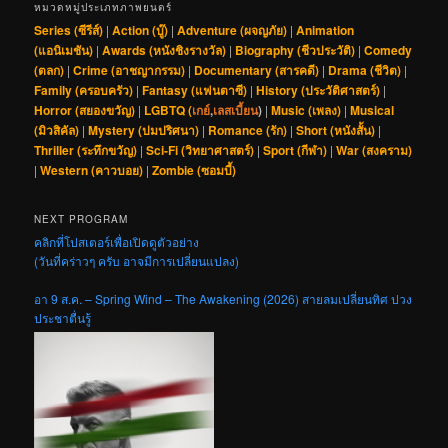
หมวดหมู่ประเภทภาพยนตร์
Series (ซีรีส์)
|
Action (บู๊)
|
Adventure (ผจญภัย)
|
Animation
(แอนิเมชัน)
|
Awards (หนังชิงรางวัล)
|
Biography (ชีวประวัติ)
|
Comedy
(ตลก)
|
Crime (อาชญากรรม)
|
Documentary (สารคดี)
|
Drama (ชีวิต)
|
Family (ครอบครัว)
|
Fantasy (แฟนตาซี)
|
History (ประวัติศาสตร์)
|
Horror (สยองขวัญ)
|
LGBTQ (
เกย์
,
เลสเบี้ยน
)
|
Music (เพลง)
|
Musical
(มิวสิคัล)
|
Mystery (ปมปริศนา)
|
Romance (รัก)
|
Short (หนังสั้น)
|
Thriller (ระทึกขวัญ)
|
Sci-Fi (วิทยาศาสตร์)
|
Sport (กีฬา)
|
War (สงคราม)
|
Western (คาวบอย)
|
Zombie (ซอมบี้)
NEXT PROGRAM
คลิกที่โปสเตอร์เพื่อเปิดดูตัวอย่าง
(วันที่คร่าวๆ ครับ อาจมีการเปลี่ยนแปลง)
อา 9 ส.ค. – Spring Wind – The Awakening (2026) สายลมเปลี่ยนทิศ ปวง
ประชาตื่นรู้