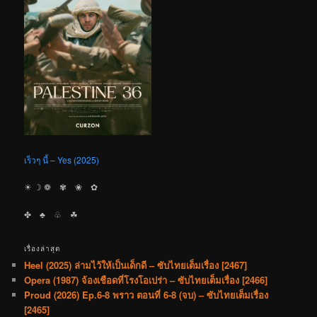
เร็วๆ นี้ – Yes (2025)
☀︎ ☽ ❁ ✾ ❀ ✿
✤ ♣︎ ♧ ☘︎
เรื่องล่าสุด
Heel (2025) ล่ามไว้ให้เป็นเด็กดี – ซับไทยเต็มเรื่อง [2467]
Opera (1987) จ้องเชือดที่โรงโอเปร่า – ซับไทยเต็มเรื่อง [2466]
Proud (2026) Ep.6-8 พราว ตอนที่ 6-8 (จบ) – ซับไทยเต็มเรื่อง
[2465]