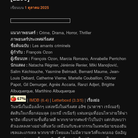
เขียนบน
1 ตุลาคม 2025
แนวภาพยนตร์ :
Crime, Drama, Horror, Thriller
ภาพยนตร์ประเทศฝรั่งเศส
ชื่อต้นฉบับ :
Les amants criminels
ผู้กำกับ :
François Ozon
ผู้เขียนบท :
François Ozon, Marcia Romano, Annabelle Perrichon
นักแสดง :
Natacha Régnier, Jérémie Renier, Miki Manojlović,
Salim Kéchiouche, Yasmine Belmadi, Bernard Maume, Jean-
Louis Debard, Catherine Vierne, Marielle Coubaillon, Olivier
Papot, Gil Demurger, Agnès Accaria, Ranzi Adjeri, Brigitte
Albuquerque, Martihino Albuquerque
|
IMDB (6.4)
|
Letterboxd (3.3/5)
|
เรื่องย่อ
วันหนึ่งในเมืองเล็กๆ แห่งหนึ่งในฝรั่งเศส อลิซ (นาตาชา เรจ์เนอร์)
ตัดสินใจเกลี้ยกล่อมลุค (เจเรมี่ เรเนียร์) แฟนหนุ่มที่อ่อนไหวง่ายให้ฆ่า
ซาอิด เพื่อนร่วมชั้นที่อวดดี พวกเขาลากศพเข้าไปในป่า แต่กลับพบว่า
ตัวเองหลงทางอย่างสิ้นหวัง เหมือนกับชะตากรรมในเทพนิยายของฮัน
เซลและเกรเทล พวกเขาหิวโหยและไม่มีความหวังที่จะพบเจอ บังเอิญ