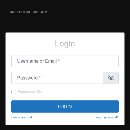
UNSEENTHAISUB.COM
Login
Username or Email
*
Password
*
Remember Me
LOGIN
Create account
Forgot password?