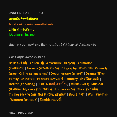
UNSEENTHAISUB’S NOTE
เพจหลัก สำหรับติดต่อ
facebook.com/unseenthaisub
LINE สำหรับติดต่อ
ID: unseenthaisub
ต้องการสอบถามหรือพบปัญหาบนเว็บแจ้งได้ที่เพจหรือไลน์เลยครับ
หมวดหมู่ประเภทภาพยนตร์
Series (ซีรีส์)
|
Action (บู๊)
|
Adventure (ผจญภัย)
|
Animation
(แอนิเมชัน)
|
Awards (หนังชิงรางวัล)
|
Biography (ชีวประวัติ)
|
Comedy
(ตลก)
|
Crime (อาชญากรรม)
|
Documentary (สารคดี)
|
Drama (ชีวิต)
|
Family (ครอบครัว)
|
Fantasy (แฟนตาซี)
|
History (ประวัติศาสตร์)
|
Horror (สยองขวัญ)
|
LGBTQ (
เกย์
,
เลสเบี้ยน
)
|
Music (เพลง)
|
Musical
(มิวสิคัล)
|
Mystery (ปมปริศนา)
|
Romance (รัก)
|
Short (หนังสั้น)
|
Thriller (ระทึกขวัญ)
|
Sci-Fi (วิทยาศาสตร์)
|
Sport (กีฬา)
|
War (สงคราม)
|
Western (คาวบอย)
|
Zombie (ซอมบี้)
NEXT PROGRAM