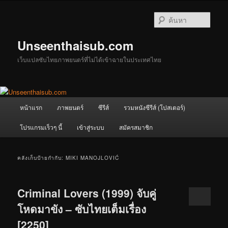
ข้าม
ข้าม
ไป
ไป
ค้นหา
ยัง
บทความ
เนื้อหา
รอง
Unseenthaisub.com
หลัก
เว็บแปลซับไทยภาพยนตร์ที่ไม่ได้เข้าฉายในประเทศไทย
เมนู
หน้าแรก
ภาพยนตร์
ซีรีส์
รวมหนังซีรีส์ (โปสเตอร์)
หลัก
โปรแกรมเร็วๆ นี้
เข้าสู่ระบบ
สมัครสมาชิก
คลังเก็บป้ายกำกับ:
MIKI MANOJLOVIĆ
Criminal Lovers (1999) จับคู่
โหดมาขัง – ซับไทยเต็มเรื่อง
[2250]