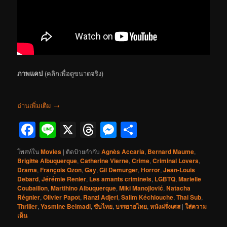
ภาพแคป
(คลิกเพื่อดูขนาดจริง)
อ่านเพิ่มเติม
→
Facebook
Line
X
Threads
Messenger
Share
โพสท์ใน
Movies
|
ติดป้ายกำกับ
Agnès Accaria
,
Bernard Maume
,
Brigitte Albuquerque
,
Catherine Vierne
,
Crime
,
Criminal Lovers
,
Drama
,
François Ozon
,
Gay
,
Gil Demurger
,
Horror
,
Jean-Louis
Debard
,
Jérémie Renier
,
Les amants criminels
,
LGBTQ
,
Marielle
Coubaillon
,
Martihino Albuquerque
,
Miki Manojlović
,
Natacha
Régnier
,
Olivier Papot
,
Ranzi Adjeri
,
Salim Kéchiouche
,
Thai Sub
,
Thriller
,
Yasmine Belmadi
,
ซับไทย
,
บรรยายไทย
,
หนังฝรั่งเศส
|
ใส่ความ
เห็น