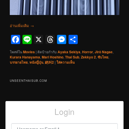
อ่านเพิ่มเติม
→
Facebook
Line
X
Threads
Messenger
Share
โพสท์ใน
Movies
|
ติดป้ายกำกับ
Ayaka Sekiya
,
Horror
,
Jirô Nagae
,
Kurara Hanayama
,
Mari Hoshino
,
Thai Sub
,
Zekkyo 2
,
ซับไทย
,
บรรยายไทย
,
หนังญี่ปุ่น
,
絶叫2
|
ใส่ความเห็น
UNSEENTHAISUB.COM
Login
Username or Email
*