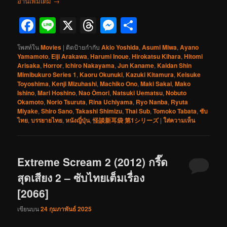
อ่านเพิ่มเติม
→
Facebook
Line
X
Threads
Messenger
Share
โพสท์ใน
Movies
|
ติดป้ายกำกับ
Akio Yoshida
,
Asumi Miwa
,
Ayano
Yamamoto
,
Eiji Arakawa
,
Harumi Inoue
,
Hirokatsu Kihara
,
Hitomi
Arisaka
,
Horror
,
Ichiro Nakayama
,
Jun Kaname
,
Kaidan Shin
Mimibukuro Series 1
,
Kaoru Okunuki
,
Kazuki Kitamura
,
Keisuke
Toyoshima
,
Kenji Mizuhashi
,
Machiko Ono
,
Maki Sakai
,
Mako
Ishino
,
Mari Hoshino
,
Nao Ōmori
,
Natsuki Uematsu
,
Nobuto
Okamoto
,
Norio Tsuruta
,
Rina Uchiyama
,
Ryo Nanba
,
Ryuta
Miyake
,
Shiro Sano
,
Takashi Shimizu
,
Thai Sub
,
Tomoko Tabata
,
ซับ
ไทย
,
บรรยายไทย
,
หนังญี่ปุ่น
,
怪談新耳袋 第1シリーズ
|
ใส่ความเห็น
Extreme Scream 2 (2012) กรี๊ด
สุดเสียง 2 – ซับไทยเต็มเรื่อง
[2066]
เขียนบน
24 กุมภาพันธ์ 2025