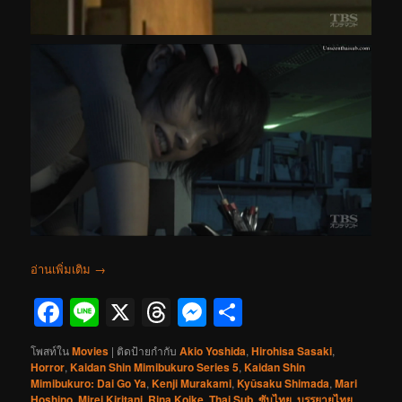
อ่านเพิ่มเติม
→
Facebook
Line
X
Threads
Messenger
Share
โพสท์ใน
Movies
|
ติดป้ายกำกับ
Akio Yoshida
,
Hirohisa Sasaki
,
Horror
,
Kaidan Shin Mimibukuro Series 5
,
Kaidan Shin
Mimibukuro: Dai Go Ya
,
Kenji Murakami
,
Kyūsaku Shimada
,
Mari
Hoshino
,
Mirei Kiritani
,
Rina Koike
,
Thai Sub
,
ซับไทย
,
บรรยายไทย
,