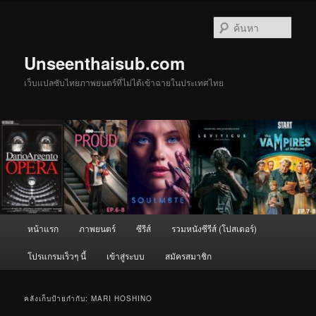
ข้าม
ข้าม
ไป
ไป
ค้นหา
ยัง
บทความ
เนื้อหา
รอง
Unseenthaisub.com
หลัก
เว็บแปลซับไทยภาพยนตร์ที่ไม่ได้เข้าฉายในประเทศไทย
เมนู
หน้าแรก
ภาพยนตร์
ซีรีส์
รวมหนังซีรีส์ (โปสเตอร์)
หลัก
โปรแกรมเร็วๆ นี้
เข้าสู่ระบบ
สมัครสมาชิก
คลังเก็บป้ายกำกับ:
MARI HOSHINO