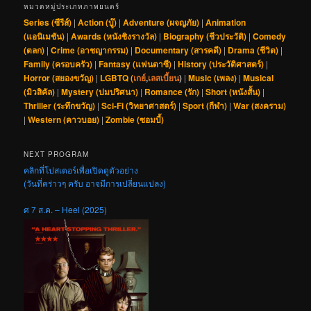
หมวดหมู่ประเภทภาพยนตร์
Series (ซีรีส์)
|
Action (บู๊)
|
Adventure (ผจญภัย)
|
Animation
(แอนิเมชัน)
|
Awards (หนังชิงรางวัล)
|
Biography (ชีวประวัติ)
|
Comedy
(ตลก)
|
Crime (อาชญากรรม)
|
Documentary (สารคดี)
|
Drama (ชีวิต)
|
Family (ครอบครัว)
|
Fantasy (แฟนตาซี)
|
History (ประวัติศาสตร์)
|
Horror (สยองขวัญ)
|
LGBTQ (
เกย์
,
เลสเบี้ยน
)
|
Music (เพลง)
|
Musical
(มิวสิคัล)
|
Mystery (ปมปริศนา)
|
Romance (รัก)
|
Short (หนังสั้น)
|
Thriller (ระทึกขวัญ)
|
Sci-Fi (วิทยาศาสตร์)
|
Sport (กีฬา)
|
War (สงคราม)
|
Western (คาวบอย)
|
Zombie (ซอมบี้)
NEXT PROGRAM
คลิกที่โปสเตอร์เพื่อเปิดดูตัวอย่าง
(วันที่คร่าวๆ ครับ อาจมีการเปลี่ยนแปลง)
ศ 7 ส.ค. – Heel (2025)