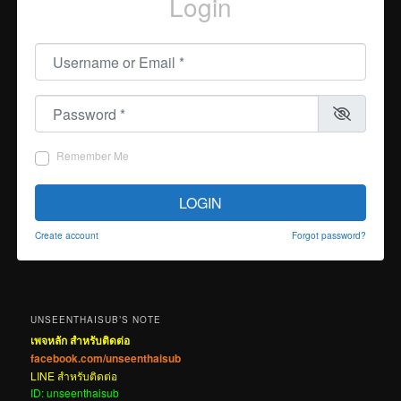
Login
Username or Email
*
Password
*
Remember Me
LOGIN
Create account
Forgot password?
UNSEENTHAISUB’S NOTE
เพจหลัก สำหรับติดต่อ
facebook.com/unseenthaisub
LINE สำหรับติดต่อ
ID: unseenthaisub