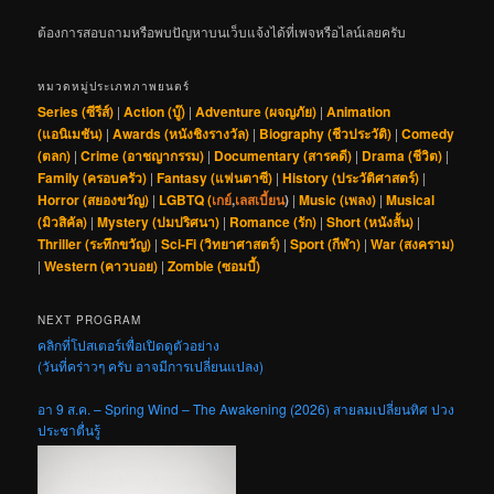
ต้องการสอบถามหรือพบปัญหาบนเว็บแจ้งได้ที่เพจหรือไลน์เลยครับ
หมวดหมู่ประเภทภาพยนตร์
Series (ซีรีส์)
|
Action (บู๊)
|
Adventure (ผจญภัย)
|
Animation
(แอนิเมชัน)
|
Awards (หนังชิงรางวัล)
|
Biography (ชีวประวัติ)
|
Comedy
(ตลก)
|
Crime (อาชญากรรม)
|
Documentary (สารคดี)
|
Drama (ชีวิต)
|
Family (ครอบครัว)
|
Fantasy (แฟนตาซี)
|
History (ประวัติศาสตร์)
|
Horror (สยองขวัญ)
|
LGBTQ (
เกย์
,
เลสเบี้ยน
)
|
Music (เพลง)
|
Musical
(มิวสิคัล)
|
Mystery (ปมปริศนา)
|
Romance (รัก)
|
Short (หนังสั้น)
|
Thriller (ระทึกขวัญ)
|
Sci-Fi (วิทยาศาสตร์)
|
Sport (กีฬา)
|
War (สงคราม)
|
Western (คาวบอย)
|
Zombie (ซอมบี้)
NEXT PROGRAM
คลิกที่โปสเตอร์เพื่อเปิดดูตัวอย่าง
(วันที่คร่าวๆ ครับ อาจมีการเปลี่ยนแปลง)
อา 9 ส.ค. – Spring Wind – The Awakening (2026) สายลมเปลี่ยนทิศ ปวง
ประชาตื่นรู้