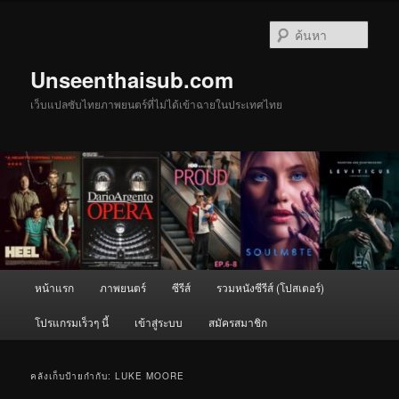
ข้าม
ข้าม
ไป
ไป
ค้นหา
ยัง
บทความ
เนื้อหา
รอง
Unseenthaisub.com
หลัก
เว็บแปลซับไทยภาพยนตร์ที่ไม่ได้เข้าฉายในประเทศไทย
เมนู
หน้าแรก
ภาพยนตร์
ซีรีส์
รวมหนังซีรีส์ (โปสเตอร์)
หลัก
โปรแกรมเร็วๆ นี้
เข้าสู่ระบบ
สมัครสมาชิก
คลังเก็บป้ายกำกับ:
LUKE MOORE