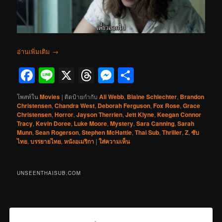
อ่านเพิ่มเติม
→
Facebook
Line
X
Threads
Messenger
Share
โพสท์ใน
Movies
|
ติดป้ายกำกับ
Ali Webb
,
Blaine Schlechter
,
Brandon
Christensen
,
Chandra West
,
Deborah Ferguson
,
Fox Rose
,
Grace
Christensen
,
Horror
,
Jayson Therrien
,
Jett Klyne
,
Keegan Connor
Tracy
,
Kevin Doree
,
Luke Moore
,
Mystery
,
Sara Canning
,
Sarah
Munn
,
Sean Rogerson
,
Stephen McHattie
,
Thai Sub
,
Thriller
,
Z
,
ซับ
ไทย
,
บรรยายไทย
,
หนังอเมริกา
|
ใส่ความเห็น
UNSEENTHAISUB.COM