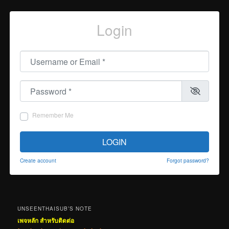
Login
Username or Email
*
Password
*
Remember Me
LOGIN
Create account
Forgot password?
UNSEENTHAISUB’S NOTE
เพจหลัก สำหรับติดต่อ