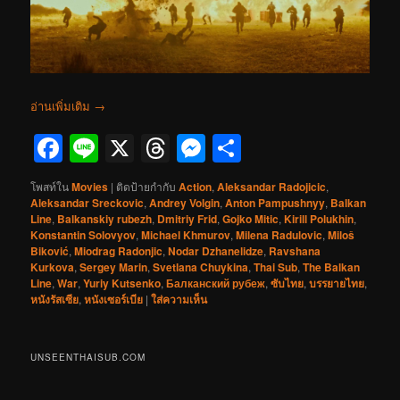
อ่านเพิ่มเติม
→
Facebook
Line
X
Threads
Messenger
Share
โพสท์ใน
Movies
|
ติดป้ายกำกับ
Action
,
Aleksandar Radojicic
,
Aleksandar Sreckovic
,
Andrey Volgin
,
Anton Pampushnyy
,
Balkan
Line
,
Balkanskiy rubezh
,
Dmitriy Frid
,
Gojko Mitic
,
Kirill Polukhin
,
Konstantin Solovyov
,
Michael Khmurov
,
Milena Radulovic
,
Miloš
Biković
,
Miodrag Radonjic
,
Nodar Dzhanelidze
,
Ravshana
Kurkova
,
Sergey Marin
,
Svetlana Chuykina
,
Thai Sub
,
The Balkan
Line
,
War
,
Yuriy Kutsenko
,
Балканский рубеж
,
ซับไทย
,
บรรยายไทย
,
หนังรัสเซีย
,
หนังเซอร์เบีย
|
ใส่ความเห็น
UNSEENTHAISUB.COM