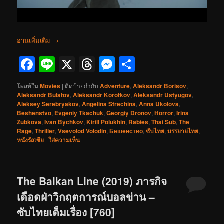
อ่านเพิ่มเติม
→
Facebook
Line
X
Threads
Messenger
Share
โพสท์ใน
Movies
|
ติดป้ายกำกับ
Adventure
,
Aleksandr Borisov
,
Aleksandr Bulatov
,
Aleksandr Korotkov
,
Aleksandr Ustyugov
,
Aleksey Serebryakov
,
Angelina Strechina
,
Anna Ukolova
,
Beshenstvo
,
Evgeniy Tkachuk
,
Georgiy Dronov
,
Horror
,
Irina
Zubkova
,
Ivan Bychkov
,
Kirill Polukhin
,
Rabies
,
Thai Sub
,
The
Rage
,
Thriller
,
Vsevolod Volodin
,
Бешенство
,
ซับไทย
,
บรรยายไทย
,
หนังรัสเซีย
|
ใส่ความเห็น
The Balkan Line (2019) ภารกิจ
เดือดฝ่าวิกฤตการณ์บอลข่าน –
ซับไทยเต็มเรื่อง [760]