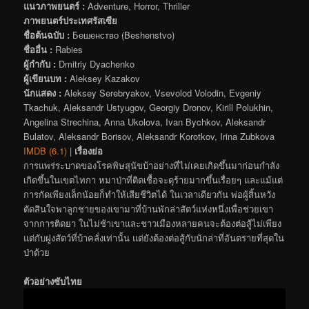
แนวภาพยนตร์ :
Adventure, Horror, Thriller
ภาพยนตร์ประเทศรัสเซีย
ชื่อต้นฉบับ :
Бешенство (Beshenstvo)
ชื่ออื่น :
Rabies
ผู้กำกับ :
Dmitriy Dyachenko
ผู้เขียนบท :
Aleksey Kazakov
นักแสดง :
Aleksey Serebryakov, Vsevolod Volodin, Evgeniy
Tkachuk, Aleksandr Ustyugov, Georgiy Dronov, Kirill Polukhin,
Angelina Strechina, Anna Ukolova, Ivan Bychkov, Aleksandr
Bulatov, Aleksandr Borisov, Aleksandr Korotkov, Irina Zubkova
IMDB (6.1)
|
เรื่องย่อ
การแพร่ระบาดของโรคพิษสุนัขบ้าอย่างที่ไม่เคยเกิดขึ้นมาก่อนกำลัง
เกิดขึ้นในเขตไทกา หมาป่าที่ติดเชื้อจะดุร้ายมากขึ้นเรื่อยๆ และแม้แต่
การกัดเพียงเล็กน้อยก็ทำให้เสียชีวิตได้ ในเวลาเดียวกัน พ่อผู้สิ้นหวัง
ตัดสินใจพาลูกชายของเขามาที่บ้านพักล่าสัตว์แห่งหนึ่งเพื่อช่วยเขา
จากการติดยา ในไม่ช้าเขาและชาวเมืองหลายคนจะต้องต่อสู้ไม่เพียง
แต่กับฝูงสัตว์ที่บ้าคลั่งเท่านั้น แต่ยังต้องต่อสู้กับนักล่าที่อันตรายที่สุดใน
ป่าด้วย
ตัวอย่างซับไทย