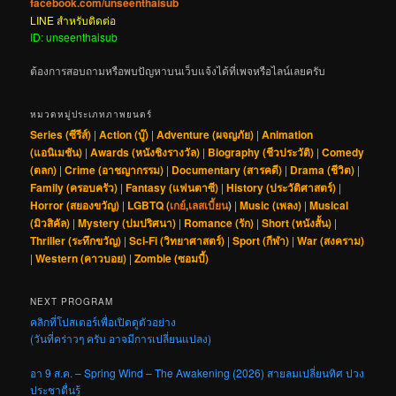
facebook.com/unseenthaisub
LINE สำหรับติดต่อ
ID: unseenthaisub
ต้องการสอบถามหรือพบปัญหาบนเว็บแจ้งได้ที่เพจหรือไลน์เลยครับ
หมวดหมู่ประเภทภาพยนตร์
Series (ซีรีส์)
|
Action (บู๊)
|
Adventure (ผจญภัย)
|
Animation
(แอนิเมชัน)
|
Awards (หนังชิงรางวัล)
|
Biography (ชีวประวัติ)
|
Comedy
(ตลก)
|
Crime (อาชญากรรม)
|
Documentary (สารคดี)
|
Drama (ชีวิต)
|
Family (ครอบครัว)
|
Fantasy (แฟนตาซี)
|
History (ประวัติศาสตร์)
|
Horror (สยองขวัญ)
|
LGBTQ (
เกย์
,
เลสเบี้ยน
)
|
Music (เพลง)
|
Musical
(มิวสิคัล)
|
Mystery (ปมปริศนา)
|
Romance (รัก)
|
Short (หนังสั้น)
|
Thriller (ระทึกขวัญ)
|
Sci-Fi (วิทยาศาสตร์)
|
Sport (กีฬา)
|
War (สงคราม)
|
Western (คาวบอย)
|
Zombie (ซอมบี้)
NEXT PROGRAM
คลิกที่โปสเตอร์เพื่อเปิดดูตัวอย่าง
(วันที่คร่าวๆ ครับ อาจมีการเปลี่ยนแปลง)
อา 9 ส.ค. – Spring Wind – The Awakening (2026) สายลมเปลี่ยนทิศ ปวง
ประชาตื่นรู้