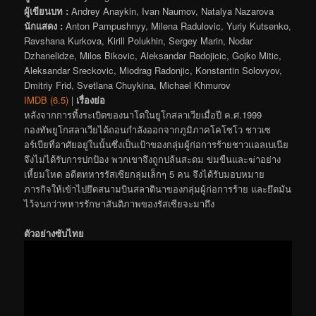
ผู้เขียนบท :
Andrey Anaykin, Ivan Naumov, Natalya Nazarova
นักแสดง :
Anton Pampushnyy, Milena Radulovic, Yuriy Kutsenko,
Ravshana Kurkova, Kirill Polukhin, Sergey Marin, Nodar
Dzhanelidze, Milos Bikovic, Aleksandar Radojicic, Gojko Mitic,
Aleksandar Sreckovic, Miodrag Radonjic, Konstantin Solovyov,
Dmitriy Frid, Svetlana Chuykina, Michael Khmurov
IMDB (6.5)
|
เรื่องย่อ
หลังจากการทิ้งระเบิดของนาโตในยูโกสลาเวียเมื่อปี ค.ศ.1999
กองทัพยูโกสลาเวียได้ถอนกำลังออกจากภูมิภาคโคโซโว ชาวเซ
อร์เบียที่อาศัยอยู่ในนั้นซึ่งเป็นเป้าของกลุ่มผู้ก่อการร้ายชาวแอลเบเนีย
จึงไม่ได้รับการปกป้อง พวกเขาจึงถูกปล้นสะดม ข่มขืนและฆ่าอย่าง
เหี้ยมโหด อดีตทหารรัสเซียกลุ่มเล็กๆ 5 คน จึงได้รับมอบหมาย
ภารกิจให้เข้าไปยึดสนามบินสลาตินาของกลุ่มผู้ก่อการร้าย และยึดมัน
ไว้จนกว่าทหารรักษาสันติภาพของรัสเซียจะมาถึง
ตัวอย่างซับไทย