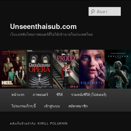
ข้าม
ข้าม
ไป
ไป
ค้นหา
ยัง
บทความ
เนื้อหา
รอง
Unseenthaisub.com
หลัก
เว็บแปลซับไทยภาพยนตร์ที่ไม่ได้เข้าฉายในประเทศไทย
เมนู
หน้าแรก
ภาพยนตร์
ซีรีส์
รวมหนังซีรีส์ (โปสเตอร์)
หลัก
โปรแกรมเร็วๆ นี้
เข้าสู่ระบบ
สมัครสมาชิก
คลังเก็บป้ายกำกับ:
KIRILL POLUKHIN