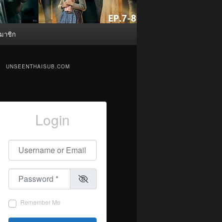
มาชิก
UNSEENTHAISUB.COM
Login
Username or Email
*
Password
*
Remember Me