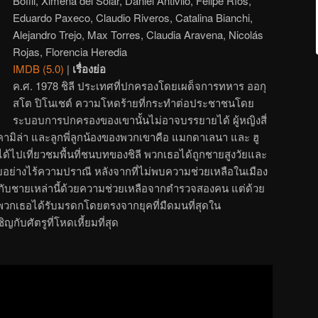
Bofill, Ximena del Solar, Daniel Antivilo, Felipe Ríos,
Eduardo Paxeco, Claudio Riveros, Catalina Bianchi,
Alejandro Trejo, Max Torres, Claudia Aravena, Nicolás
Rojas, Florencia Heredia
IMDB (5.0)
|
เรื่องย่อ
ค.ศ. 1978 ชิลี ประเทศที่ปกครองโดยเผด็จการทหาร ออกุ
สโต ปิโนเชต์ ความโหดร้ายที่กระทำต่อประชาชนโดย
ระบอบการปกครองของเขานั้นไม่อาจบรรยายได้ ผู้หญิงสี่
คามิล่า และลูกพี่ลูกน้องของพวกเขาคือ แมกดาเลนา และ ฮู
 ได้ไปเที่ยวชมพื้นที่ชนบทของชิลี พวกเธอได้ถูกชายสูงวัยและ
อย่างไร้ความปราณี หลังจากที่ไม่พบความช่วยเหลือในเมือง
ากับชายเหล่านี้ด้วยความช่วยเหลือจากตำรวจสองคน แต่ด้วย
ีของพวกเธอได้รับมรดกโดยตรงจากยุคที่มืดมนที่สุดใน
ญกับศัตรูที่โหดเหี้ยมที่สุด