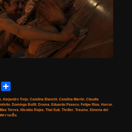
reads
Messenger
Share
n
,
Alejandro Trejo
,
Catalina Bianchi
,
Catalina Martin
,
Claudia
ntivilo
,
Dominga Bofill
,
Drama
,
Eduardo Paxeco
,
Felipe Ríos
,
Horror
,
Max Torres
,
Nicolás Rojas
,
Thai Sub
,
Thriller
,
Trauma
,
Ximena del
ส่ความเห็น