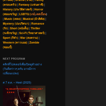
(ครอบครัว)
|
Fantasy (แฟนตาซี)
|
History (ประวัติศาสตร์)
|
Horror
(สยองขวัญ)
|
LGBTQ (
เกย์
,
เลสเบี้ยน
)
|
Music (เพลง)
|
Musical (มิวสิคัล)
|
Mystery (ปมปริศนา)
|
Romance
(รัก)
|
Short (หนังสั้น)
|
Thriller
(ระทึกขวัญ)
|
Sci-Fi (วิทยาศาสตร์)
|
Sport (กีฬา)
|
War (สงคราม)
|
Western (คาวบอย)
|
Zombie
(ซอมบี้)
NEXT PROGRAM
คลิกที่โปสเตอร์เพื่อเปิดดูตัวอย่าง
(วันที่คร่าวๆ ครับ อาจมีการ
เปลี่ยนแปลง)
ศ 7 ส.ค. – Heel (2025)