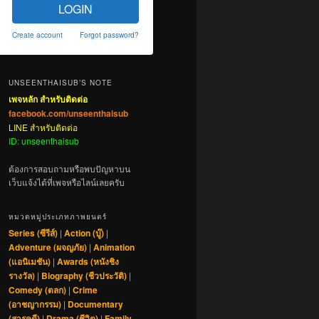
LOGIN
Create account
Forgot password?
UNSEENTHAISUB’S NOTE
เพจหลัก สำหรับติดต่อ
facebook.com/unseenthaisub
LINE สำหรับติดต่อ
ID: unseenthaisub
ต้องการสอบถามหรือพบปัญหาบน
เว็บแจ้งได้ที่เพจหรือไลน์เลยครับ
หมวดหมู่ประเภทภาพยนตร์
Series (ซีรีส์)
|
Action (บู๊)
|
Adventure (ผจญภัย)
|
Animation
(แอนิเมชัน)
|
Awards (หนังชิง
รางวัล)
|
Biography (ชีวประวัติ)
|
Comedy (ตลก)
|
Crime
(อาชญากรรม)
|
Documentary
(สารคดี)
|
Drama (ชีวิต)
|
Family