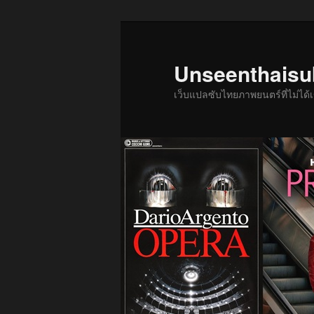
ข้าม
ข้าม
ไป
ไป
ยัง
บทความ
Unseenthais
เนื้อหา
รอง
เว็บแปลซับไทยภาพยนตร์ที่ไม่ไ
หลัก