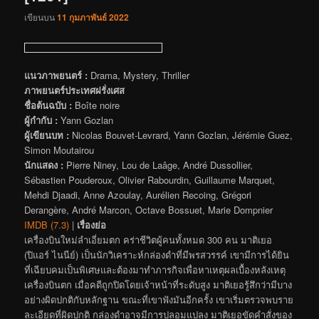
เขียนบน
11 กุมภาพันธ์ 2022
แนวภาพยนตร์ :
Drama, Mystery, Thriller
ภาพยนตร์ประเทศฝรั่งเศส
ชื่อต้นฉบับ :
Boîte noire
ผู้กำกับ :
Yann Gozlan
ผู้เขียนบท :
Nicolas Bouvet-Levrard, Yann Gozlan, Jérémie Guez,
Simon Moutairou
นักแสดง :
Pierre Niney, Lou de Laâge, André Dussollier,
Sébastien Pouderoux, Olivier Rabourdin, Guillaume Marquet,
Mehdi Djaadi, Anne Azoulay, Aurélien Recoing, Grégori
Derangère, André Marcon, Octave Bossuet, Marie Dompnier
IMDB (7.3)
|
เรื่องย่อ
เครื่องบินใหม่ลำเอี่ยมตก คร่าชีวิตผู้คนทั้งหมด 300 คน มาติเยอ
(ปิแอร์ ไนนีย์) เป็นนักวิเคราะห์กล่องดำที่มีพรสวรรค์ เขามีการได้ยิน
ที่เฉียบคมเป็นพิเศษและต้องมาทำภารกิจเพื่อหาเหตุผลเบื้องหลังเหตุ
เครื่องบินตก เมื่อคดีถูกปิดโดยเจ้าหน้าที่ระดับสูง มาติเยอรู้สึกว่ามีบาง
อย่างผิดปกติกับหลักฐาน ขณะที่เขาฟังมันอีกครั้ง เขาเริ่มตรวจพบราย
ละเอียดที่ผิดปกติ กล่องดำอาจมีการปลอมแปลง มาติเยอขัดคำสั่งของ