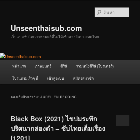
ข้าม
ข้าม
ไป
ไป
ค้นหา
ยัง
บทความ
เนื้อหา
รอง
Unseenthaisub.com
หลัก
เว็บแปลซับไทยภาพยนตร์ที่ไม่ได้เข้าฉายในประเทศไทย
เมนู
หน้าแรก
ภาพยนตร์
ซีรีส์
รวมหนังซีรีส์ (โปสเตอร์)
หลัก
โปรแกรมเร็วๆ นี้
เข้าสู่ระบบ
สมัครสมาชิก
คลังเก็บป้ายกำกับ:
AURÉLIEN RECOING
Black Box (2021) ไขปมระทึก
ปริศนากล่องดำ – ซับไทยเต็มเรื่อง
[1201]