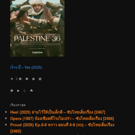
เร็วๆ นี้ – Yes (2025)
☀︎ ☽ ❁ ✾ ❀ ✿
✤ ♣︎ ♧ ☘︎
เรื่องล่าสุด
Heel (2025) ล่ามไว้ให้เป็นเด็กดี – ซับไทยเต็มเรื่อง [2467]
Opera (1987) จ้องเชือดที่โรงโอเปร่า – ซับไทยเต็มเรื่อง [2466]
Proud (2026) Ep.6-8 พราว ตอนที่ 6-8 (จบ) – ซับไทยเต็มเรื่อง
[2465]