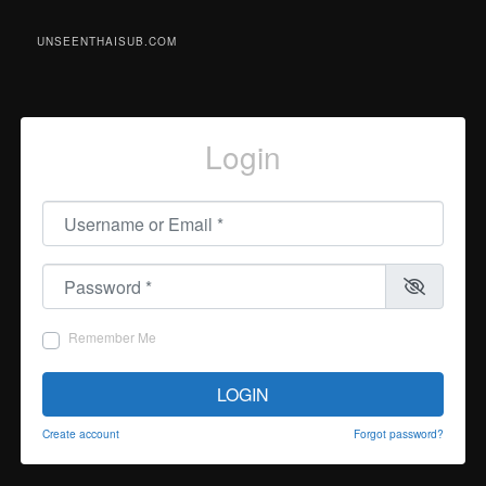
UNSEENTHAISUB.COM
Login
Username or Email
*
Password
*
Remember Me
LOGIN
Create account
Forgot password?