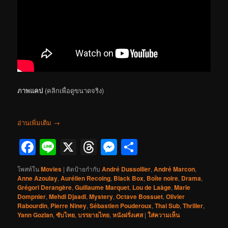
ภาพแคป
(คลิกเพื่อดูขนาดจริง)
อ่านเพิ่มเติม
→
Facebook
Line
X
Threads
Messenger
Share
โพสท์ใน
Movies
|
ติดป้ายกำกับ
André Dussollier
,
André Marcon
,
Anne Azoulay
,
Aurélien Recoing
,
Black Box
,
Boîte noire
,
Drama
,
Grégori Derangère
,
Guillaume Marquet
,
Lou de Laâge
,
Marie
Dompnier
,
Mehdi Djaadi
,
Mystery
,
Octave Bossuet
,
Olivier
Rabourdin
,
Pierre Niney
,
Sébastien Pouderoux
,
Thai Sub
,
Thriller
,
Yann Gozlan
,
ซับไทย
,
บรรยายไทย
,
หนังฝรั่งเศส
|
ใส่ความเห็น