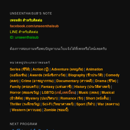
UNSEENTHAISUB’S NOTE
เพจหลัก สำหรับติดต่อ
facebook.com/unseenthaisub
LINE สำหรับติดต่อ
ID: unseenthaisub
ต้องการสอบถามหรือพบปัญหาบนเว็บแจ้งได้ที่เพจหรือไลน์เลยครับ
หมวดหมู่ประเภทภาพยนตร์
Series (ซีรีส์)
|
Action (บู๊)
|
Adventure (ผจญภัย)
|
Animation
(แอนิเมชัน)
|
Awards (หนังชิงรางวัล)
|
Biography (ชีวประวัติ)
|
Comedy
(ตลก)
|
Crime (อาชญากรรม)
|
Documentary (สารคดี)
|
Drama (ชีวิต)
|
Family (ครอบครัว)
|
Fantasy (แฟนตาซี)
|
History (ประวัติศาสตร์)
|
Horror (สยองขวัญ)
|
LGBTQ (
เกย์
,
เลสเบี้ยน
)
|
Music (เพลง)
|
Musical
(มิวสิคัล)
|
Mystery (ปมปริศนา)
|
Romance (รัก)
|
Short (หนังสั้น)
|
Thriller (ระทึกขวัญ)
|
Sci-Fi (วิทยาศาสตร์)
|
Sport (กีฬา)
|
War (สงคราม)
|
Western (คาวบอย)
|
Zombie (ซอมบี้)
NEXT PROGRAM