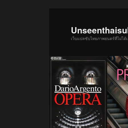
ข้าม
ข้าม
ไป
ไป
ยัง
บทความ
Unseenthais
เนื้อหา
รอง
เว็บแปลซับไทยภาพยนตร์ที่ไม่ไ
หลัก