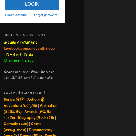
LOGIN
Create account
Forgot password?
UNSEENTHAISUB’S NOTE
เพจหลัก สำหรับติดต่อ
facebook.com/unseenthaisub
LINE สำหรับติดต่อ
ID: unseenthaisub
ต้องการสอบถามหรือพบปัญหาบน
เว็บแจ้งได้ที่เพจหรือไลน์เลยครับ
หมวดหมู่ประเภทภาพยนตร์
Series (ซีรีส์)
|
Action (บู๊)
|
Adventure (ผจญภัย)
|
Animation
(แอนิเมชัน)
|
Awards (หนังชิง
รางวัล)
|
Biography (ชีวประวัติ)
|
Comedy (ตลก)
|
Crime
(อาชญากรรม)
|
Documentary
(สารคดี)
|
Drama (ชีวิต)
|
Family