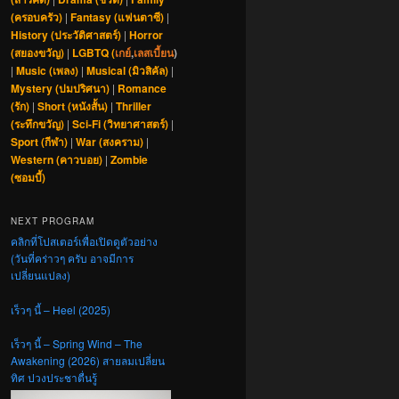
(ครอบครัว)
|
Fantasy (แฟนตาซี)
|
History (ประวัติศาสตร์)
|
Horror
(สยองขวัญ)
|
LGBTQ (
เกย์
,
เลสเบี้ยน
)
|
Music (เพลง)
|
Musical (มิวสิคัล)
|
Mystery (ปมปริศนา)
|
Romance
(รัก)
|
Short (หนังสั้น)
|
Thriller
(ระทึกขวัญ)
|
Sci-Fi (วิทยาศาสตร์)
|
Sport (กีฬา)
|
War (สงคราม)
|
Western (คาวบอย)
|
Zombie
(ซอมบี้)
NEXT PROGRAM
คลิกที่โปสเตอร์เพื่อเปิดดูตัวอย่าง
(วันที่คร่าวๆ ครับ อาจมีการ
เปลี่ยนแปลง)
เร็วๆ นี้ – Heel (2025)
เร็วๆ นี้ – Spring Wind – The
Awakening (2026) สายลมเปลี่ยน
ทิศ ปวงประชาตื่นรู้