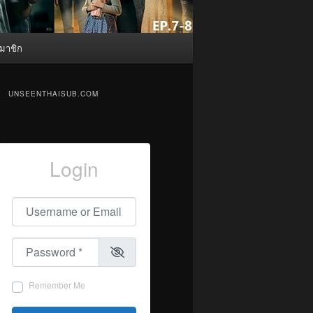
มาชิก
UNSEENTHAISUB.COM
Login
Username or Email
*
Password
*
Remember Me