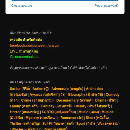
Create account
Forgot password?
UNSEENTHAISUB’S NOTE
เพจหลัก สำหรับติดต่อ
facebook.com/unseenthaisub
LINE สำหรับติดต่อ
ID: unseenthaisub
ต้องการสอบถามหรือพบปัญหาบนเว็บแจ้งได้ที่เพจหรือไลน์เลยครับ
หมวดหมู่ประเภทภาพยนตร์
Series (ซีรีส์)
|
Action (บู๊)
|
Adventure (ผจญภัย)
|
Animation
(แอนิเมชัน)
|
Awards (หนังชิงรางวัล)
|
Biography (ชีวประวัติ)
|
Comedy
(ตลก)
|
Crime (อาชญากรรม)
|
Documentary (สารคดี)
|
Drama (ชีวิต)
|
Family (ครอบครัว)
|
Fantasy (แฟนตาซี)
|
History (ประวัติศาสตร์)
|
Horror (สยองขวัญ)
|
LGBTQ (
เกย์
,
เลสเบี้ยน
)
|
Music (เพลง)
|
Musical
(มิวสิคัล)
|
Mystery (ปมปริศนา)
|
Romance (รัก)
|
Short (หนังสั้น)
|
Thriller (ระทึกขวัญ)
|
Sci-Fi (วิทยาศาสตร์)
|
Sport (กีฬา)
|
War (สงคราม)
|
Western (คาวบอย)
|
Zombie (ซอมบี้)