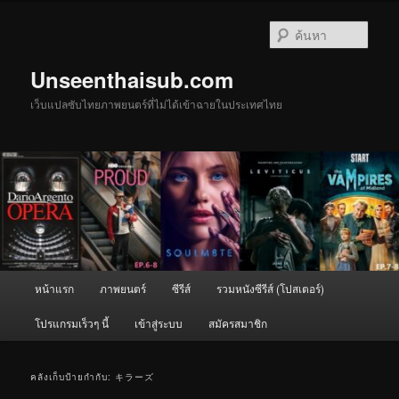
ข้าม
ข้าม
ไป
ไป
ค้นหา
ยัง
บทความ
เนื้อหา
รอง
Unseenthaisub.com
หลัก
เว็บแปลซับไทยภาพยนตร์ที่ไม่ได้เข้าฉายในประเทศไทย
เมนู
หน้าแรก
ภาพยนตร์
ซีรีส์
รวมหนังซีรีส์ (โปสเตอร์)
หลัก
โปรแกรมเร็วๆ นี้
เข้าสู่ระบบ
สมัครสมาชิก
คลังเก็บป้ายกำกับ:
キラーズ