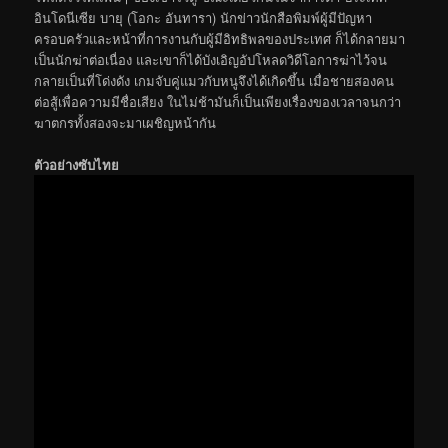
อินโดนีเซีย บายุ (โอกะ อันทารา) นักข่าวนักสือพิมพ์ผู้มีปัญหา
ครอบครัวและหน้าที่การงานกับผู้มีอิทธิพลของประเทศ ก็ได้กลายมา
เป็นนักฆ่าต่อเนื่อง และเขาก็ได้บังเอิญอัปโหลดวิดีโอการฆ่าไว้จน
กลายเป็นที่โด่งดัง เกมจับคู่แมวกับหนูจึงได้เกิดขึ้น เมื่อชายสองคน
ต่อสู้เพื่อความมีชื่อเสียง ในไม่ช้ามันก็เป็นเพียงเรื่องของเวลาจนกว่า
ฆาตกรทั้งสองจะมาเผชิญหน้ากัน
ตัวอย่างซับไทย