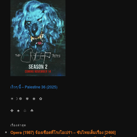
เร็วๆ นี้ – Palestine 36 (2025)
☀︎ ☽ ❁ ✾ ❀ ✿
✤ ♣︎ ♧ ☘︎
เรื่องล่าสุด
Opera (1987) จ้องเชือดที่โรงโอเปร่า – ซับไทยเต็มเรื่อง [2466]