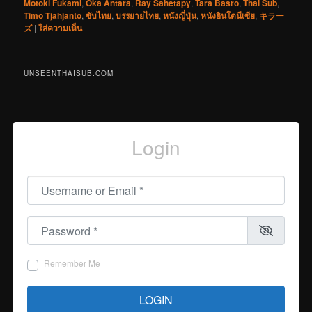
Motoki Fukami
,
Oka Antara
,
Ray Sahetapy
,
Tara Basro
,
Thai Sub
,
Timo Tjahjanto
,
ซับไทย
,
บรรยายไทย
,
หนังญี่ปุ่น
,
หนังอินโดนีเซีย
,
キラー
ズ
|
ใส่ความเห็น
UNSEENTHAISUB.COM
Login
Username or Email
*
Password
*
Remember Me
LOGIN