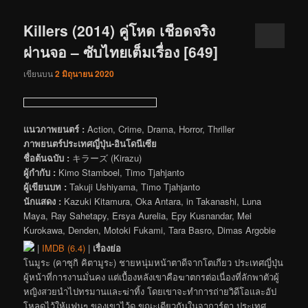
Killers (2014) คู่โหด เชือดจริง
ผ่านจอ – ซับไทยเต็มเรื่อง [649]
เขียนบน
2 มิถุนายน 2020
แนวภาพยนตร์ :
Action, Crime, Drama, Horror, Thriller
ภาพยนตร์ประเทศญี่ปุ่น-อินโดนีเซีย
ชื่อต้นฉบับ :
キラーズ (Kirazu)
ผู้กำกับ :
Kimo Stamboel, Timo Tjahjanto
ผู้เขียนบท :
Takuji Ushiyama, Timo Tjahjanto
นักแสดง :
Kazuki Kitamura, Oka Antara, in Takanashi, Luna
Maya, Ray Sahetapy, Ersya Aurelia, Epy Kusnandar, Mei
Kurokawa, Denden, Motoki Fukami, Tara Basro, Dimas Argobie
|
IMDB (6.4)
|
เรื่องย่อ
โนมูระ (คาซุกิ คิตามูระ) ชายหนุ่มหน้าตาดีจากโตเกียว ประเทศญี่ปุ่น
ผู้หน้าที่การงานมั่นคง แต่เบื้องหลังเขาคือฆาตกรต่อเนื่องที่ลักพาตัวผู้
หญิงสวยนำไปทรมานและฆ่าทิ้ง โดยเขาจะทำการถ่ายวิดีโอและอัป
โหลดไว้ให้แฟนๆ ของเขาไว้ดู ขณะเดียวกันในจาการ์ตา ประเทศ