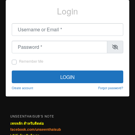
Login
Username or Email
*
Password
*
Remember Me
LOGIN
Create account
Forgot password?
UNSEENTHAISUB’S NOTE
เพจหลัก สำหรับติดต่อ
facebook.com/unseenthaisub