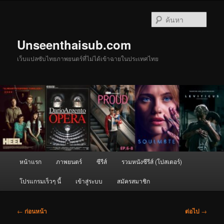
ข้าม
ไป
ค้นหา
ยัง
เนื้อหา
Unseenthaisub.com
หลัก
เว็บแปลซับไทยภาพยนตร์ที่ไม่ได้เข้าฉายในประเทศไทย
เมนู
หน้าแรก
ภาพยนตร์
ซีรีส์
รวมหนังซีรีส์ (โปสเตอร์)
หลัก
โปรแกรมเร็วๆ นี้
เข้าสู่ระบบ
สมัครสมาชิก
เมนู
←
ก่อนหน้า
ต่อไป
→
นำทาง