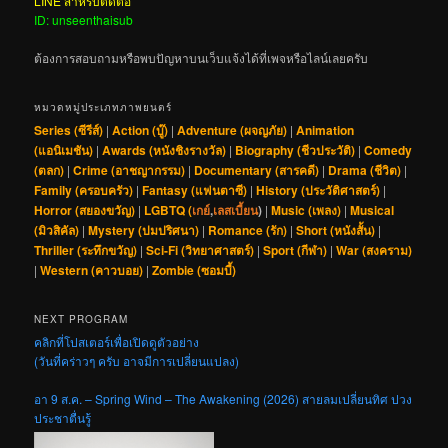
LINE สำหรับติดต่อ
ID: unseenthaisub
ต้องการสอบถามหรือพบปัญหาบนเว็บแจ้งได้ที่เพจหรือไลน์เลยครับ
หมวดหมู่ประเภทภาพยนตร์
Series (ซีรีส์)
|
Action (บู๊)
|
Adventure (ผจญภัย)
|
Animation
(แอนิเมชัน)
|
Awards (หนังชิงรางวัล)
|
Biography (ชีวประวัติ)
|
Comedy
(ตลก)
|
Crime (อาชญากรรม)
|
Documentary (สารคดี)
|
Drama (ชีวิต)
|
Family (ครอบครัว)
|
Fantasy (แฟนตาซี)
|
History (ประวัติศาสตร์)
|
Horror (สยองขวัญ)
|
LGBTQ (
เกย์
,
เลสเบี้ยน
)
|
Music (เพลง)
|
Musical
(มิวสิคัล)
|
Mystery (ปมปริศนา)
|
Romance (รัก)
|
Short (หนังสั้น)
|
Thriller (ระทึกขวัญ)
|
Sci-Fi (วิทยาศาสตร์)
|
Sport (กีฬา)
|
War (สงคราม)
|
Western (คาวบอย)
|
Zombie (ซอมบี้)
NEXT PROGRAM
คลิกที่โปสเตอร์เพื่อเปิดดูตัวอย่าง
(วันที่คร่าวๆ ครับ อาจมีการเปลี่ยนแปลง)
อา 9 ส.ค. – Spring Wind – The Awakening (2026) สายลมเปลี่ยนทิศ ปวง
ประชาตื่นรู้