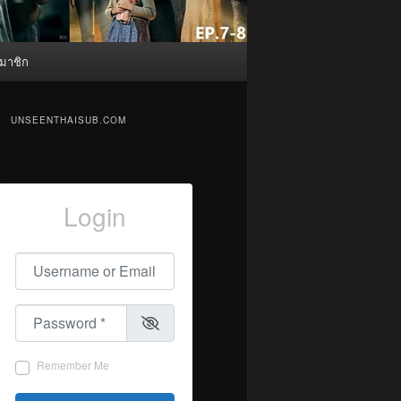
มาชิก
UNSEENTHAISUB.COM
Login
Username or Email
*
Password
*
Remember Me