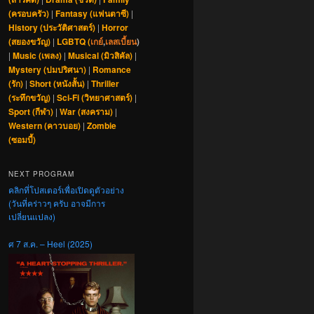
(ครอบครัว)
|
Fantasy (แฟนตาซี)
|
History (ประวัติศาสตร์)
|
Horror
(สยองขวัญ)
|
LGBTQ (
เกย์
,
เลสเบี้ยน
)
|
Music (เพลง)
|
Musical (มิวสิคัล)
|
Mystery (ปมปริศนา)
|
Romance
(รัก)
|
Short (หนังสั้น)
|
Thriller
(ระทึกขวัญ)
|
Sci-Fi (วิทยาศาสตร์)
|
Sport (กีฬา)
|
War (สงคราม)
|
Western (คาวบอย)
|
Zombie
(ซอมบี้)
NEXT PROGRAM
คลิกที่โปสเตอร์เพื่อเปิดดูตัวอย่าง
(วันที่คร่าวๆ ครับ อาจมีการ
เปลี่ยนแปลง)
ศ 7 ส.ค. – Heel (2025)