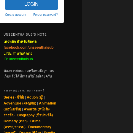
LOGIN
Create account
Forgot password?
UNSEENTHAISUB’S NOTE
เพจหลัก สำหรับติดต่อ
facebook.com/unseenthaisub
LINE สำหรับติดต่อ
ID: unseenthaisub
ต้องการสอบถามหรือพบปัญหาบน
เว็บแจ้งได้ที่เพจหรือไลน์เลยครับ
หมวดหมู่ประเภทภาพยนตร์
Series (ซีรีส์)
|
Action (บู๊)
|
Adventure (ผจญภัย)
|
Animation
(แอนิเมชัน)
|
Awards (หนังชิง
รางวัล)
|
Biography (ชีวประวัติ)
|
Comedy (ตลก)
|
Crime
(อาชญากรรม)
|
Documentary
(สารคดี)
|
Drama (ชีวิต)
|
Family