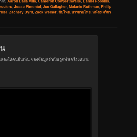
ำกับ
Aaron Dalla Villa
,
Cameron Cowperthwaite
,
Daniel Robbins
,
roulers
,
Jesse Pimentel
,
Joe Gallagher
,
Melanie Rothman
,
Phillip
iller
,
Zachery Byrd
,
Zack Weiner
,
ซับไทย
,
บรรยายไทย
,
หนังอเมริกา
็น
สดงให้คนอื่นเห็น
ช่องข้อมูลจำเป็นถูกทำเครื่องหมาย