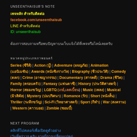
UNSEENTHAISUB’S NOTE
เพจหลัก สำหรับติดต่อ
facebook.com/unseenthaisub
LINE สำหรับติดต่อ
ID: unseenthaisub
ต้องการสอบถามหรือพบปัญหาบนเว็บแจ้งได้ที่เพจหรือไลน์เลยครับ
หมวดหมู่ประเภทภาพยนตร์
Series (ซีรีส์)
|
Action (บู๊)
|
Adventure (ผจญภัย)
|
Animation
(แอนิเมชัน)
|
Awards (หนังชิงรางวัล)
|
Biography (ชีวประวัติ)
|
Comedy
(ตลก)
|
Crime (อาชญากรรม)
|
Documentary (สารคดี)
|
Drama (ชีวิต)
|
Family (ครอบครัว)
|
Fantasy (แฟนตาซี)
|
History (ประวัติศาสตร์)
|
Horror (สยองขวัญ)
|
LGBTQ (
เกย์
,
เลสเบี้ยน
)
|
Music (เพลง)
|
Musical
(มิวสิคัล)
|
Mystery (ปมปริศนา)
|
Romance (รัก)
|
Short (หนังสั้น)
|
Thriller (ระทึกขวัญ)
|
Sci-Fi (วิทยาศาสตร์)
|
Sport (กีฬา)
|
War (สงคราม)
|
Western (คาวบอย)
|
Zombie (ซอมบี้)
NEXT PROGRAM
คลิกที่โปสเตอร์เพื่อเปิดดูตัวอย่าง
(วันที่คร่าวๆ ครับ อาจมีการเปลี่ยนแปลง)