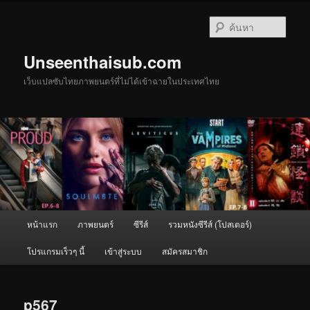
ข้าม
ไป
ค้นหา
ยัง
เนื้อหา
Unseenthaisub.com
หลัก
เว็บแปลซับไทยภาพยนตร์ที่ไม่ได้เข้าฉายในประเทศไทย
เมนู
หน้าแรก
ภาพยนตร์
ซีรีส์
รวมหนังซีรีส์ (โปสเตอร์)
หลัก
โปรแกรมเร็วๆ นี้
เข้าสู่ระบบ
สมัครสมาชิก
p567