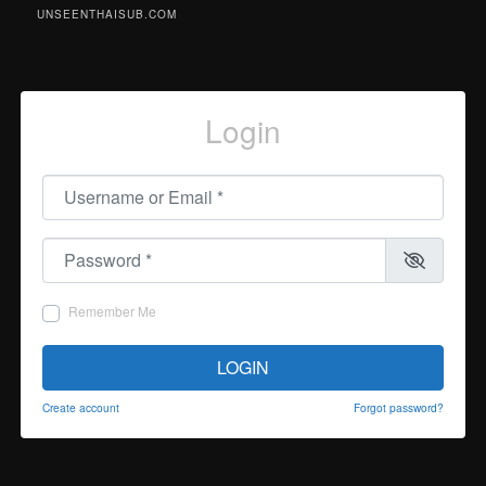
UNSEENTHAISUB.COM
Login
Username or Email
*
Password
*
Remember Me
LOGIN
Create account
Forgot password?