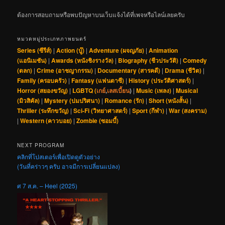
ต้องการสอบถามหรือพบปัญหาบนเว็บแจ้งได้ที่เพจหรือไลน์เลยครับ
หมวดหมู่ประเภทภาพยนตร์
Series (ซีรีส์)
|
Action (บู๊)
|
Adventure (ผจญภัย)
|
Animation
(แอนิเมชัน)
|
Awards (หนังชิงรางวัล)
|
Biography (ชีวประวัติ)
|
Comedy
(ตลก)
|
Crime (อาชญากรรม)
|
Documentary (สารคดี)
|
Drama (ชีวิต)
|
Family (ครอบครัว)
|
Fantasy (แฟนตาซี)
|
History (ประวัติศาสตร์)
|
Horror (สยองขวัญ)
|
LGBTQ (
เกย์
,
เลสเบี้ยน
)
|
Music (เพลง)
|
Musical
(มิวสิคัล)
|
Mystery (ปมปริศนา)
|
Romance (รัก)
|
Short (หนังสั้น)
|
Thriller (ระทึกขวัญ)
|
Sci-Fi (วิทยาศาสตร์)
|
Sport (กีฬา)
|
War (สงคราม)
|
Western (คาวบอย)
|
Zombie (ซอมบี้)
NEXT PROGRAM
คลิกที่โปสเตอร์เพื่อเปิดดูตัวอย่าง
(วันที่คร่าวๆ ครับ อาจมีการเปลี่ยนแปลง)
ศ 7 ส.ค. – Heel (2025)