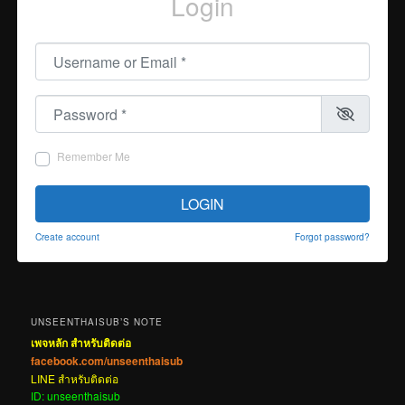
Login
Username or Email
*
Password
*
Remember Me
LOGIN
Create account
Forgot password?
UNSEENTHAISUB’S NOTE
เพจหลัก สำหรับติดต่อ
facebook.com/unseenthaisub
LINE สำหรับติดต่อ
ID: unseenthaisub