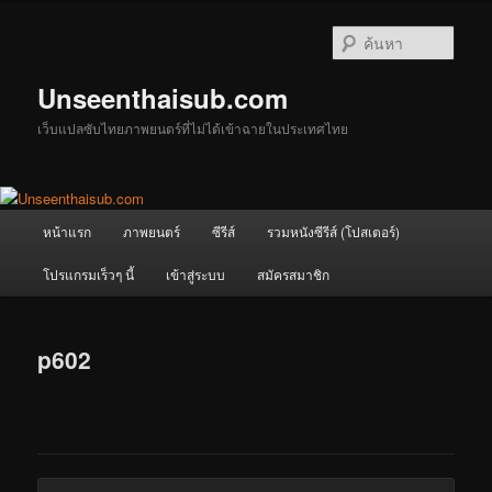
ข้าม
ไป
ค้นหา
ยัง
เนื้อหา
Unseenthaisub.com
หลัก
เว็บแปลซับไทยภาพยนตร์ที่ไม่ได้เข้าฉายในประเทศไทย
เมนู
หน้าแรก
ภาพยนตร์
ซีรีส์
รวมหนังซีรีส์ (โปสเตอร์)
หลัก
โปรแกรมเร็วๆ นี้
เข้าสู่ระบบ
สมัครสมาชิก
p602