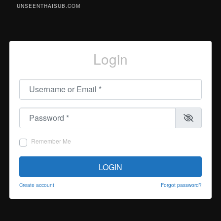
UNSEENTHAISUB.COM
Login
Username or Email
*
Password
*
Remember Me
LOGIN
Create account
Forgot password?