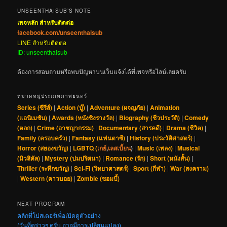
UNSEENTHAISUB’S NOTE
เพจหลัก สำหรับติดต่อ
facebook.com/unseenthaisub
LINE สำหรับติดต่อ
ID: unseenthaisub
ต้องการสอบถามหรือพบปัญหาบนเว็บแจ้งได้ที่เพจหรือไลน์เลยครับ
หมวดหมู่ประเภทภาพยนตร์
Series (ซีรีส์)
|
Action (บู๊)
|
Adventure (ผจญภัย)
|
Animation
(แอนิเมชัน)
|
Awards (หนังชิงรางวัล)
|
Biography (ชีวประวัติ)
|
Comedy
(ตลก)
|
Crime (อาชญากรรม)
|
Documentary (สารคดี)
|
Drama (ชีวิต)
|
Family (ครอบครัว)
|
Fantasy (แฟนตาซี)
|
History (ประวัติศาสตร์)
|
Horror (สยองขวัญ)
|
LGBTQ (
เกย์
,
เลสเบี้ยน
)
|
Music (เพลง)
|
Musical
(มิวสิคัล)
|
Mystery (ปมปริศนา)
|
Romance (รัก)
|
Short (หนังสั้น)
|
Thriller (ระทึกขวัญ)
|
Sci-Fi (วิทยาศาสตร์)
|
Sport (กีฬา)
|
War (สงคราม)
|
Western (คาวบอย)
|
Zombie (ซอมบี้)
NEXT PROGRAM
คลิกที่โปสเตอร์เพื่อเปิดดูตัวอย่าง
(วันที่คร่าวๆ ครับ อาจมีการเปลี่ยนแปลง)