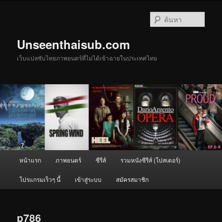
ข้าม
ไป
ค้นหา
ยัง
เนื้อหา
Unseenthaisub.com
หลัก
เว็บแปลซับไทยภาพยนตร์ที่ไม่ได้เข้าฉายในประเทศไทย
เมนู
หน้าแรก
ภาพยนตร์
ซีรีส์
รวมหนังซีรีส์ (โปสเตอร์)
หลัก
โปรแกรมเร็วๆ นี้
เข้าสู่ระบบ
สมัครสมาชิก
p786