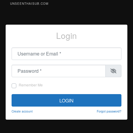
UNSEENTHAISUB.COM
Login
Username or Email
*
Password
*
Remember Me
LOGIN
Create account
Forgot password?