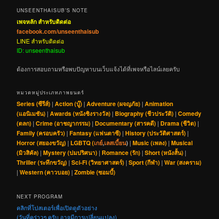
UNSEENTHAISUB’S NOTE
เพจหลัก สำหรับติดต่อ
facebook.com/unseenthaisub
LINE สำหรับติดต่อ
ID: unseenthaisub
ต้องการสอบถามหรือพบปัญหาบนเว็บแจ้งได้ที่เพจหรือไลน์เลยครับ
หมวดหมู่ประเภทภาพยนตร์
Series (ซีรีส์)
|
Action (บู๊)
|
Adventure (ผจญภัย)
|
Animation
(แอนิเมชัน)
|
Awards (หนังชิงรางวัล)
|
Biography (ชีวประวัติ)
|
Comedy
(ตลก)
|
Crime (อาชญากรรม)
|
Documentary (สารคดี)
|
Drama (ชีวิต)
|
Family (ครอบครัว)
|
Fantasy (แฟนตาซี)
|
History (ประวัติศาสตร์)
|
Horror (สยองขวัญ)
|
LGBTQ (
เกย์
,
เลสเบี้ยน
)
|
Music (เพลง)
|
Musical
(มิวสิคัล)
|
Mystery (ปมปริศนา)
|
Romance (รัก)
|
Short (หนังสั้น)
|
Thriller (ระทึกขวัญ)
|
Sci-Fi (วิทยาศาสตร์)
|
Sport (กีฬา)
|
War (สงคราม)
|
Western (คาวบอย)
|
Zombie (ซอมบี้)
NEXT PROGRAM
คลิกที่โปสเตอร์เพื่อเปิดดูตัวอย่าง
(วันที่คร่าวๆ ครับ อาจมีการเปลี่ยนแปลง)