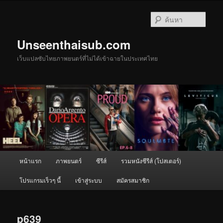
ข้าม
ไป
ค้นหา
ยัง
เนื้อหา
Unseenthaisub.com
หลัก
เว็บแปลซับไทยภาพยนตร์ที่ไม่ได้เข้าฉายในประเทศไทย
เมนู
หน้าแรก
ภาพยนตร์
ซีรีส์
รวมหนังซีรีส์ (โปสเตอร์)
หลัก
โปรแกรมเร็วๆ นี้
เข้าสู่ระบบ
สมัครสมาชิก
p639