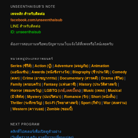
UNSEENTHAISUB’S NOTE
เพจหลัก สำหรับติดต่อ
facebook.com/unseenthaisub
LINE สำหรับติดต่อ
ID: unseenthaisub
ต้องการสอบถามหรือพบปัญหาบนเว็บแจ้งได้ที่เพจหรือไลน์เลยครับ
หมวดหมู่ประเภทภาพยนตร์
Series (ซีรีส์)
|
Action (บู๊)
|
Adventure (ผจญภัย)
|
Animation
(แอนิเมชัน)
|
Awards (หนังชิงรางวัล)
|
Biography (ชีวประวัติ)
|
Comedy
(ตลก)
|
Crime (อาชญากรรม)
|
Documentary (สารคดี)
|
Drama (ชีวิต)
|
Family (ครอบครัว)
|
Fantasy (แฟนตาซี)
|
History (ประวัติศาสตร์)
|
Horror (สยองขวัญ)
|
LGBTQ (
เกย์
,
เลสเบี้ยน
)
|
Music (เพลง)
|
Musical
(มิวสิคัล)
|
Mystery (ปมปริศนา)
|
Romance (รัก)
|
Short (หนังสั้น)
|
Thriller (ระทึกขวัญ)
|
Sci-Fi (วิทยาศาสตร์)
|
Sport (กีฬา)
|
War (สงคราม)
|
Western (คาวบอย)
|
Zombie (ซอมบี้)
NEXT PROGRAM
คลิกที่โปสเตอร์เพื่อเปิดดูตัวอย่าง
(วันที่คร่าวๆ ครับ อาจมีการเปลี่ยนแปลง)