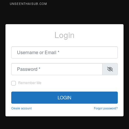
UNSEENTHAISUB.COM
Login
Username or Email
*
Password
*
Remember Me
LOGIN
Create account
Forgot password?