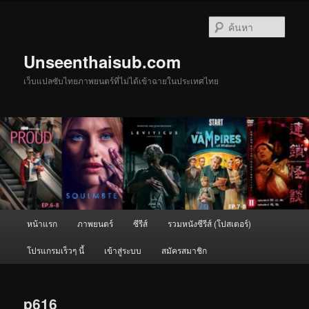
ข้าม
ไป
ค้นหา
ยัง
เนื้อหา
Unseenthaisub.com
หลัก
เว็บแปลซับไทยภาพยนตร์ที่ไม่ได้เข้าฉายในประเทศไทย
เมนู
หน้าแรก
ภาพยนตร์
ซีรีส์
รวมหนังซีรีส์ (โปสเตอร์)
หลัก
โปรแกรมเร็วๆ นี้
เข้าสู่ระบบ
สมัครสมาชิก
p616