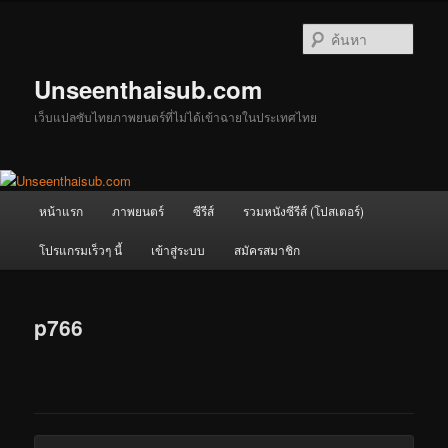
ข้าม
ไป
ค้นหา
ยัง
เนื้อหา
Unseenthaisub.com
หลัก
เว็บแปลซับไทยภาพยนตร์ที่ไม่ได้เข้าฉายในประเทศไทย
เมนู
หน้าแรก
ภาพยนตร์
ซีรีส์
รวมหนังซีรีส์ (โปสเตอร์)
หลัก
โปรแกรมเร็วๆ นี้
เข้าสู่ระบบ
สมัครสมาชิก
p766