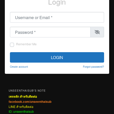
Login
Username or Email
*
Password
*
Remember Me
LOGIN
Create account
Forgot password?
UNSEENTHAISUB’S NOTE
เพจหลัก สำหรับติดต่อ
facebook.com/unseenthaisub
LINE สำหรับติดต่อ
ID: unseenthaisub