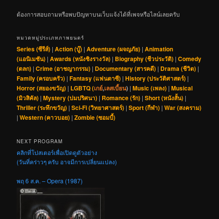
ต้องการสอบถามหรือพบปัญหาบนเว็บแจ้งได้ที่เพจหรือไลน์เลยครับ
หมวดหมู่ประเภทภาพยนตร์
Series (ซีรีส์)
|
Action (บู๊)
|
Adventure (ผจญภัย)
|
Animation
(แอนิเมชัน)
|
Awards (หนังชิงรางวัล)
|
Biography (ชีวประวัติ)
|
Comedy
(ตลก)
|
Crime (อาชญากรรม)
|
Documentary (สารคดี)
|
Drama (ชีวิต)
|
Family (ครอบครัว)
|
Fantasy (แฟนตาซี)
|
History (ประวัติศาสตร์)
|
Horror (สยองขวัญ)
|
LGBTQ (
เกย์
,
เลสเบี้ยน
)
|
Music (เพลง)
|
Musical
(มิวสิคัล)
|
Mystery (ปมปริศนา)
|
Romance (รัก)
|
Short (หนังสั้น)
|
Thriller (ระทึกขวัญ)
|
Sci-Fi (วิทยาศาสตร์)
|
Sport (กีฬา)
|
War (สงคราม)
|
Western (คาวบอย)
|
Zombie (ซอมบี้)
NEXT PROGRAM
คลิกที่โปสเตอร์เพื่อเปิดดูตัวอย่าง
(วันที่คร่าวๆ ครับ อาจมีการเปลี่ยนแปลง)
พฤ 6 ส.ค. – Opera (1987)