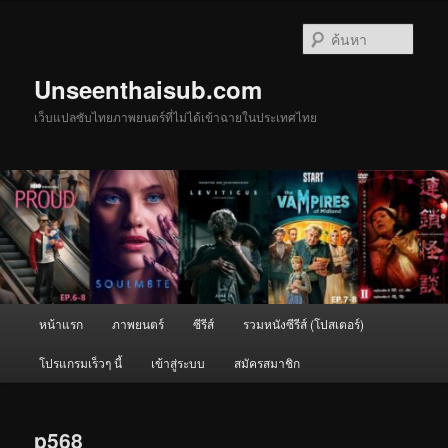
ข้าม
ไป
ค้นหา
ยัง
เนื้อหา
Unseenthaisub.com
หลัก
เว็บแปลซับไทยภาพยนตร์ที่ไม่ได้เข้าฉายในประเทศไทย
เมนู
หน้าแรก
ภาพยนตร์
ซีรีส์
รวมหนังซีรีส์ (โปสเตอร์)
หลัก
โปรแกรมเร็วๆ นี้
เข้าสู่ระบบ
สมัครสมาชิก
p568