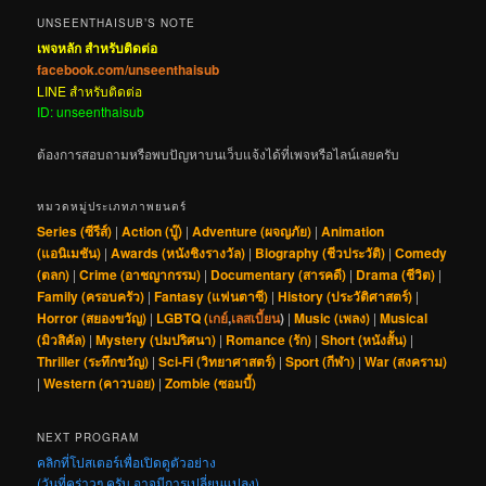
UNSEENTHAISUB’S NOTE
เพจหลัก สำหรับติดต่อ
facebook.com/unseenthaisub
LINE สำหรับติดต่อ
ID: unseenthaisub
ต้องการสอบถามหรือพบปัญหาบนเว็บแจ้งได้ที่เพจหรือไลน์เลยครับ
หมวดหมู่ประเภทภาพยนตร์
Series (ซีรีส์)
|
Action (บู๊)
|
Adventure (ผจญภัย)
|
Animation
(แอนิเมชัน)
|
Awards (หนังชิงรางวัล)
|
Biography (ชีวประวัติ)
|
Comedy
(ตลก)
|
Crime (อาชญากรรม)
|
Documentary (สารคดี)
|
Drama (ชีวิต)
|
Family (ครอบครัว)
|
Fantasy (แฟนตาซี)
|
History (ประวัติศาสตร์)
|
Horror (สยองขวัญ)
|
LGBTQ (
เกย์
,
เลสเบี้ยน
)
|
Music (เพลง)
|
Musical
(มิวสิคัล)
|
Mystery (ปมปริศนา)
|
Romance (รัก)
|
Short (หนังสั้น)
|
Thriller (ระทึกขวัญ)
|
Sci-Fi (วิทยาศาสตร์)
|
Sport (กีฬา)
|
War (สงคราม)
|
Western (คาวบอย)
|
Zombie (ซอมบี้)
NEXT PROGRAM
คลิกที่โปสเตอร์เพื่อเปิดดูตัวอย่าง
(วันที่คร่าวๆ ครับ อาจมีการเปลี่ยนแปลง)