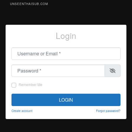
UNSEENTHAISUB.COM
Login
Username or Email
*
Password
*
Remember Me
LOGIN
Create account
Forgot password?