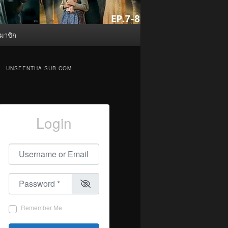
มาชิก
UNSEENTHAISUB.COM
Login
Username or Email
*
Password
*
Remember Me