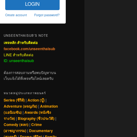
LOGIN
Create account
Forgot password?
UNSEENTHAISUB’S NOTE
เพจหลัก สำหรับติดต่อ
facebook.com/unseenthaisub
LINE สำหรับติดต่อ
ID: unseenthaisub
ต้องการสอบถามหรือพบปัญหาบน
เว็บแจ้งได้ที่เพจหรือไลน์เลยครับ
หมวดหมู่ประเภทภาพยนตร์
Series (ซีรีส์)
|
Action (บู๊)
|
Adventure (ผจญภัย)
|
Animation
(แอนิเมชัน)
|
Awards (หนังชิง
รางวัล)
|
Biography (ชีวประวัติ)
|
Comedy (ตลก)
|
Crime
(อาชญากรรม)
|
Documentary
(สารคดี)
|
Drama (ชีวิต)
|
Family