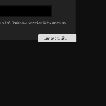
มล และชื่อเว็บไซต์ของฉันบนเบราว์เซอร์นี้ สำหรับการแสดง