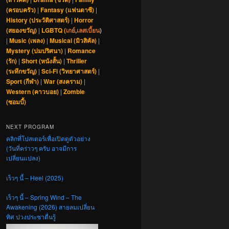
(ครอบครัว)
|
Fantasy (แฟนตาซี)
|
History (ประวัติศาสตร์)
|
Horror
(สยองขวัญ)
|
LGBTQ (
เกย์
,
เลสเบี้ยน
)
|
Music (เพลง)
|
Musical (มิวสิคัล)
|
Mystery (ปมปริศนา)
|
Romance
(รัก)
|
Short (หนังสั้น)
|
Thriller
(ระทึกขวัญ)
|
Sci-Fi (วิทยาศาสตร์)
|
Sport (กีฬา)
|
War (สงคราม)
|
Western (คาวบอย)
|
Zombie
(ซอมบี้)
NEXT PROGRAM
คลิกที่โปสเตอร์เพื่อเปิดดูตัวอย่าง
(วันที่คร่าวๆ ครับ อาจมีการ
เปลี่ยนแปลง)
เร็วๆ นี้ – Heel (2025)
เร็วๆ นี้ – Spring Wind – The
Awakening (2026) สายลมเปลี่ยน
ทิศ ปวงประชาตื่นรู้