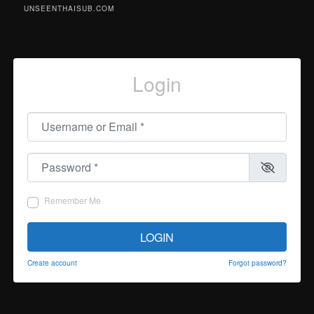
UNSEENTHAISUB.COM
Login
Username or Email
*
Password
*
Remember Me
LOGIN
Create account
Forgot password?