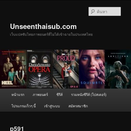
ข้าม
ไป
ค้นหา
ยัง
เนื้อหา
Unseenthaisub.com
หลัก
เว็บแปลซับไทยภาพยนตร์ที่ไม่ได้เข้าฉายในประเทศไทย
เมนู
หน้าแรก
ภาพยนตร์
ซีรีส์
รวมหนังซีรีส์ (โปสเตอร์)
หลัก
โปรแกรมเร็วๆ นี้
เข้าสู่ระบบ
สมัครสมาชิก
p591