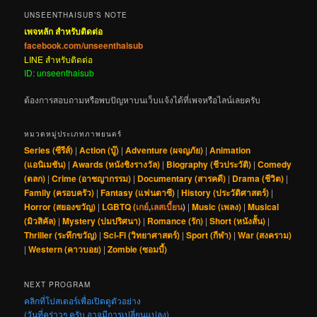
UNSEENTHAISUB’S NOTE
เพจหลัก สำหรับติดต่อ
facebook.com/unseenthaisub
LINE สำหรับติดต่อ
ID: unseenthaisub
ต้องการสอบถามหรือพบปัญหาบนเว็บแจ้งได้ที่เพจหรือไลน์เลยครับ
หมวดหมู่ประเภทภาพยนตร์
Series (ซีรีส์)
|
Action (บู๊)
|
Adventure (ผจญภัย)
|
Animation
(แอนิเมชัน)
|
Awards (หนังชิงรางวัล)
|
Biography (ชีวประวัติ)
|
Comedy
(ตลก)
|
Crime (อาชญากรรม)
|
Documentary (สารคดี)
|
Drama (ชีวิต)
|
Family (ครอบครัว)
|
Fantasy (แฟนตาซี)
|
History (ประวัติศาสตร์)
|
Horror (สยองขวัญ)
|
LGBTQ (
เกย์
,
เลสเบี้ยน
)
|
Music (เพลง)
|
Musical
(มิวสิคัล)
|
Mystery (ปมปริศนา)
|
Romance (รัก)
|
Short (หนังสั้น)
|
Thriller (ระทึกขวัญ)
|
Sci-Fi (วิทยาศาสตร์)
|
Sport (กีฬา)
|
War (สงคราม)
|
Western (คาวบอย)
|
Zombie (ซอมบี้)
NEXT PROGRAM
คลิกที่โปสเตอร์เพื่อเปิดดูตัวอย่าง
(วันที่คร่าวๆ ครับ อาจมีการเปลี่ยนแปลง)