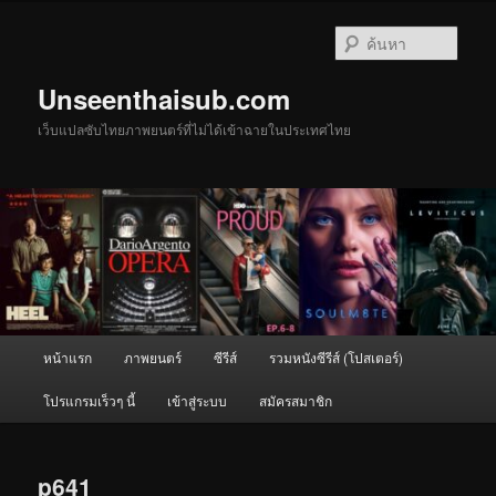
ข้าม
ไป
ค้นหา
ยัง
เนื้อหา
Unseenthaisub.com
หลัก
เว็บแปลซับไทยภาพยนตร์ที่ไม่ได้เข้าฉายในประเทศไทย
เมนู
หน้าแรก
ภาพยนตร์
ซีรีส์
รวมหนังซีรีส์ (โปสเตอร์)
หลัก
โปรแกรมเร็วๆ นี้
เข้าสู่ระบบ
สมัครสมาชิก
p641