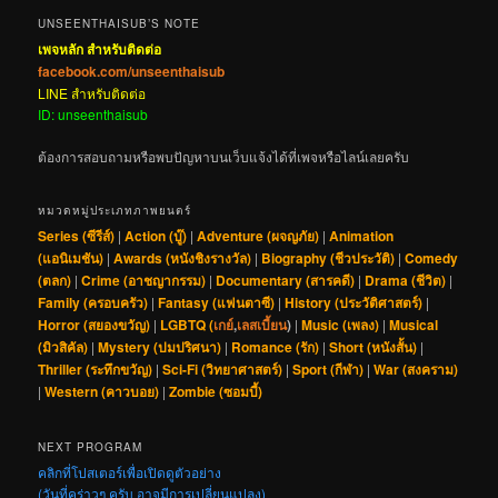
UNSEENTHAISUB’S NOTE
เพจหลัก สำหรับติดต่อ
facebook.com/unseenthaisub
LINE สำหรับติดต่อ
ID: unseenthaisub
ต้องการสอบถามหรือพบปัญหาบนเว็บแจ้งได้ที่เพจหรือไลน์เลยครับ
หมวดหมู่ประเภทภาพยนตร์
Series (ซีรีส์)
|
Action (บู๊)
|
Adventure (ผจญภัย)
|
Animation
(แอนิเมชัน)
|
Awards (หนังชิงรางวัล)
|
Biography (ชีวประวัติ)
|
Comedy
(ตลก)
|
Crime (อาชญากรรม)
|
Documentary (สารคดี)
|
Drama (ชีวิต)
|
Family (ครอบครัว)
|
Fantasy (แฟนตาซี)
|
History (ประวัติศาสตร์)
|
Horror (สยองขวัญ)
|
LGBTQ (
เกย์
,
เลสเบี้ยน
)
|
Music (เพลง)
|
Musical
(มิวสิคัล)
|
Mystery (ปมปริศนา)
|
Romance (รัก)
|
Short (หนังสั้น)
|
Thriller (ระทึกขวัญ)
|
Sci-Fi (วิทยาศาสตร์)
|
Sport (กีฬา)
|
War (สงคราม)
|
Western (คาวบอย)
|
Zombie (ซอมบี้)
NEXT PROGRAM
คลิกที่โปสเตอร์เพื่อเปิดดูตัวอย่าง
(วันที่คร่าวๆ ครับ อาจมีการเปลี่ยนแปลง)