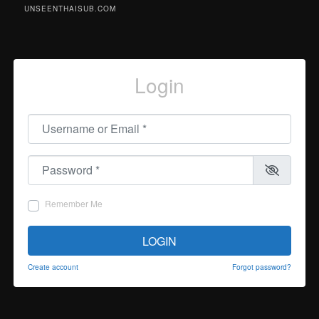
UNSEENTHAISUB.COM
Login
Username or Email
*
Password
*
Remember Me
LOGIN
Create account
Forgot password?