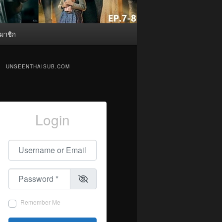
มาชิก
UNSEENTHAISUB.COM
Login
Username or Email
*
Password
*
Remember Me