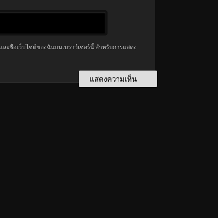
มล และชื่อเว็บไซต์ของฉันบนเบราว์เซอร์นี้ สำหรับการแสดง