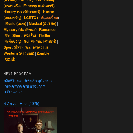
(ครอบครัว)
|
Fantasy (แฟนตาซี)
|
History (ประวัติศาสตร์)
|
Horror
(สยองขวัญ)
|
LGBTQ (
เกย์
,
เลสเบี้ยน
)
|
Music (เพลง)
|
Musical (มิวสิคัล)
|
Mystery (ปมปริศนา)
|
Romance
(รัก)
|
Short (หนังสั้น)
|
Thriller
(ระทึกขวัญ)
|
Sci-Fi (วิทยาศาสตร์)
|
Sport (กีฬา)
|
War (สงคราม)
|
Western (คาวบอย)
|
Zombie
(ซอมบี้)
NEXT PROGRAM
คลิกที่โปสเตอร์เพื่อเปิดดูตัวอย่าง
(วันที่คร่าวๆ ครับ อาจมีการ
เปลี่ยนแปลง)
ศ 7 ส.ค. – Heel (2025)