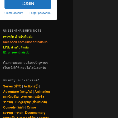
LOGIN
Create account
Forgot password?
UNSEENTHAISUB’S NOTE
เพจหลัก สำหรับติดต่อ
facebook.com/unseenthaisub
LINE สำหรับติดต่อ
ID: unseenthaisub
ต้องการสอบถามหรือพบปัญหาบน
เว็บแจ้งได้ที่เพจหรือไลน์เลยครับ
หมวดหมู่ประเภทภาพยนตร์
Series (ซีรีส์)
|
Action (บู๊)
|
Adventure (ผจญภัย)
|
Animation
(แอนิเมชัน)
|
Awards (หนังชิง
รางวัล)
|
Biography (ชีวประวัติ)
|
Comedy (ตลก)
|
Crime
(อาชญากรรม)
|
Documentary
(สารคดี)
|
Drama (ชีวิต)
|
Family