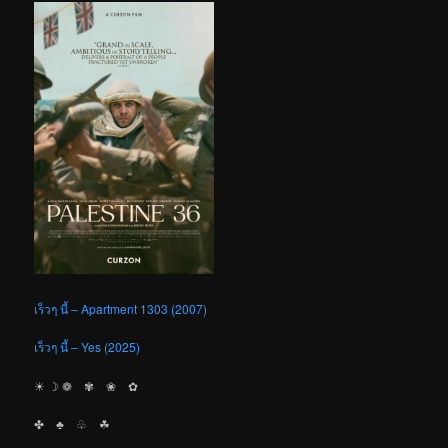
เร็วๆ นี้ – Apartment 1303 (2007)
เร็วๆ นี้ – Yes (2025)
☀︎ ☽ ❁ ✾ ❀ ✿
✤ ♣︎ ♧ ☘︎