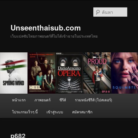
ข้าม
ไป
ค้นหา
ยัง
เนื้อหา
Unseenthaisub.com
หลัก
เว็บแปลซับไทยภาพยนตร์ที่ไม่ได้เข้าฉายในประเทศไทย
เมนู
หน้าแรก
ภาพยนตร์
ซีรีส์
รวมหนังซีรีส์ (โปสเตอร์)
หลัก
โปรแกรมเร็วๆ นี้
เข้าสู่ระบบ
สมัครสมาชิก
p682