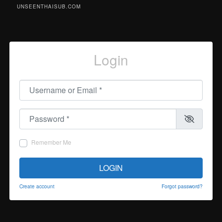
UNSEENTHAISUB.COM
Login
Username or Email
*
Password
*
Remember Me
LOGIN
Create account
Forgot password?