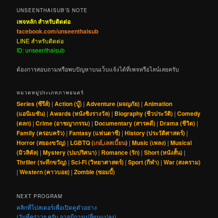
UNSEENTHAISUB’S NOTE
เพจหลัก สำหรับติดต่อ
facebook.com/unseenthaisub
LINE สำหรับติดต่อ
ID: unseenthaisub
ต้องการสอบถามหรือพบปัญหาบนเว็บแจ้งได้ที่เพจหรือไลน์เลยครับ
หมวดหมู่ประเภทภาพยนตร์
Series (ซีรีส์)
|
Action (บู๊)
|
Adventure (ผจญภัย)
|
Animation
(แอนิเมชัน)
|
Awards (หนังชิงรางวัล)
|
Biography (ชีวประวัติ)
|
Comedy
(ตลก)
|
Crime (อาชญากรรม)
|
Documentary (สารคดี)
|
Drama (ชีวิต)
|
Family (ครอบครัว)
|
Fantasy (แฟนตาซี)
|
History (ประวัติศาสตร์)
|
Horror (สยองขวัญ)
|
LGBTQ (
เกย์
,
เลสเบี้ยน
)
|
Music (เพลง)
|
Musical
(มิวสิคัล)
|
Mystery (ปมปริศนา)
|
Romance (รัก)
|
Short (หนังสั้น)
|
Thriller (ระทึกขวัญ)
|
Sci-Fi (วิทยาศาสตร์)
|
Sport (กีฬา)
|
War (สงคราม)
|
Western (คาวบอย)
|
Zombie (ซอมบี้)
NEXT PROGRAM
คลิกที่โปสเตอร์เพื่อเปิดดูตัวอย่าง
(วันที่คร่าวๆ ครับ อาจมีการเปลี่ยนแปลง)