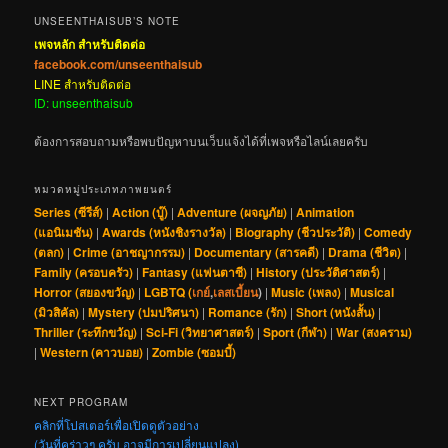
UNSEENTHAISUB’S NOTE
เพจหลัก สำหรับติดต่อ
facebook.com/unseenthaisub
LINE สำหรับติดต่อ
ID: unseenthaisub
ต้องการสอบถามหรือพบปัญหาบนเว็บแจ้งได้ที่เพจหรือไลน์เลยครับ
หมวดหมู่ประเภทภาพยนตร์
Series (ซีรีส์)
|
Action (บู๊)
|
Adventure (ผจญภัย)
|
Animation
(แอนิเมชัน)
|
Awards (หนังชิงรางวัล)
|
Biography (ชีวประวัติ)
|
Comedy
(ตลก)
|
Crime (อาชญากรรม)
|
Documentary (สารคดี)
|
Drama (ชีวิต)
|
Family (ครอบครัว)
|
Fantasy (แฟนตาซี)
|
History (ประวัติศาสตร์)
|
Horror (สยองขวัญ)
|
LGBTQ (
เกย์
,
เลสเบี้ยน
)
|
Music (เพลง)
|
Musical
(มิวสิคัล)
|
Mystery (ปมปริศนา)
|
Romance (รัก)
|
Short (หนังสั้น)
|
Thriller (ระทึกขวัญ)
|
Sci-Fi (วิทยาศาสตร์)
|
Sport (กีฬา)
|
War (สงคราม)
|
Western (คาวบอย)
|
Zombie (ซอมบี้)
NEXT PROGRAM
คลิกที่โปสเตอร์เพื่อเปิดดูตัวอย่าง
(วันที่คร่าวๆ ครับ อาจมีการเปลี่ยนแปลง)