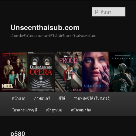
ข้าม
ไป
ค้นหา
ยัง
เนื้อหา
Unseenthaisub.com
หลัก
เว็บแปลซับไทยภาพยนตร์ที่ไม่ได้เข้าฉายในประเทศไทย
เมนู
หน้าแรก
ภาพยนตร์
ซีรีส์
รวมหนังซีรีส์ (โปสเตอร์)
หลัก
โปรแกรมเร็วๆ นี้
เข้าสู่ระบบ
สมัครสมาชิก
p580