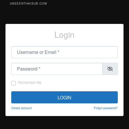
UNSEENTHAISUB.COM
Login
Username or Email
*
Password
*
Remember Me
LOGIN
Create account
Forgot password?