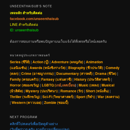
UNSEENTHAISUB’S NOTE
เพจหลัก สำหรับติดต่อ
facebook.com/unseenthaisub
LINE สำหรับติดต่อ
ID: unseenthaisub
ต้องการสอบถามหรือพบปัญหาบนเว็บแจ้งได้ที่เพจหรือไลน์เลยครับ
หมวดหมู่ประเภทภาพยนตร์
Series (ซีรีส์)
|
Action (บู๊)
|
Adventure (ผจญภัย)
|
Animation
(แอนิเมชัน)
|
Awards (หนังชิงรางวัล)
|
Biography (ชีวประวัติ)
|
Comedy
(ตลก)
|
Crime (อาชญากรรม)
|
Documentary (สารคดี)
|
Drama (ชีวิต)
|
Family (ครอบครัว)
|
Fantasy (แฟนตาซี)
|
History (ประวัติศาสตร์)
|
Horror (สยองขวัญ)
|
LGBTQ (
เกย์
,
เลสเบี้ยน
)
|
Music (เพลง)
|
Musical
(มิวสิคัล)
|
Mystery (ปมปริศนา)
|
Romance (รัก)
|
Short (หนังสั้น)
|
Thriller (ระทึกขวัญ)
|
Sci-Fi (วิทยาศาสตร์)
|
Sport (กีฬา)
|
War (สงคราม)
|
Western (คาวบอย)
|
Zombie (ซอมบี้)
NEXT PROGRAM
คลิกที่โปสเตอร์เพื่อเปิดดูตัวอย่าง
(วันที่คร่าวๆ ครับ อาจมีการเปลี่ยนแปลง)