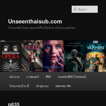
ข้าม
ไป
ค้นหา
ยัง
เนื้อหา
Unseenthaisub.com
หลัก
เว็บแปลซับไทยภาพยนตร์ที่ไม่ได้เข้าฉายในประเทศไทย
เมนู
หน้าแรก
ภาพยนตร์
ซีรีส์
รวมหนังซีรีส์ (โปสเตอร์)
หลัก
โปรแกรมเร็วๆ นี้
เข้าสู่ระบบ
สมัครสมาชิก
p635