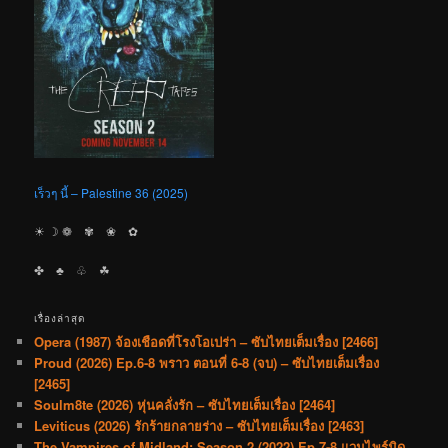
เร็วๆ นี้ – Palestine 36 (2025)
☀︎ ☽ ❁ ✾ ❀ ✿
✤ ♣︎ ♧ ☘︎
เรื่องล่าสุด
Opera (1987) จ้องเชือดที่โรงโอเปร่า – ซับไทยเต็มเรื่อง [2466]
Proud (2026) Ep.6-8 พราว ตอนที่ 6-8 (จบ) – ซับไทยเต็มเรื่อง
[2465]
Soulm8te (2026) หุ่นคลั่งรัก – ซับไทยเต็มเรื่อง [2464]
Leviticus (2026) รักร้ายกลายร่าง – ซับไทยเต็มเรื่อง [2463]
The Vampires of Midland: Season 2 (2022) Ep.7-8 แวมไพร์มิด