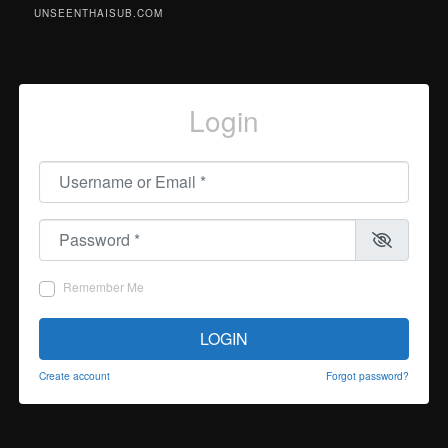
UNSEENTHAISUB.COM
Login
Username or Email
*
Password
*
Remember Me
LOGIN
Create account
Forgot password?