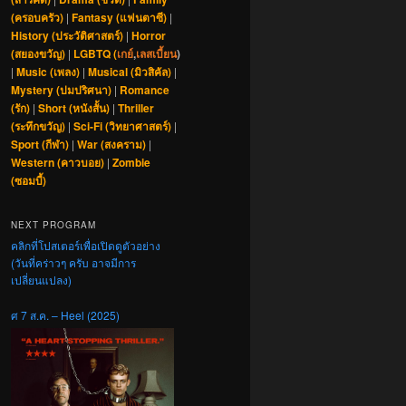
(ครอบครัว)
|
Fantasy (แฟนตาซี)
|
History (ประวัติศาสตร์)
|
Horror
(สยองขวัญ)
|
LGBTQ (
เกย์
,
เลสเบี้ยน
)
|
Music (เพลง)
|
Musical (มิวสิคัล)
|
Mystery (ปมปริศนา)
|
Romance
(รัก)
|
Short (หนังสั้น)
|
Thriller
(ระทึกขวัญ)
|
Sci-Fi (วิทยาศาสตร์)
|
Sport (กีฬา)
|
War (สงคราม)
|
Western (คาวบอย)
|
Zombie
(ซอมบี้)
NEXT PROGRAM
คลิกที่โปสเตอร์เพื่อเปิดดูตัวอย่าง
(วันที่คร่าวๆ ครับ อาจมีการ
เปลี่ยนแปลง)
ศ 7 ส.ค. – Heel (2025)