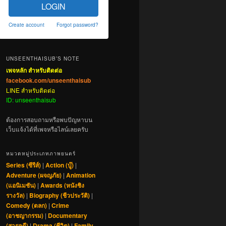
LOGIN
Create account
Forgot password?
UNSEENTHAISUB’S NOTE
เพจหลัก สำหรับติดต่อ
facebook.com/unseenthaisub
LINE สำหรับติดต่อ
ID: unseenthaisub
ต้องการสอบถามหรือพบปัญหาบน
เว็บแจ้งได้ที่เพจหรือไลน์เลยครับ
หมวดหมู่ประเภทภาพยนตร์
Series (ซีรีส์)
|
Action (บู๊)
|
Adventure (ผจญภัย)
|
Animation
(แอนิเมชัน)
|
Awards (หนังชิง
รางวัล)
|
Biography (ชีวประวัติ)
|
Comedy (ตลก)
|
Crime
(อาชญากรรม)
|
Documentary
(สารคดี)
|
Drama (ชีวิต)
|
Family