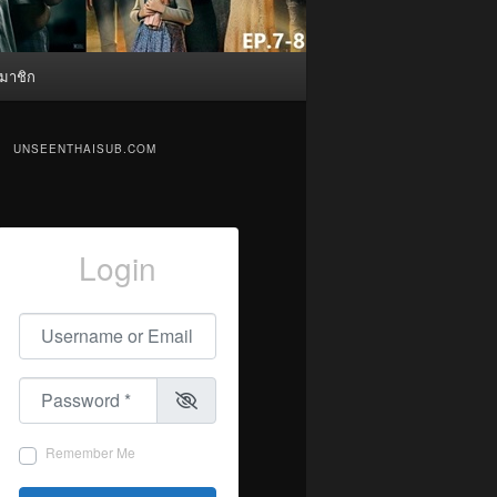
มาชิก
UNSEENTHAISUB.COM
Login
Username or Email
*
Password
*
Remember Me