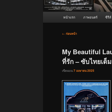
เมนู
หน้าแรก
ภาพยนตร์
ซีรีส์
หลัก
เมนู
←
ก่อนหน้า
นำทาง
เรื่อง
My Beautiful Lau
ที่รัก – ซับไทยเต็ม
เขียนบน
7 เมษายน 2025