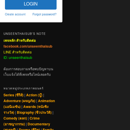
LOGIN
Create account
Forgot password?
UNSEENTHAISUB’S NOTE
เพจหลัก สำหรับติดต่อ
facebook.com/unseenthaisub
LINE สำหรับติดต่อ
ID: unseenthaisub
ต้องการสอบถามหรือพบปัญหาบน
เว็บแจ้งได้ที่เพจหรือไลน์เลยครับ
หมวดหมู่ประเภทภาพยนตร์
Series (ซีรีส์)
|
Action (บู๊)
|
Adventure (ผจญภัย)
|
Animation
(แอนิเมชัน)
|
Awards (หนังชิง
รางวัล)
|
Biography (ชีวประวัติ)
|
Comedy (ตลก)
|
Crime
(อาชญากรรม)
|
Documentary
(สารคดี)
|
Drama (ชีวิต)
|
Family