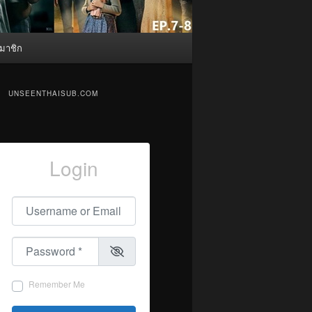
มาชิก
UNSEENTHAISUB.COM
Login
Username or Email
*
Password
*
Remember Me