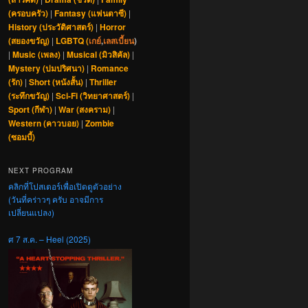
(ครอบครัว)
|
Fantasy (แฟนตาซี)
|
History (ประวัติศาสตร์)
|
Horror
(สยองขวัญ)
|
LGBTQ (
เกย์
,
เลสเบี้ยน
)
|
Music (เพลง)
|
Musical (มิวสิคัล)
|
Mystery (ปมปริศนา)
|
Romance
(รัก)
|
Short (หนังสั้น)
|
Thriller
(ระทึกขวัญ)
|
Sci-Fi (วิทยาศาสตร์)
|
Sport (กีฬา)
|
War (สงคราม)
|
Western (คาวบอย)
|
Zombie
(ซอมบี้)
NEXT PROGRAM
คลิกที่โปสเตอร์เพื่อเปิดดูตัวอย่าง
(วันที่คร่าวๆ ครับ อาจมีการ
เปลี่ยนแปลง)
ศ 7 ส.ค. – Heel (2025)