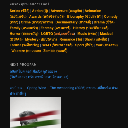
หมวดหมู่ประเภทภาพยนตร์
Series (ซีรีส์)
|
Action (บู๊)
|
Adventure (ผจญภัย)
|
Animation
(แอนิเมชัน)
|
Awards (หนังชิงรางวัล)
|
Biography (ชีวประวัติ)
|
Comedy
(ตลก)
|
Crime (อาชญากรรม)
|
Documentary (สารคดี)
|
Drama (ชีวิต)
|
Family (ครอบครัว)
|
Fantasy (แฟนตาซี)
|
History (ประวัติศาสตร์)
|
Horror (สยองขวัญ)
|
LGBTQ (
เกย์
,
เลสเบี้ยน
)
|
Music (เพลง)
|
Musical
(มิวสิคัล)
|
Mystery (ปมปริศนา)
|
Romance (รัก)
|
Short (หนังสั้น)
|
Thriller (ระทึกขวัญ)
|
Sci-Fi (วิทยาศาสตร์)
|
Sport (กีฬา)
|
War (สงคราม)
|
Western (คาวบอย)
|
Zombie (ซอมบี้)
NEXT PROGRAM
คลิกที่โปสเตอร์เพื่อเปิดดูตัวอย่าง
(วันที่คร่าวๆ ครับ อาจมีการเปลี่ยนแปลง)
อา 9 ส.ค. – Spring Wind – The Awakening (2026) สายลมเปลี่ยนทิศ ปวง
ประชาตื่นรู้