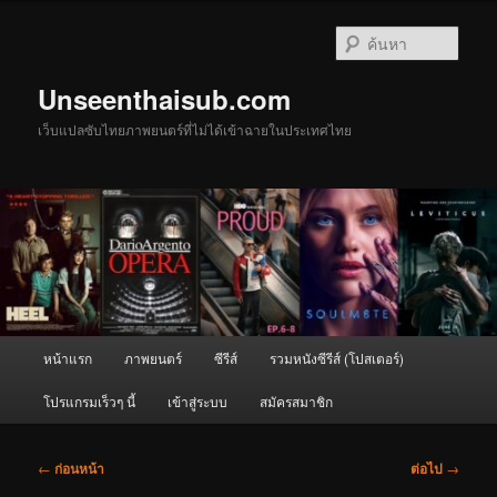
ข้าม
ไป
ค้นหา
ยัง
เนื้อหา
Unseenthaisub.com
หลัก
เว็บแปลซับไทยภาพยนตร์ที่ไม่ได้เข้าฉายในประเทศไทย
เมนู
หน้าแรก
ภาพยนตร์
ซีรีส์
รวมหนังซีรีส์ (โปสเตอร์)
หลัก
โปรแกรมเร็วๆ นี้
เข้าสู่ระบบ
สมัครสมาชิก
เมนู
←
ก่อนหน้า
ต่อไป
→
นำทาง