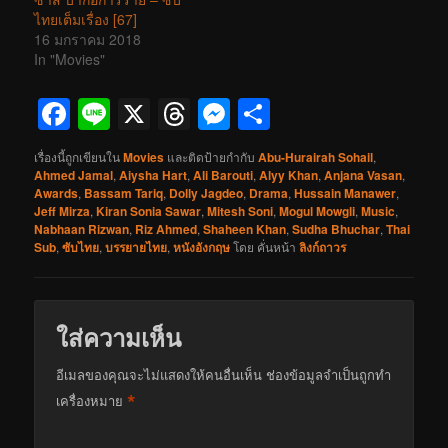
ไทยเต็มเรื่อง [67]
16 มกราคม 2018
In "Movies"
Facebook
Line
X
Threads
Messenger
Share
เรื่องนี้ถูกเขียนใน
Movies
และติดป้ายกำกับ
Abu-Hurairah Sohail
,
Ahmed Jamal
,
Aiysha Hart
,
Ali Barouti
,
Alyy Khan
,
Anjana Vasan
,
Awards
,
Bassam Tariq
,
Dolly Jagdeo
,
Drama
,
Hussain Manawer
,
Jeff Mirza
,
Kiran Sonia Sawar
,
Mitesh Soni
,
Mogul Mowgli
,
Music
,
Nabhaan Rizwan
,
Riz Ahmed
,
Shaheen Khan
,
Sudha Bhuchar
,
Thai
Sub
,
ซับไทย
,
บรรยายไทย
,
หนังอังกฤษ
โดย
คั่นหน้า
ลิงก์ถาวร
ใส่ความเห็น
อีเมลของคุณจะไม่แสดงให้คนอื่นเห็น
ช่องข้อมูลจำเป็นถูกทำ
*
เครื่องหมาย