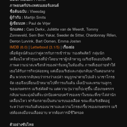
ภาพยนตร์ประเทศเนเธอร์แลนด์
ชื่อต้นฉบับ :
Vleesdag
ผู้กำกับ :
Martijn Smits
ผู้เขียนบท :
Paul de Vrijer
นักแสดง :
Caro Derkx, Juliëtte van de Weerdt, Tommy
Zonneveld, Sem Ben Yakar, Sweder de Sitter, Chardonnay Rillen,
Derron Lurvink, Bart Oomen, Emma Josten
IMDB (6.0)
|
Letterboxd (3.1/5)
|
เรื่องย่อ
เพื่อพิสูจน์ตัวเองว่าคู่ควรกับการเข้าร่วม ‘กองทัพสัตว์’ กลุ่มนัก
เคลื่อนไหวหัวรุนแรงที่นำโดยนาชาผู้กล้าหาญ เมริเธ่จึงแอบบันทึก
ภาพความน่าสะพรึงกลัวของฟาร์มหมูในท้องถิ่น ภาพที่เธอถ่ายทำให้
เธอได้รับภารกิจปล่อยหมู แต่เมื่อเมริเธ่และกลุ่มกลับมาในตอนกลาง
คืน พวกเขากลับพบว่ากรงว่างเปล่า หมูถูกฆ่าตายไปแล้ว นาชาโกรธ
จัด เธอจึงเปลี่ยนเป้าหมายไปที่การแก้แค้น เล็งเป้าและทรมานลูกๆ
ของเกษตรกร เมริเธ่คัดค้าน แต่ความวุ่นวายก็ปะทุขึ้น เมื่อเกษตรกร
กลับมาและมุ่งมั่นที่จะปกป้องครอบครัวของเขาในขณะที่เขาไล่ล่านัก
เคลื่อนไหว ฟาร์มกลายเป็นสนามรบนองเลือด ขณะที่เมริเธ่ติดอยู่
ระหว่างการแก้แค้นของนาชาและความโกรธเกรี้ยวของเกษตรกร เมริ
เธ่ต้องลงมือจนเลือดอาบ หากต้องการมีชีวิตรอด
ตัวอย่างซับไทย