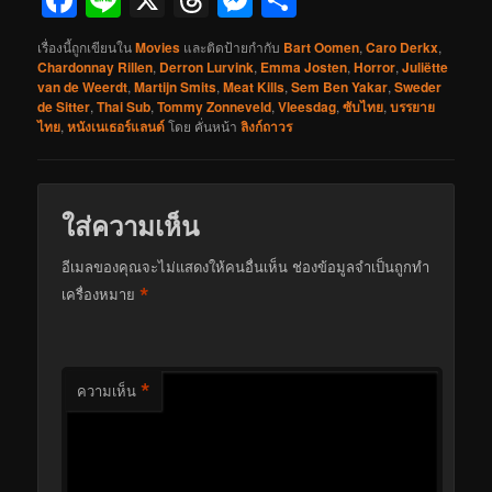
Facebook
Line
X
Threads
Messenger
Share
เรื่องนี้ถูกเขียนใน
Movies
และติดป้ายกำกับ
Bart Oomen
,
Caro Derkx
,
Chardonnay Rillen
,
Derron Lurvink
,
Emma Josten
,
Horror
,
Juliëtte
van de Weerdt
,
Martijn Smits
,
Meat Kills
,
Sem Ben Yakar
,
Sweder
de Sitter
,
Thai Sub
,
Tommy Zonneveld
,
Vleesdag
,
ซับไทย
,
บรรยาย
ไทย
,
หนังเนเธอร์แลนด์
โดย
คั่นหน้า
ลิงก์ถาวร
ใส่ความเห็น
อีเมลของคุณจะไม่แสดงให้คนอื่นเห็น
ช่องข้อมูลจำเป็นถูกทำ
*
เครื่องหมาย
*
ความเห็น