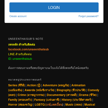
LOGIN
Create account
Forgot password?
UNSEENTHAISUB’S NOTE
เพจหลัก สำหรับติดต่อ
facebook.com/unseenthaisub
LINE สำหรับติดต่อ
ID: unseenthaisub
ต้องการสอบถามหรือพบปัญหาบนเว็บแจ้งได้ที่เพจหรือไลน์เลยครับ
หมวดหมู่ประเภทภาพยนตร์
Series (ซีรีส์)
|
Action (บู๊)
|
Adventure (ผจญภัย)
|
Animation
(แอนิเมชัน)
|
Awards (หนังชิงรางวัล)
|
Biography (ชีวประวัติ)
|
Comedy
(ตลก)
|
Crime (อาชญากรรม)
|
Documentary (สารคดี)
|
Drama (ชีวิต)
|
Family (ครอบครัว)
|
Fantasy (แฟนตาซี)
|
History (ประวัติศาสตร์)
|
Horror (สยองขวัญ)
|
LGBTQ (
เกย์
,
เลสเบี้ยน
)
|
Music (เพลง)
|
Musical