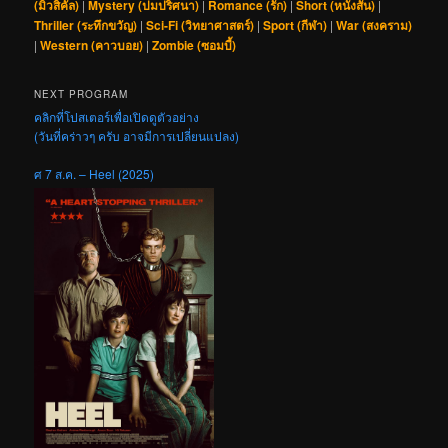
(มิวสิคัล)
|
Mystery (ปมปริศนา)
|
Romance (รัก)
|
Short (หนังสั้น)
|
Thriller (ระทึกขวัญ)
|
Sci-Fi (วิทยาศาสตร์)
|
Sport (กีฬา)
|
War (สงคราม)
|
Western (คาวบอย)
|
Zombie (ซอมบี้)
NEXT PROGRAM
คลิกที่โปสเตอร์เพื่อเปิดดูตัวอย่าง
(วันที่คร่าวๆ ครับ อาจมีการเปลี่ยนแปลง)
ศ 7 ส.ค. – Heel (2025)