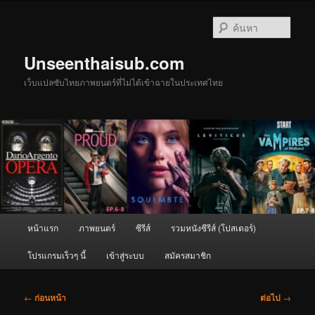
ข้าม
ไป
ค้นหา
ยัง
เนื้อหา
Unseenthaisub.com
หลัก
เว็บแปลซับไทยภาพยนตร์ที่ไม่ได้เข้าฉายในประเทศไทย
เมนู
หน้าแรก
ภาพยนตร์
ซีรีส์
รวมหนังซีรีส์ (โปสเตอร์)
หลัก
โปรแกรมเร็วๆ นี้
เข้าสู่ระบบ
สมัครสมาชิก
เมนู
←
ก่อนหน้า
ต่อไป
→
นำทาง